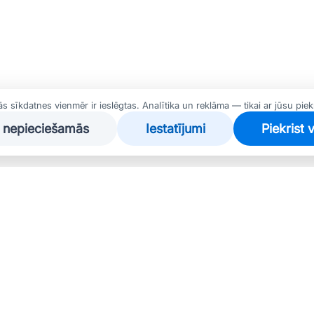
 sīkdatnes vienmēr ir ieslēgtas. Analītika un reklāma — tikai ar jūsu piek
i nepieciešamās
Iestatījumi
Piekrist 
alizējas labu lietotu automašīnu pārdošanā un piedāvā
 kvalitatīvas un drošas automašīnas par pieejamu cenu,
risinājumus.