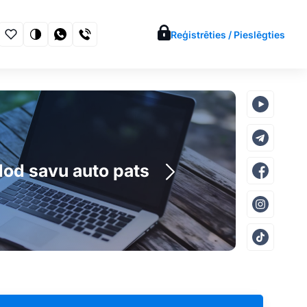
Reģistrēties / Pieslēgties
vijā
dod savu auto pats