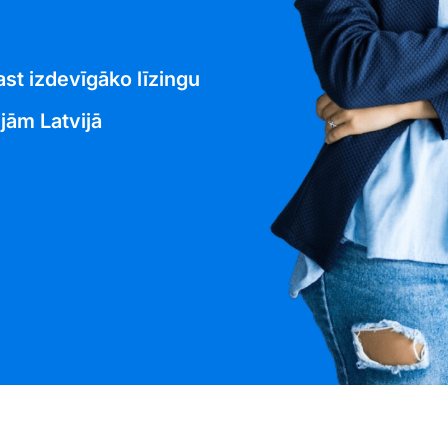
ast izdevīgāko līzingu
jām Latvijā