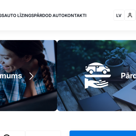
GS
AUTO LĪZINGS
PĀRDOD AUTO
KONTAKTI
LV
ngs un auto uzpirkšana Lat
o mums
Pār