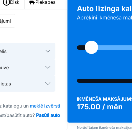
Diski
Piekabes
Auto līzinga ka
Aprēķini ikmēneša ma
nājumi
IKMĒNEŠA MAKSĀJUM
175.00
/ mēn
uz katalogu un
meklē izvērsti
ast/pasūtīt auto?
Pasūti auto
Norādītajam ikmēneša maksājum