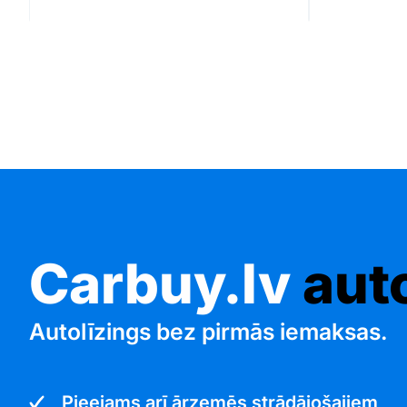
Carbuy.lv
aut
Autolīzings bez pirmās iemaksas.
Pieejams arī ārzemēs strādājošajiem