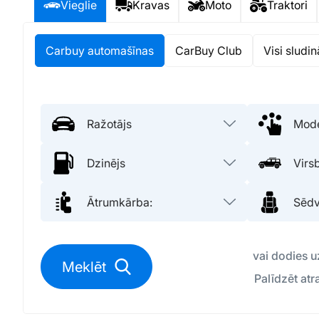
Vieglie
Kravas
Moto
Traktori
Carbuy automašīnas
CarBuy Club
Visi sludi
vai dodies 
Meklēt
Palīdzēt atr