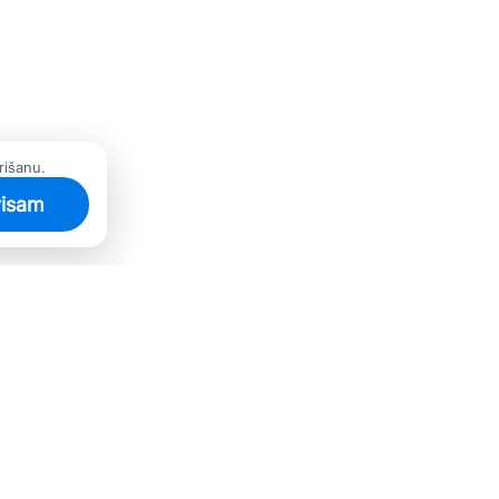
rišanu.
visam
Esi informēts!
Atstāj zemāk savu e-pastu un
vienmēr saņem jaunākos
piedāvājumus pirmais!