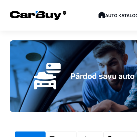
AUTO KATALO
Lietoti auto, auto līzi
Pārdod savu aut