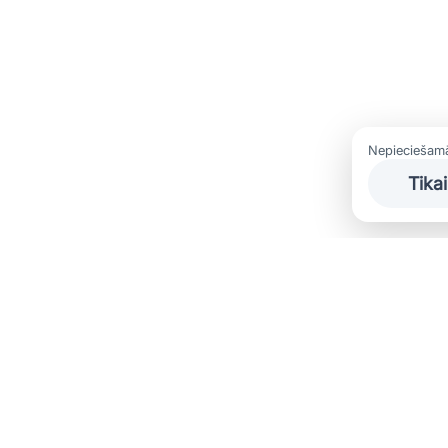
Nepieciešamās
Tika
Carbuy.lv ir vadošais uzņēmums lietoto automašīnu tirgū, kas speci
izdevīgus auto līzinga nosacījumus. Mūsu mērķis ir sniegt klientiem
kā arī atvieglot transportlīdzekļa iegādi, piedāvājot elastīgus līzinga 