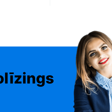
olīzings