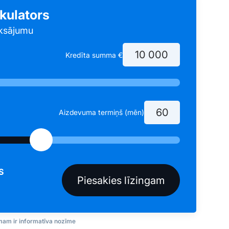
lkulators
ksājumu
Kredīta summa €
Aizdevuma termiņš (mēn)
S
am ir informatīva nozīme