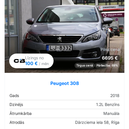
Pilna cena
6695 €
Līzings no
100 €
/ mēn
Tirgus cenā
Pārliecība: 69%
Peugeot 308
Gads
2018
Dzinējs
1.2L Benzīns
Ātrumkārba
Manuāla
Atrodās
Dārzciema iela 58, Rīga