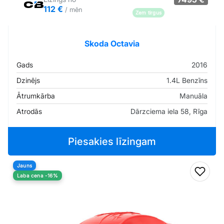
112 €
/ mēn
Zem tirgus
Pārliecība: 83%
Skoda Octavia
Gads
2016
Dzinējs
1.4L Benzīns
Ātrumkārba
Manuāla
Atrodās
Dārzciema iela 58, Rīga
Piesakies līzingam
Jauns
Pievi
Laba cena -16%