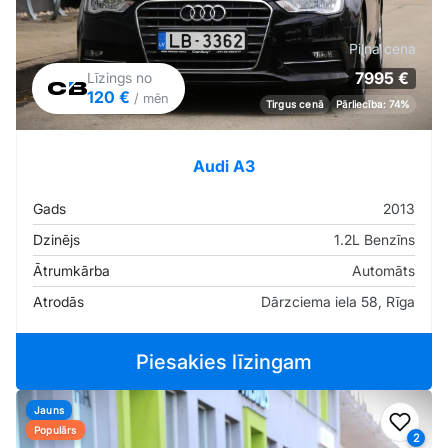
Pilna cena
7995 €
Līzings no
120 €
/ mēn
Tirgus cenā
Pārliecība: 74%
Audi A3
Gads
2013
Dzinējs
1.2L Benzīns
Ātrumkārba
Automāts
Atrodās
Dārzciema iela 58, Rīga
Piesakies līzingam
Jauns
Pievi
Populārs
2