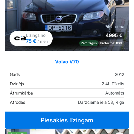
Pilna cena
4995 €
Līzings no
75 €
/ mēn
Zem tirgus
Pārliecība: 83%
Volvo V70
Gads
2012
Dzinējs
2.4L Dīzelis
Ātrumkārba
Automāts
Atrodās
Dārzciema iela 58, Rīga
Piesakies līzingam