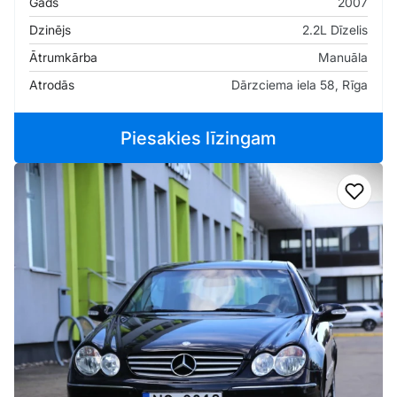
Gads
2007
Dzinējs
2.2L Dīzelis
Ātrumkārba
Manuāla
Atrodās
Dārzciema iela 58, Rīga
Piesakies līzingam
Pievi