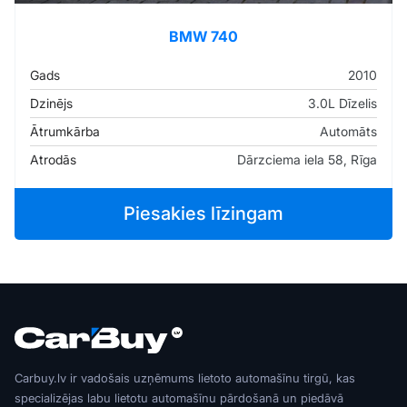
BMW 740
Gads
2010
Dzinējs
3.0L Dīzelis
Ātrumkārba
Automāts
Atrodās
Dārzciema iela 58, Rīga
Piesakies līzingam
Carbuy.lv ir vadošais uzņēmums lietoto automašīnu tirgū, kas
specializējas labu lietotu automašīnu pārdošanā un piedāvā