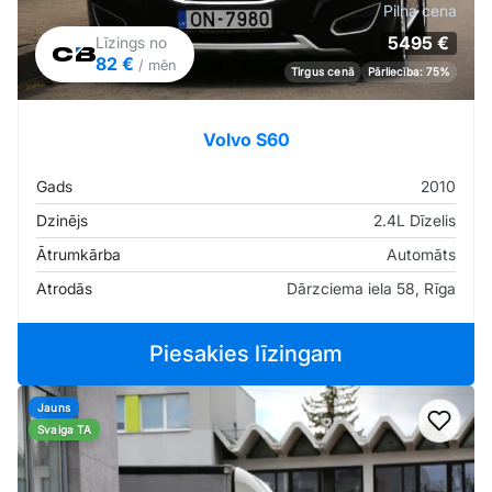
Pilna cena
5495 €
Līzings no
82 €
/ mēn
Tirgus cenā
Pārliecība: 75%
Volvo S60
Gads
2010
Dzinējs
2.4L Dīzelis
Ātrumkārba
Automāts
Atrodās
Dārzciema iela 58, Rīga
Piesakies līzingam
Jauns
Pievi
Svaiga TA