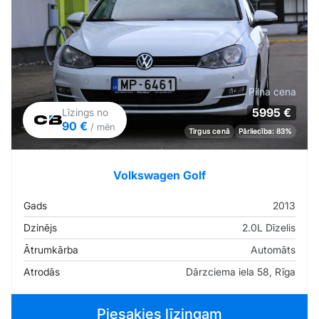
Pilna cena
5995 €
Līzings no
90 €
/ mēn
Tirgus cenā
Pārliecība: 83%
Volkswagen Golf
Gads
2013
Dzinējs
2.0L Dīzelis
Ātrumkārba
Automāts
Atrodās
Dārzciema iela 58, Rīga
Piesakies līzingam