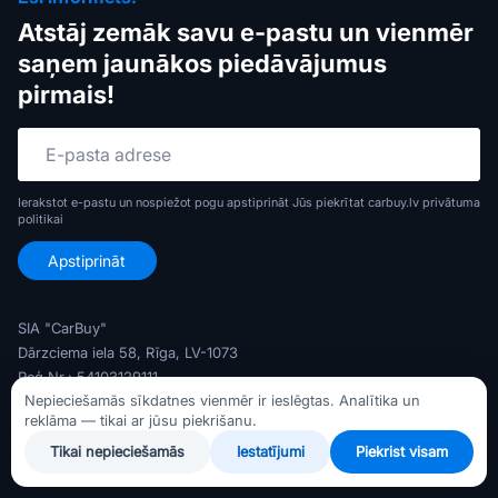
Atstāj zemāk savu e-pastu un vienmēr
saņem jaunākos piedāvājumus
pirmais!
Ierakstot e-pastu un nospiežot pogu apstiprināt Jūs piekrītat carbuy.lv
privātuma
politikai
SIA "CarBuy"
Dārzciema iela 58, Rīga, LV-1073
Reģ Nr.: 54103129111
Nepieciešamās sīkdatnes vienmēr ir ieslēgtas. Analītika un
PVN Nr.: LV54103129111
reklāma — tikai ar jūsu piekrišanu.
Banka: AS Swedbank
Tikai nepieciešamās
Iestatījumi
Piekrist visam
Konts: LV79HABA0551047372716