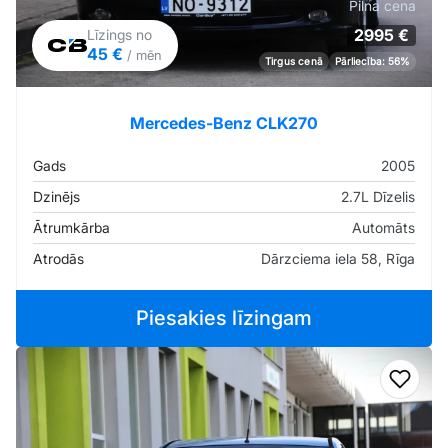
Pilna cena
2995 €
Līzings no
45 €
/ mēn
Tirgus cenā
Pārliecība: 56%
Mercedes-Benz CLK270
Gads
2005
Dzinējs
2.7L Dīzelis
Ātrumkārba
Automāts
Atrodās
Dārzciema iela 58, Rīga
Piesakies līzingam
Pievi