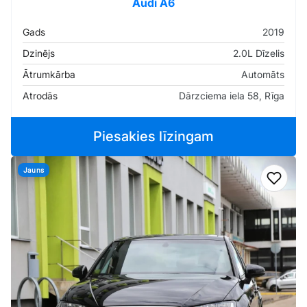
Audi A6
Gads
2019
Dzinējs
2.0L Dīzelis
Ātrumkārba
Automāts
Atrodās
Dārzciema iela 58, Rīga
Piesakies līzingam
Jauns
Pievi