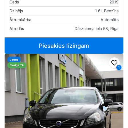
Gads
2019
Dzinējs
1.6L Benzīns
Ātrumkārba
Automāts
Atrodās
Dārzciema iela 58, Rīga
Piesakies līzingam
Jauns
Pievi
Svaiga TA
1