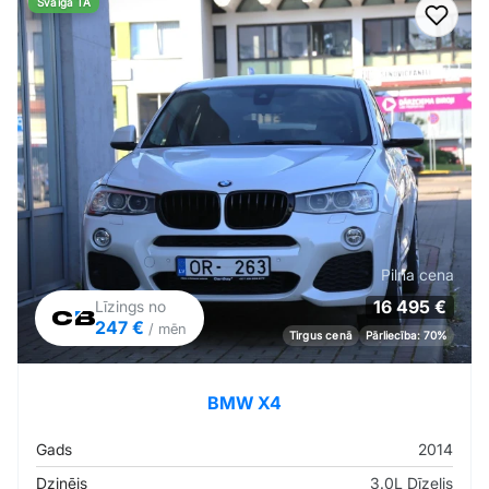
Svaiga TA
Pievi
Pilna cena
16 495 €
Līzings no
247 €
/ mēn
Tirgus cenā
Pārliecība: 70%
BMW X4
Gads
2014
Dzinējs
3.0L Dīzelis