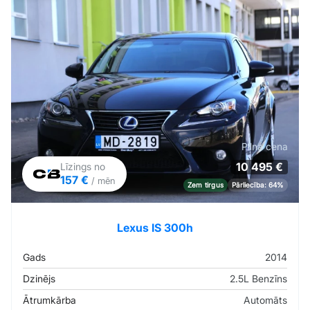
Pilna cena
10 495 €
Līzings no
157 €
/ mēn
Zem tirgus
Pārliecība: 64%
Lexus IS 300h
Gads
2014
Dzinējs
2.5L Benzīns
Ātrumkārba
Automāts