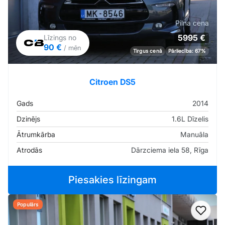
Pilna cena
5995 €
Līzings no
90 €
/ mēn
Tirgus cenā
Pārliecība: 67%
Citroen DS5
Gads
2014
Dzinējs
1.6L Dīzelis
Ātrumkārba
Manuāla
Atrodās
Dārzciema iela 58, Rīga
Piesakies līzingam
Populārs
Pievi