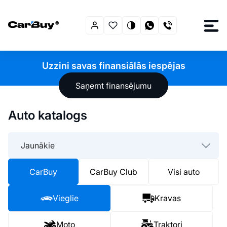
Uzzini savas finansiālās iespējas
Saņemt finansējumu
Auto katalogs
Jaunākie
CarBuy
CarBuy Club
Visi auto
Vieglie
Kravas
Moto
Traktori