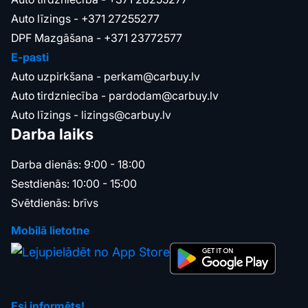
Auto līzings -
+371 27255277
DPF Mazgāšana -
+371 23772577
E-pasti
Auto uzpirkšana -
perkam@carbuy.lv
Auto tirdzniecība -
pardodam@carbuy.lv
Auto līzings -
lizings@carbuy.lv
Darba laiks
Darba dienās: 9:00 - 18:00
Sestdienās: 10:00 - 15:00
Svētdienās: brīvs
Mobilā lietotne
Esi informēts!