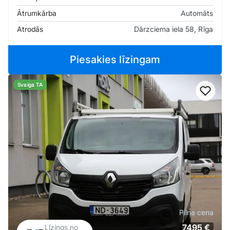
Ātrumkārba
Automāts
Atrodās
Dārzciema iela 58, Rīga
Piesakies līzingam
Svaiga TA
Pievi
Pilna cena
7495 €
Līzings no