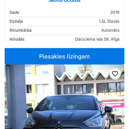
Skoda Octavia
Gads
2019
Dzinējs
1.5L Dīzelis
Ātrumkārba
Automāts
Atrodās
Dārzciema iela 58, Rīga
Piesakies līzingam
Pievi