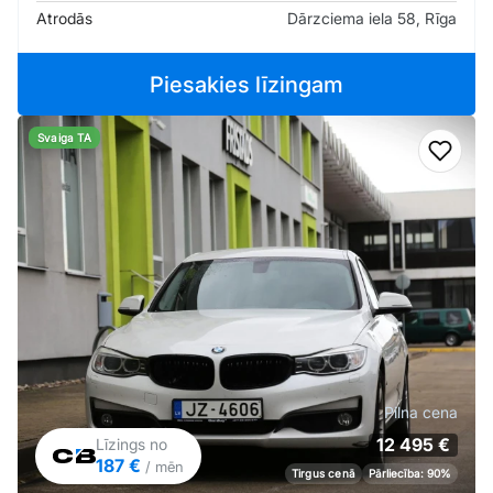
Atrodās
Dārzciema iela 58, Rīga
Piesakies līzingam
Svaiga TA
Pievi
Pilna cena
12 495 €
Līzings no
187 €
/ mēn
Tirgus cenā
Pārliecība: 90%