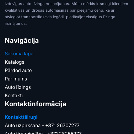
izdevīgus auto līzinga nosacījumus. Mūsu mērķis ir sniegt klientiem
kvalitatīvas un drošas automašīnas par pieejamu cenu, kā arī
atvieglot transportlīdzekļa iegādi, piedāvājot elastīgus līzinga
risinājumus.
Navigācija
Sākuma lapa
Katalogs
Pārdod auto
Par mums
Auto līzings
Kontakti
Kontaktinformācija
Kontakttālruņi
Auto uzpirkšana -
+371 26707277
Auto tirdzniecība -
+371 28255277