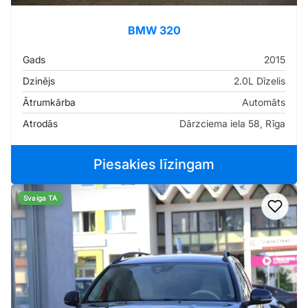
BMW 320
Gads
2015
Dzinējs
2.0L Dīzelis
Ātrumkārba
Automāts
Atrodās
Dārzciema iela 58, Rīga
Piesakies līzingam
Svaiga TA
Pievi