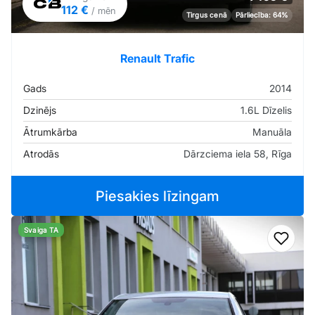
112 €
/ mēn
Tirgus cenā
Pārliecība: 64%
Renault Trafic
Gads
2014
Dzinējs
1.6L Dīzelis
Ātrumkārba
Manuāla
Atrodās
Dārzciema iela 58, Rīga
Piesakies līzingam
Svaiga TA
Pievi