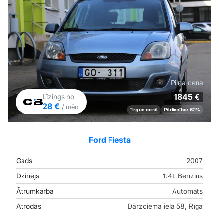
Pilna cena
1845 €
Līzings no
28 €
/ mēn
Tirgus cenā
Pārliecība: 62%
Ford Fiesta
Gads
2007
Dzinējs
1.4L Benzīns
Ātrumkārba
Automāts
Atrodās
Dārzciema iela 58, Rīga