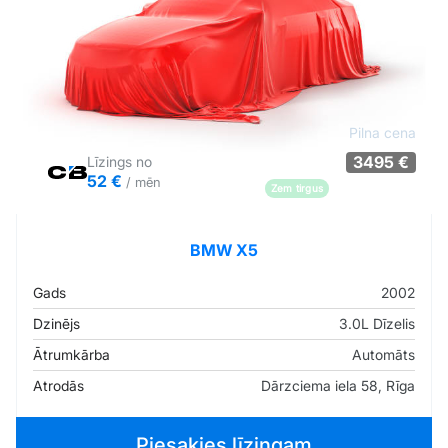
Pilna cena
3495 €
Līzings no
52 €
/ mēn
Zem tirgus
Pārliecība: 78%
BMW X5
Gads
2002
Dzinējs
3.0L Dīzelis
Ātrumkārba
Automāts
Atrodās
Dārzciema iela 58, Rīga
Piesakies līzingam