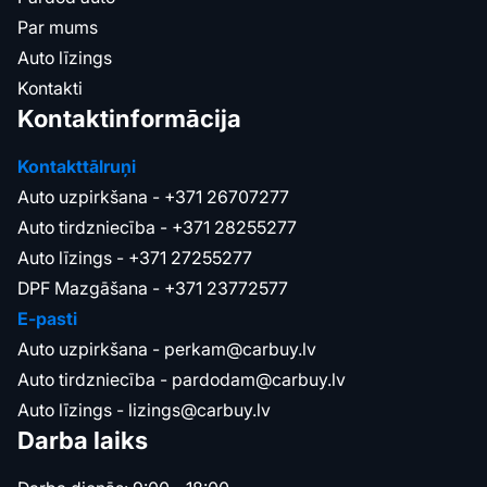
Par mums
Auto līzings
Kontakti
Kontaktinformācija
Kontakttālruņi
Auto uzpirkšana -
+371 26707277
Auto tirdzniecība -
+371 28255277
Auto līzings -
+371 27255277
DPF Mazgāšana -
+371 23772577
E-pasti
Auto uzpirkšana -
perkam@carbuy.lv
Auto tirdzniecība -
pardodam@carbuy.lv
Auto līzings -
lizings@carbuy.lv
Darba laiks