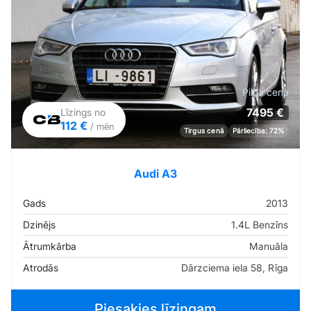
Pilna cena
7495 €
Līzings no
112 €
/ mēn
Tirgus cenā
Pārliecība: 72%
Audi A3
Gads
2013
Dzinējs
1.4L Benzīns
Ātrumkārba
Manuāla
Atrodās
Dārzciema iela 58, Rīga
Piesakies līzingam