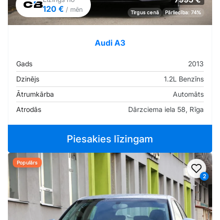
120 €
/ mēn
Tirgus cenā
Pārliecība: 74%
Audi A3
Gads
2013
Dzinējs
1.2L Benzīns
Ātrumkārba
Automāts
Atrodās
Dārzciema iela 58, Rīga
Piesakies līzingam
Populārs
Pievi
2