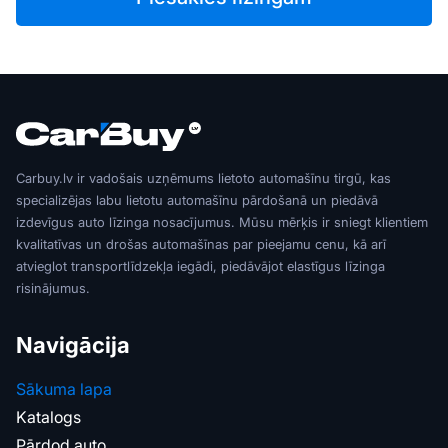
Carbuy.lv ir vadošais uzņēmums lietoto automašīnu tirgū, kas
specializējas labu lietotu automašīnu pārdošanā un piedāvā
izdevīgus auto līzinga nosacījumus. Mūsu mērķis ir sniegt klientiem
kvalitatīvas un drošas automašīnas par pieejamu cenu, kā arī
atvieglot transportlīdzekļa iegādi, piedāvājot elastīgus līzinga
risinājumus.
Navigācija
Sākuma lapa
Katalogs
Pārdod auto