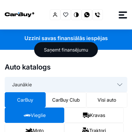
Uzzini savas finansiālās iespējas
Saņemt finansējumu
Auto katalogs
Jaunākie
CarBuy
CarBuy Club
Visi auto
Vieglie
Kravas
Moto
Traktori