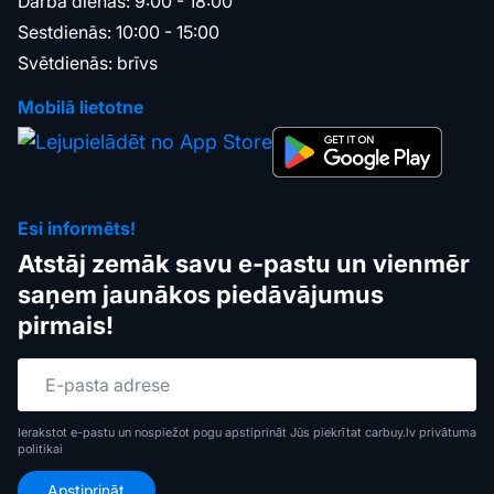
Darba dienās: 9:00 - 18:00
Sestdienās: 10:00 - 15:00
Svētdienās: brīvs
Mobilā lietotne
Esi informēts!
Atstāj zemāk savu e-pastu un vienmēr
saņem jaunākos piedāvājumus
pirmais!
Ierakstot e-pastu un nospiežot pogu apstiprināt Jūs piekrītat carbuy.lv
privātuma
politikai