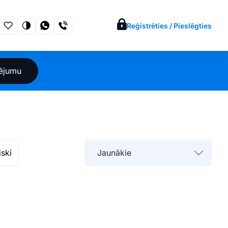
Reģistrēties / Pieslēgties
sējumu
iski
Jaunākie