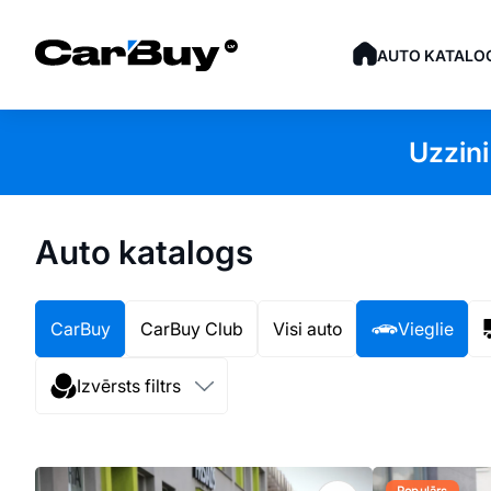
AUTO KATALO
Uzzini
Auto katalogs
CarBuy
CarBuy Club
Visi auto
Vieglie
Izvērsts filtrs