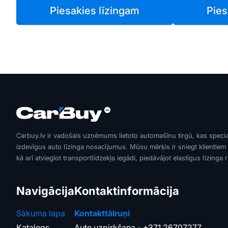
Piesakies līzingam
Pies
Carbuy.lv ir vadošais uzņēmums lietoto automašīnu tirgū, kas speci
izdevīgus auto līzinga nosacījumus. Mūsu mērķis ir sniegt klientiem
kā arī atvieglot transportlīdzekļa iegādi, piedāvājot elastīgus līzinga 
Navigācija
Kontaktinformācija
Sākuma lapa
Kontakttālruņi
Katalogs
Auto uzpirkšana -
+371 26707277