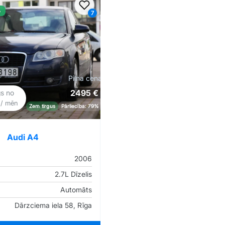
iem
Pievienot favorītiem
%
7
Pilna cena
2495 €
gs no
€
/ mēn
Zem tirgus
Pārliecība: 79%
Audi A4
2006
2.7L Dīzelis
Automāts
Dārzciema iela 58, Rīga