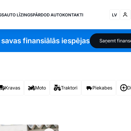
GS
AUTO LĪZINGS
PĀRDOD AUTO
KONTAKTI
LV
 savas finansiālās iespējas
Saņemt finan
Kravas
Moto
Traktori
Piekabes
D