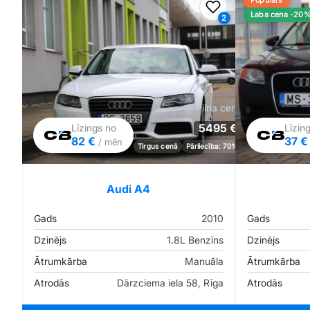
Populārs
Pievienot favorīt
Laba cena -20
2
Pilna cena
5495 €
Līzings no
Līzin
82 €
37 
/ mēn
Tirgus cenā
Pārliecība: 70%
Audi A4
Gads
2010
Gads
Dzinējs
1.8L Benzīns
Dzinējs
Ātrumkārba
Manuāla
Ātrumkārba
Atrodās
Dārzciema iela 58, Rīga
Atrodās