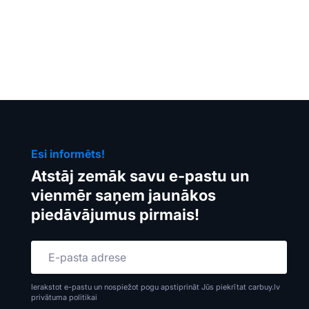
Esi informēts!
Atstāj zemāk savu e-pastu un
vienmēr saņem jaunākos
piedāvājumus pirmais!
Ierakstot e-pastu un nospiežot pogu apstiprināt Jūs piekrītat carbuy.lv
privātuma politikai