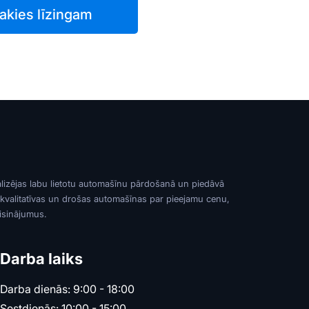
akies līzingam
alizējas labu lietotu automašīnu pārdošanā un piedāvā
 kvalitatīvas un drošas automašīnas par pieejamu cenu,
risinājumus.
Darba laiks
Darba dienās: 9:00 - 18:00
Sestdienās: 10:00 - 15:00