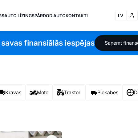
GS
AUTO LĪZINGS
PĀRDOD AUTO
KONTAKTI
LV
 savas finansiālās iespējas
Saņemt finan
Kravas
Moto
Traktori
Piekabes
D