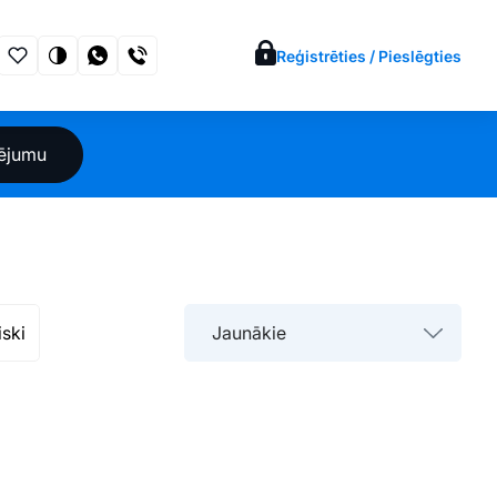
Reģistrēties / Pieslēgties
sējumu
iski
Jaunākie