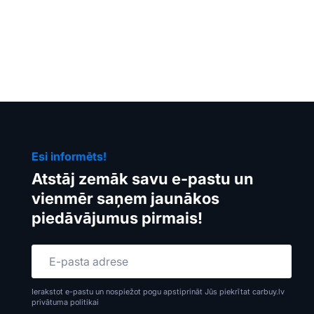
Esi informēts!
Atstāj zemāk savu e-pastu un
vienmēr saņem jaunākos
piedāvājumus pirmais!
Ierakstot e-pastu un nospiežot pogu apstiprināt Jūs piekrītat carbuy.lv
privātuma politikai