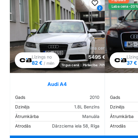
Populārs
Pievienot favorīt
Laba cena -20
2
Pilna cena
5495 €
Līzings no
Līzin
82 €
37 
/ mēn
Tirgus cenā
Pārliecība: 70%
Audi A4
Gads
2010
Gads
Dzinējs
1.8L Benzīns
Dzinējs
Ātrumkārba
Manuāla
Ātrumkārba
Atrodās
Dārzciema iela 58, Rīga
Atrodās