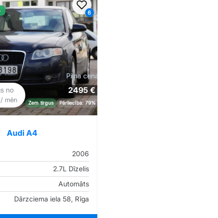
iem
Pievienot favorītiem
%
6
Pilna cena
2495 €
gs no
€
/ mēn
Zem tirgus
Pārliecība: 79%
Audi A4
2006
2.7L Dīzelis
Automāts
Dārzciema iela 58, Rīga