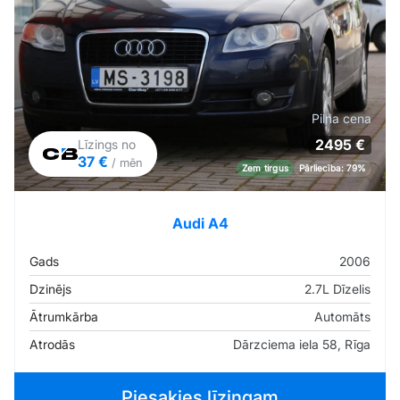
Pilna cena
2495 €
Līzings no
37 €
/ mēn
Zem tirgus
Pārliecība: 79%
Audi A4
Gads
2006
Dzinējs
2.7L Dīzelis
Ātrumkārba
Automāts
Atrodās
Dārzciema iela 58, Rīga
Piesakies līzingam