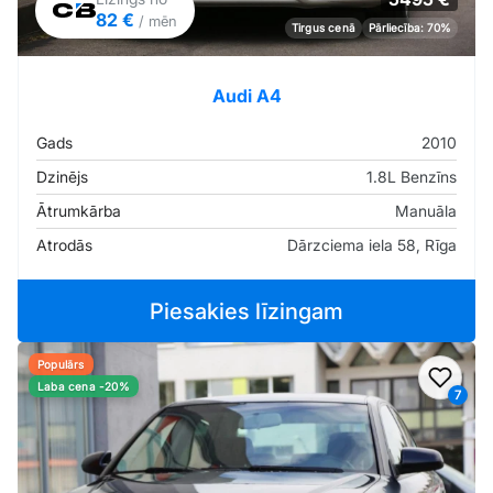
82 €
/ mēn
Tirgus cenā
Pārliecība: 70%
Audi A4
Gads
2010
Dzinējs
1.8L Benzīns
Ātrumkārba
Manuāla
Atrodās
Dārzciema iela 58, Rīga
Piesakies līzingam
Populārs
Pievi
Laba cena -20%
7