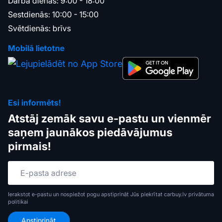
Darba dienās: 9:00 - 18:00
Sestdienās: 10:00 - 15:00
Svētdienās: brīvs
Mobilā lietotne
Esi informēts!
Atstāj zemāk savu e-pastu un vienmēr
saņem jaunākos piedāvājumus
pirmais!
Ierakstot e-pastu un nospiežot pogu apstiprināt Jūs piekrītat carbuy.lv
privātuma
politikai