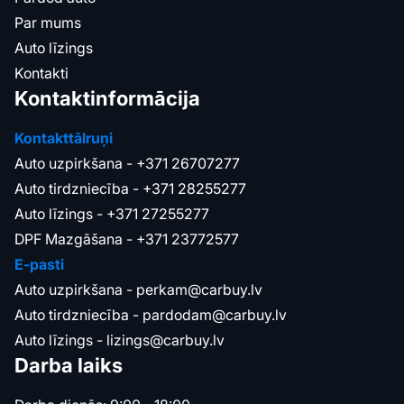
Par mums
Auto līzings
Kontakti
Kontaktinformācija
Kontakttālruņi
Auto uzpirkšana -
+371 26707277
Auto tirdzniecība -
+371 28255277
Auto līzings -
+371 27255277
DPF Mazgāšana -
+371 23772577
E-pasti
Auto uzpirkšana -
perkam@carbuy.lv
Auto tirdzniecība -
pardodam@carbuy.lv
Auto līzings -
lizings@carbuy.lv
Darba laiks