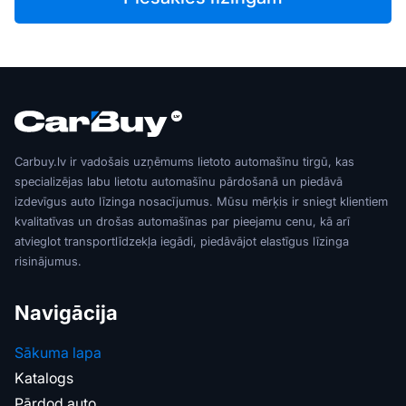
Carbuy.lv ir vadošais uzņēmums lietoto automašīnu tirgū, kas
specializējas labu lietotu automašīnu pārdošanā un piedāvā
izdevīgus auto līzinga nosacījumus. Mūsu mērķis ir sniegt klientiem
kvalitatīvas un drošas automašīnas par pieejamu cenu, kā arī
atvieglot transportlīdzekļa iegādi, piedāvājot elastīgus līzinga
risinājumus.
Navigācija
Sākuma lapa
Katalogs
Pārdod auto