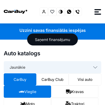
Uzzini savas finansiālās iespējas
Saņemt finansējumu
Auto katalogs
Jaunākie
CarBuy
CarBuy Club
Visi auto
Vieglie
Kravas
Moto
Traktori