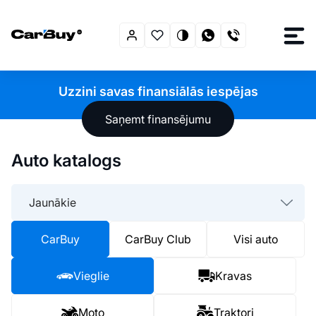
Uzzini savas finansiālās iespējas
Saņemt finansējumu
Auto katalogs
Jaunākie
CarBuy
CarBuy Club
Visi auto
Vieglie
Kravas
Moto
Traktori