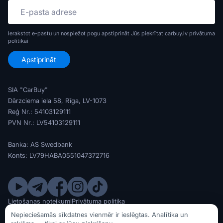
Ierakstot e-pastu un nospiežot pogu apstiprināt Jūs piekrītat carbuy.lv
privātuma
politikai
SIA "CarBuy"
Dārzciema iela 58, Rīga, LV-1073
Reģ Nr.: 54103129111
PVN Nr.: LV54103129111
Banka: AS Swedbank
Konts: LV79HABA0551047372716
Lietošanas noteikumi
Privātuma politika
© SIA CarBuy 2020 - 2026
Nepieciešamās sīkdatnes vienmēr ir ieslēgtas. Analītika un