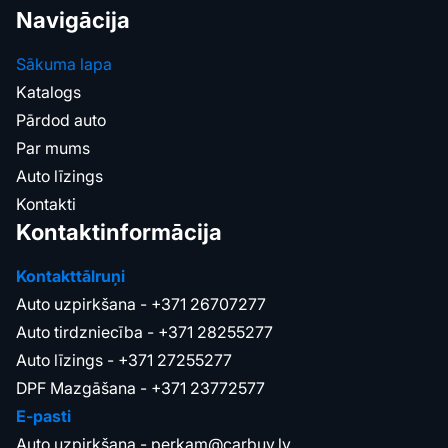
Navigācija
Sākuma lapa
Katalogs
Pārdod auto
Par mums
Auto līzings
Kontakti
Kontaktinformācija
Kontakttālruņi
Auto uzpirkšana -
+371 26707277
Auto tirdzniecība -
+371 28255277
Auto līzings -
+371 27255277
DPF Mazgāšana -
+371 23772577
E-pasti
Auto uzpirkšana -
perkam@carbuy.lv