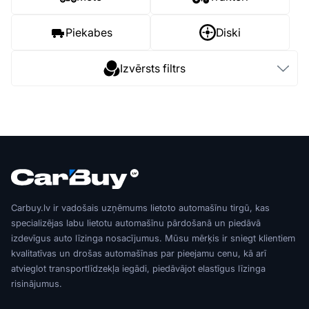
Piekabes
Diski
Izvērsts filtrs
Carbuy.lv ir vadošais uzņēmums lietoto automašīnu tirgū, kas
specializējas labu lietotu automašīnu pārdošanā un piedāvā
izdevīgus auto līzinga nosacījumus. Mūsu mērķis ir sniegt klientiem
kvalitatīvas un drošas automašīnas par pieejamu cenu, kā arī
atvieglot transportlīdzekļa iegādi, piedāvājot elastīgus līzinga
risinājumus.