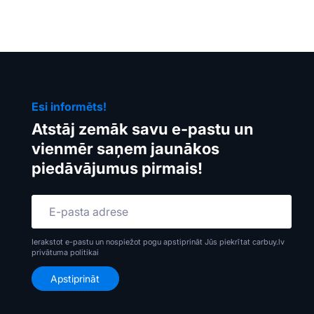
Esi informēts!
Atstāj zemāk savu e-pastu un
vienmēr saņem jaunākos
piedāvājumus pirmais!
Ierakstot e-pastu un nospiežot pogu apstiprināt Jūs piekrītat carbuy.lv
privātuma politikai