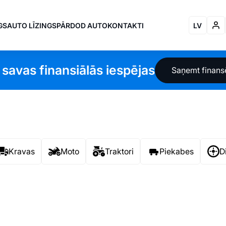
GS
AUTO LĪZINGS
PĀRDOD AUTO
KONTAKTI
LV
 savas finansiālās iespējas
Saņemt finan
Kravas
Moto
Traktori
Piekabes
D