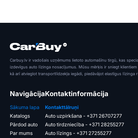
Carbuy.lv ir vadošais uzņēmums lietoto automašīnu tirgū, kas speci
izdevīgus auto līzinga nosacījumus. Mūsu mērķis ir sniegt klientiem
kā arī atvieglot transportlīdzekļa iegādi, piedāvājot elastīgus līzinga 
Navigācija
Kontaktinformācija
Sākuma lapa
Kontakttālruņi
Katalogs
Auto uzpirkšana -
+371 26707277
Pārdod auto
Auto tirdzniecība -
+371 28255277
Par mums
Auto līzings -
+371 27255277