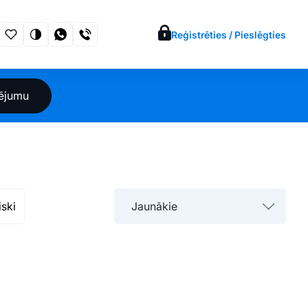
Reģistrēties / Pieslēgties
sējumu
iski
Jaunākie