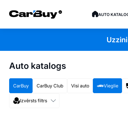
AUTO KATALO
Uzzini
Auto katalogs
CarBuy
CarBuy Club
Visi auto
Vieglie
Izvērsts filtrs