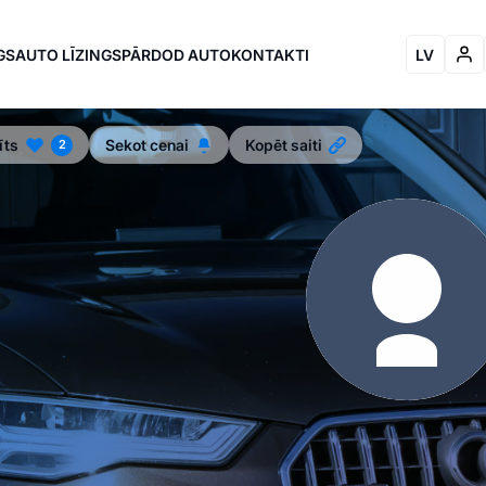
GS
AUTO LĪZINGS
PĀRDOD AUTO
KONTAKTI
LV
īts
Sekot cenai
Kopēt saiti
2