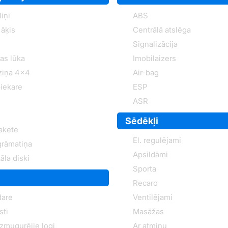
iņi
ABS
āķis
Centrālā atslēga
Signalizācija
as lūka
Imobilaizers
ziņa 4x4
Air-bag
iekare
ESP
ASR
Sēdēkļi
akete
El. regulējami
grāmatiņa
Apsildāmi
āla diski
Sporta
Recaro
dare
Ventilējami
sti
Masāžas
izmugurējie logi
Ar atmiņu