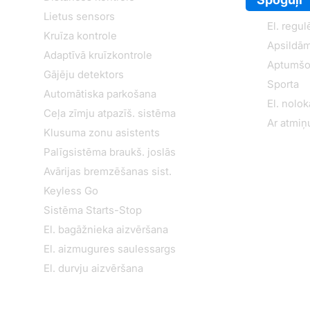
Lietus sensors
El. regul
Kruīza kontrole
Apsildām
Adaptīvā kruīzkontrole
Aptumšo
Gājēju detektors
Sporta
Automātiska parkošana
El. nolo
Ceļa zīmju atpazīš. sistēma
Ar atmiņ
Klusuma zonu asistents
Palīgsistēma braukš. joslās
Avārijas bremzēšanas sist.
Keyless Go
Sistēma Starts-Stop
El. bagāžnieka aizvēršana
El. aizmugures saulessargs
El. durvju aizvēršana