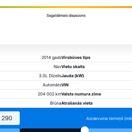
Sagaidāmais diapazons
2014 gads
Virsbūves tips
Nav
Vietu skaits
3.0L Dīzelis
Jauda (kW)
Automāts
VIN
204 002 km
Valsts numura zīme
Brūna
Atrašanās vieta
Aizdevuma termiņš (mē