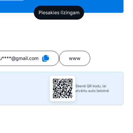
u****@gmail.com
www
Skenē QR kodu, lai
atvērtu auto lietotnē