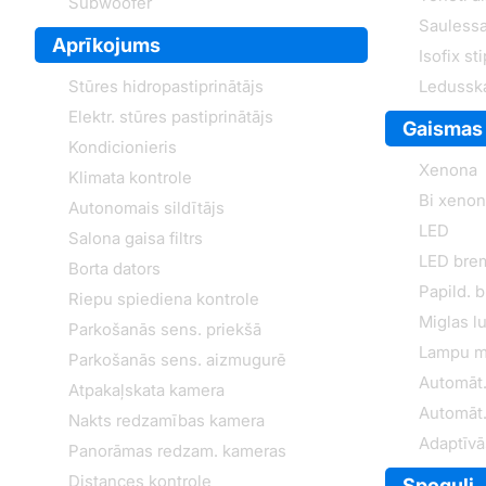
Subwoofer
Saulessa
Aprīkojums
Isofix st
Stūres hidropastiprinātājs
Ledussk
Elektr. stūres pastiprinātājs
Gaismas
Kondicionieris
Xenona
Klimata kontrole
Bi xeno
Autonomais sildītājs
LED
Salona gaisa filtrs
LED bre
Borta dators
Papild. 
Riepu spiediena kontrole
Miglas lu
Parkošanās sens. priekšā
Lampu m
Parkošanās sens. aizmugurē
Automāt.
Atpakaļskata kamera
Automāt.
Nakts redzamības kamera
Adaptīvā
Panorāmas redzam. kameras
Distances kontrole
Spoguļi