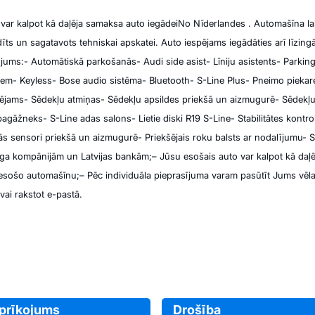
var kalpot kā daļēja samaksa auto iegādei
No Nīderlandes . Automašīna lab
īts un sagatavots tehniskai apskatei.
Auto iespējams iegādāties arī līzin
ojums:
- Automātiskā parkošanās
- Audi side asist
- Līniju asistents
- Parkin
iem
- Keyless
- Bose audio sistēma
- Bluetooth
- S-Line Plus
- Pneimo piekar
lējams
- Sēdekļu atmiņas
- Sēdekļu apsildes priekšā un aizmugurē
- Sēdekļu
 bagāžneks
- S-Line adas salons
- Lietie diski R19 S-Line
- Stabilitātes kontro
ās sensori priekšā un aizmugurē
- Priekšējais roku balsts ar nodalījumu
- 
inga kompānijām un Latvijas bankām;
– Jūsu esošais auto var kalpot kā daļ
 esošo automašīnu;
– Pēc individuāla pieprasījuma varam pasūtīt Jums vē
ai rakstot e-pastā.
aprīkojums
Drošība