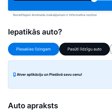
Norādītajam ikmēneša maksājumam ir informatīva nozīme
Iepatikās auto?
Piesakies līzingam
Pasūti līdzīgu auto
Atver aplikāciju un Piedāvā savu cenu!
Auto apraksts