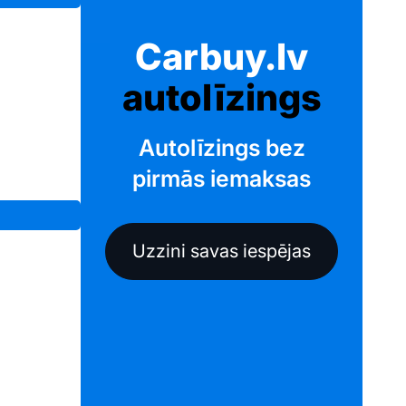
Carbuy.lv
autolīzings
Autolīzings bez
pirmās iemaksas
Uzzini savas iespējas