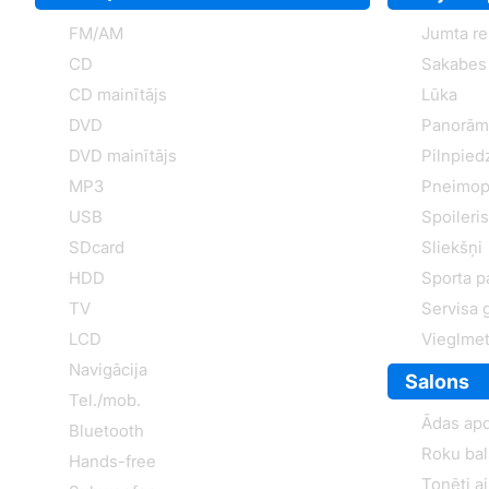
FM/AM
Jumta rel
CD
Sakabes 
CD mainītājs
Lūka
DVD
Panorām
DVD mainītājs
Pilnpied
MP3
Pneimop
USB
Spoileris
SDcard
Sliekšņi
HDD
Sporta p
TV
Servisa 
LCD
Vieglmet
Navigācija
Salons
Tel./mob.
Ādas ap
Bluetooth
Roku bal
Hands-free
Tonēti a