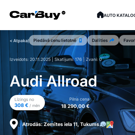
AUTO KATALO
Piedāvā cenu lietotnē
Dalīties
Favor
< Atpakaļ
Izveidots:
20.11.2025
| Skatījumi:
176
| Zvani:
0
Audi Allroad
Pilna cena
Līzings no
308 €
18 290,00 €
/ mēn
Atrodās:
Zemītes iela 11, Tukums