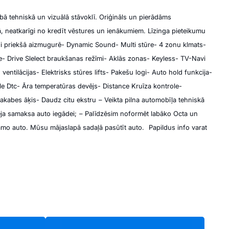
ā tehniskā un vizuālā stāvoklī.
Oriģināls un pierādāms
gā, neatkarīgi no kredīt vēstures un ienākumiem.
Līzinga pieteikumu
gi priekšā aizmugurē
- Dynamic Sound
- Multi stūre
- 4 zonu klmats
-
e
- Drive Slelect braukšanas režīmi
- Aklās zonas
- Keyless
- TV-Navi
 ventilācijas
- Elektrisks stūres lifts
- Pakešu logi
- Auto hold funkcija
-
le Dtc
- Āra temperatūras devējs
- Distance Kruīza kontrole
-
Sakabes āķis
- Daudz citu ekstru
– Veikta pilna automobīļa tehniskā
ēja samaksa auto iegādei;
– Palīdzēsim noformēt labāko Octa un
lamo auto. Mūsu mājaslapā sadaļā pasūtīt auto.
Papildus info varat