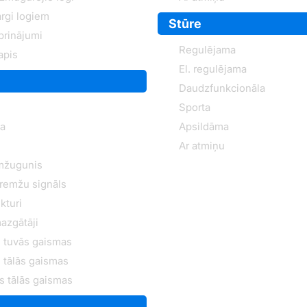
rgi logiem
Stūre
iprinājumi
Regulējama
apis
El. regulējama
Daudzfunkcionāla
Sporta
na
Apsildāma
Ar atmiņu
mžugunis
bremžu signāls
kturi
azgātāji
 tuvās gaismas
 tālās gaismas
s tālās gaismas