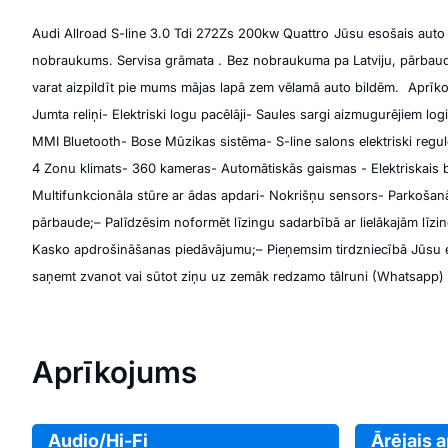
Audi Allroad S-line 3.0 Tdi 272Zs 200kw Quattro
Jūsu esošais auto 
nobraukums. Servisa grāmata .
Bez nobraukuma pa Latviju, pārbaud
varat aizpildīt pie mums mājas lapā zem vēlamā auto bildēm.
Aprīk
Jumta reliņi
- Elektriski logu pacēlāji
- Saules sargi aizmugurējiem log
MMI Bluetooth
- Bose Mūzikas sistēma
- S-line salons elektriski regu
4 Zonu klimats
- 360 kameras
- Automātiskās gaismas
- Elektriskais
Multifunkcionāla stūre ar ādas apdari
- Nokrišņu sensors
- Parkošan
pārbaude;
– Palīdzēsim noformēt līzingu sadarbībā ar lielākajām līz
Kasko apdrošināšanas piedāvājumu;
– Pieņemsim tirdzniecībā Jūsu
saņemt zvanot vai sūtot ziņu uz zemāk redzamo tālruni (Whatsapp) v
Aprīkojums
Audio/Hi-Fi
Ārējais 