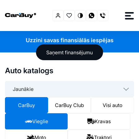
Uzzini savas finansiālās iespējas
Saņemt finansējumu
Auto katalogs
Jaunākie
CarBuy
CarBuy Club
Visi auto
Vieglie
Kravas
Moto
Traktori