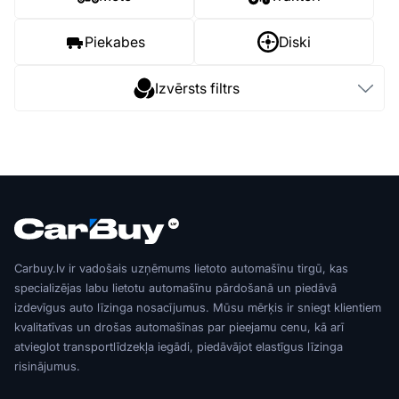
Piekabes
Diski
Izvērsts filtrs
Carbuy.lv ir vadošais uzņēmums lietoto automašīnu tirgū, kas
specializējas labu lietotu automašīnu pārdošanā un piedāvā
izdevīgus auto līzinga nosacījumus. Mūsu mērķis ir sniegt klientiem
kvalitatīvas un drošas automašīnas par pieejamu cenu, kā arī
atvieglot transportlīdzekļa iegādi, piedāvājot elastīgus līzinga
risinājumus.