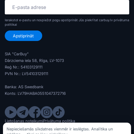
Ierakstot e-pastu un nospiežot pogu apstiprināt Jūs piekrītat carbuy.lv
privātuma
politikai
SIA "CarBuy"
Dārzciema iela 58, Rīga, LV-1073
Reģ Nr.: 54103129111
PVN Nr.: LV54103129111
Banka: AS Swedbank
Konts: LV79HABA0551047372716
Lietošanas noteikumi
Privātuma politika
© SIA CarBuy 2020 - 2026
Nepieciešamās sīkdatnes vienmēr ir ieslēgtas. Analītika un