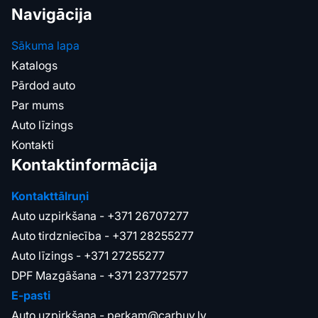
Navigācija
Sākuma lapa
Katalogs
Pārdod auto
Par mums
Auto līzings
Kontakti
Kontaktinformācija
Kontakttālruņi
Auto uzpirkšana -
+371 26707277
Auto tirdzniecība -
+371 28255277
Auto līzings -
+371 27255277
DPF Mazgāšana -
+371 23772577
E-pasti
Auto uzpirkšana -
perkam@carbuy.lv