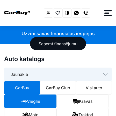
Uzzini savas finansiālās iespējas
Saņemt finansējumu
Auto katalogs
Jaunākie
CarBuy
CarBuy Club
Visi auto
Vieglie
Kravas
Moto
Traktori