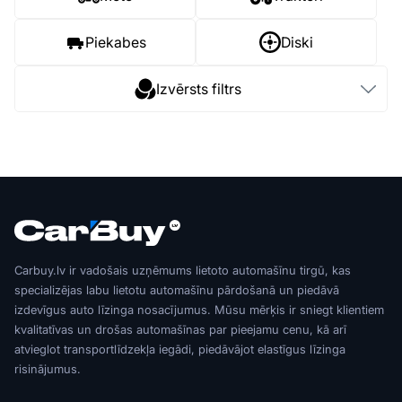
Piekabes
Diski
Izvērsts filtrs
Carbuy.lv ir vadošais uzņēmums lietoto automašīnu tirgū, kas
specializējas labu lietotu automašīnu pārdošanā un piedāvā
izdevīgus auto līzinga nosacījumus. Mūsu mērķis ir sniegt klientiem
kvalitatīvas un drošas automašīnas par pieejamu cenu, kā arī
atvieglot transportlīdzekļa iegādi, piedāvājot elastīgus līzinga
risinājumus.