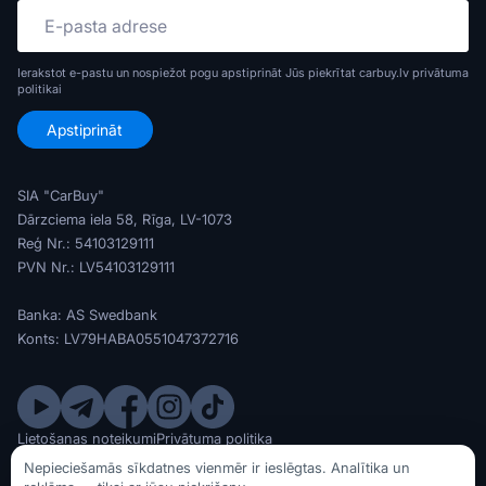
Ierakstot e-pastu un nospiežot pogu apstiprināt Jūs piekrītat carbuy.lv
privātuma
politikai
SIA "CarBuy"
Dārzciema iela 58, Rīga, LV-1073
Reģ Nr.: 54103129111
PVN Nr.: LV54103129111
Banka: AS Swedbank
Konts: LV79HABA0551047372716
Lietošanas noteikumi
Privātuma politika
© SIA CarBuy 2020 - 2026
Nepieciešamās sīkdatnes vienmēr ir ieslēgtas. Analītika un