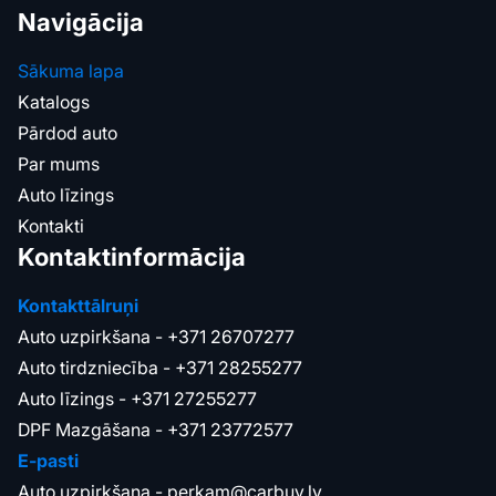
Navigācija
Sākuma lapa
Katalogs
Pārdod auto
Par mums
Auto līzings
Kontakti
Kontaktinformācija
Kontakttālruņi
Auto uzpirkšana -
+371 26707277
Auto tirdzniecība -
+371 28255277
Auto līzings -
+371 27255277
DPF Mazgāšana -
+371 23772577
E-pasti
Auto uzpirkšana -
perkam@carbuy.lv