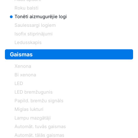
Roku balsti
Tonēti aizmugurējie logi
Saulessargi logiem
Isofix stiprinājumi
Ledusskapis
Gaismas
Xenona
Bi xenona
LED
LED bremžugunis
Papild. bremžu signāls
Miglas lukturi
Lampu mazgātāji
Automāt. tuvās gaismas
Automāt. tālās gaismas