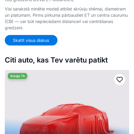
Visi sarakstā minētie modeļi atbilst skrūvju shēmai, diametram
un platumam. Pirms pirkuma pārbaudiet ET un centra caurumu
(CB) — var būt nepieciešami distanceri vai centrēšanas
gredzeni.
Skatīt visus diskus
Citi auto, kas Tev varētu patikt
Svaiga TA
Pievi