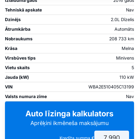
Izlaiduma gads
2016 gads
Tehniskā apskate
Nav
Dzinējs
2.0L Dīzelis
Ātrumkārba
Automāts
Nobraukums
208 733 km
Krāsa
Melna
Virsbūves tips
Minivens
Vietu skaits
5
Jauda (kW)
110 kW
VIN
WBA2E510405C13199
Valsts numura zīme
Nav
Auto līzinga kalkulators
Aprēķini ikmēneša maksājumu
Kredīta summa €