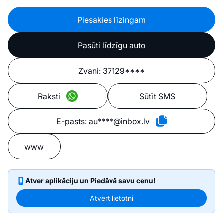
Piesakies līzingam
Pasūti līdzīgu auto
Zvani:
37129****
Raksti
Sūtīt SMS
E-pasts:
au****@inbox.lv
www
Atver aplikāciju un Piedāvā savu cenu!
Atvērt lietotni