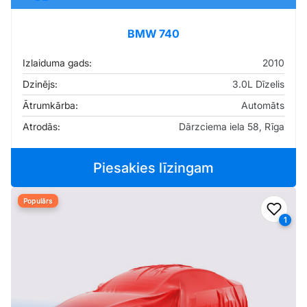
BMW 740
Izlaiduma gads:
2010
Dzinējs:
3.0L Dīzelis
Ātrumkārba:
Automāts
Atrodās:
Dārzciema iela 58, Rīga
Piesakies līzingam
Populārs
Pievi
1