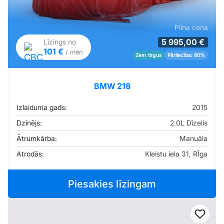
Pilna cena
5 995,00 €
Līzings no
101 €
/ mēn
Zem tirgus
Pārliecība: 60%
BMW 218
Izlaiduma gads:
2015
Dzinējs:
2.0L Dīzelis
Ātrumkārba:
Manuāla
Atrodās:
Kleistu iela 31, RĪga
Piesakies līzingam
Pievi