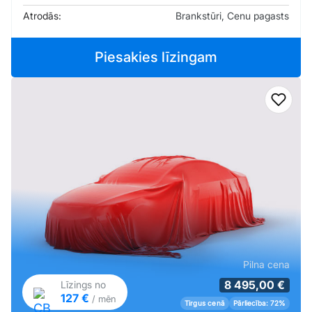
Atrodās:
Brankstūri, Cenu pagasts
Piesakies līzingam
Pievi
Pilna cena
8 495,00 €
Līzings no
127 €
/ mēn
Tirgus cenā
Pārliecība: 72%