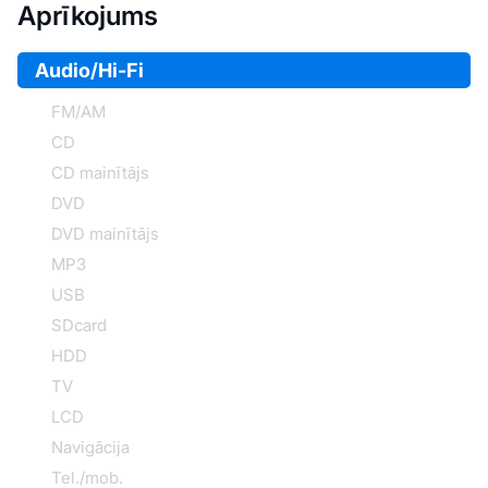
Aprīkojums
Audio/Hi-Fi
FM/AM
CD
CD mainītājs
DVD
DVD mainītājs
MP3
USB
SDcard
HDD
TV
LCD
Navigācija
Tel./mob.