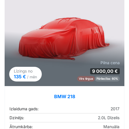
Pilna cena
9 000,00 €
Līzings no
135 €
/ mēn
Virs tirgus
Pārliecība: 60%
BMW 218
Izlaiduma gads:
2017
Dzinējs:
2.0L Dīzelis
Ātrumkārba:
Manuāla