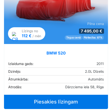
Pilna cena
7 495,00 €
Līzings no
112 €
/ mēn
Tirgus cenā
Pārliecība: 87%
BMW 520
Izlaiduma gads:
2011
Dzinējs:
2.0L Dīzelis
Ātrumkārba:
Automāts
Atrodās:
Dārzciema iela 58, Rīga
Piesakies līzingam