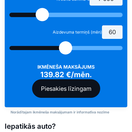
Aizdevuma termiņš (mēn)
IKMĒNEŠA MAKSĀJUMS
139.82
€/mēn.
Norādītajam ikmēneša maksājumam ir informatīva nozīme
Iepatikās auto?