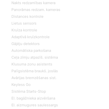
Nakts redzamības kamera
Panorāmas redzam. kameras
Distances kontrole
Lietus sensors
Kruīza kontrole
Adaptīvā kruīzkontrole
Gājēju detektors
Automātiska parkošana
Ceļa zīmju atpazīš. sistēma
Klusuma zonu asistents
Palīgsistēma braukš. joslās
Avārijas bremzēšanas sist.
Keyless Go
Sistēma Starts-Stop
El. bagāžnieka aizvēršana
El. aizmugures saulessargs