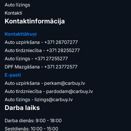
Auto līzings
Kontakti
Kontaktinformācija
Kontakttālruņi
Auto uzpirkšana -
+371 26707277
Auto tirdzniecība -
+371 28255277
Auto līzings -
+371 27255277
DPF Mazgāšana -
+371 23772577
E-pasti
Auto uzpirkšana -
perkam@carbuy.lv
Auto tirdzniecība -
pardodam@carbuy.lv
Auto līzings -
lizings@carbuy.lv
Darba laiks
Darba dienās: 9:00 - 18:00
Sestdienās: 10:00 - 15:00