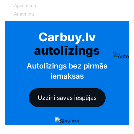
Apsildāma
Ar atmiņu
Carbuy.lv
autolīzings
Autolīzings bez pirmās
iemaksas
Uzzini savas iespējas