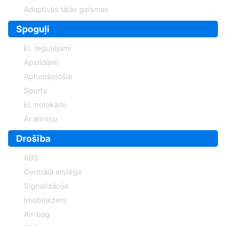
Adaptīvās tālās gaismas
Spoguļi
El. regulējami
Apsildāmi
Aptumšojošie
Sporta
El. nolokāmi
Ar atmiņu
Drošība
ABS
Centrālā atslēga
Signalizācija
Imobilaizers
Air-bag