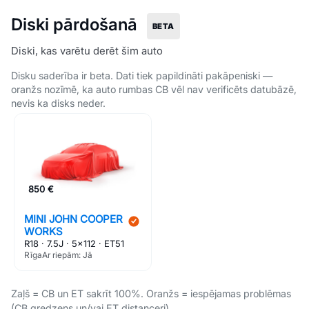
Diski pārdošanā
BETA
Diski, kas varētu derēt šim auto
Disku saderība ir beta. Dati tiek papildināti pakāpeniski —
oranžs nozīmē, ka auto rumbas CB vēl nav verificēts datubāzē,
nevis ka disks neder.
850 €
MINI JOHN COOPER
WORKS
R18 · 7.5J · 5×112 · ET51
Rīga
Ar riepām: Jā
Zaļš = CB un ET sakrīt 100%. Oranžs = iespējamas problēmas
(CB gredzens un/vai ET distanceri).