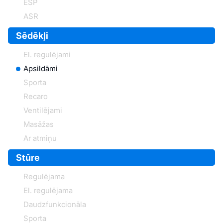
ESP
ASR
Sēdēkļi
El. regulējami
Apsildāmi
Sporta
Recaro
Ventilējami
Masāžas
Ar atmiņu
Stūre
Regulējama
El. regulējama
Daudzfunkcionāla
Sporta