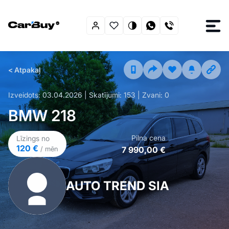
< Atpakaļ
Izveidots:
03.04.2026
| Skatījumi:
153
| Zvani:
0
BMW 218
Pilna cena
Līzings no
120 €
7 990,00 €
/ mēn
AUTO TREND SIA