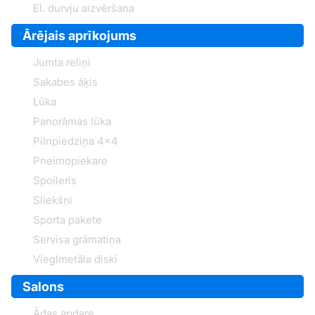
El. durvju aizvēršana
Ārējais aprīkojums
Jumta reliņi
Sakabes āķis
Lūka
Panorāmas lūka
Pilnpiedziņa 4x4
Pneimopiekare
Spoileris
Sliekšņi
Sporta pakete
Servisa grāmatiņa
Vieglmetāla diski
Salons
Ādas apdare