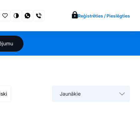
Reģistrēties / Pieslēgties
sējumu
iski
Jaunākie