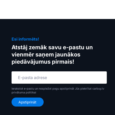
Esi informēts!
Atstāj zemāk savu e-pastu un
vienmēr saņem jaunākos
piedāvājumus pirmais!
Ierakstot e-pastu un nospiežot pogu apstiprināt Jūs piekrītat carbuy.lv
privātuma politikai