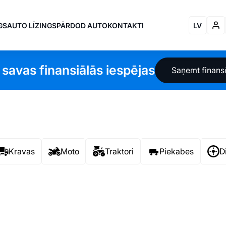
GS
AUTO LĪZINGS
PĀRDOD AUTO
KONTAKTI
LV
 savas finansiālās iespējas
Saņemt finan
Kravas
Moto
Traktori
Piekabes
D