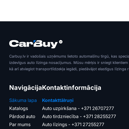
Carbuy.lv ir vadošais uzņēmums lietoto automašīnu tirgū, kas speci
izdevīgus auto līzinga nosacījumus. Mūsu mērķis ir sniegt klientiem
kā arī atvieglot transportlīdzekļa iegādi, piedāvājot elastīgus līzinga 
Navigācija
Kontaktinformācija
Sākuma lapa
Kontakttālruņi
Katalogs
Auto uzpirkšana -
+371 26707277
Pārdod auto
Auto tirdzniecība -
+371 28255277
Par mums
Auto līzings -
+371 27255277