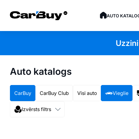
AUTO KATALO
Uzzini
Auto katalogs
CarBuy
CarBuy Club
Visi auto
Vieglie
Izvērsts filtrs