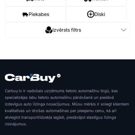
Piekabes
Diski
Izvērsts filtrs
Carbuy.lv ir vadošais uzņēmums lietoto automašīnu tirgū, kas
specializējas labu lietotu automašīnu pārdošanā un piedāvā
izdevīgus auto līzinga nosacījumus. Mūsu mērķis ir sniegt klientiem
kvalitatīvas un drošas automašīnas par pieejamu cenu, kā arī
atvieglot transportlīdzekļa iegādi, piedāvājot elastīgus līzinga
risinājumus.