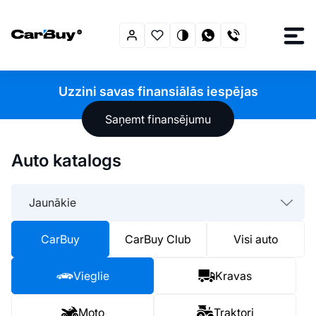
Uzzini savas finansiālās iespējas
Saņemt finansējumu
Auto katalogs
Jaunākie
CarBuy
CarBuy Club
Visi auto
Vieglie
Kravas
Moto
Traktori