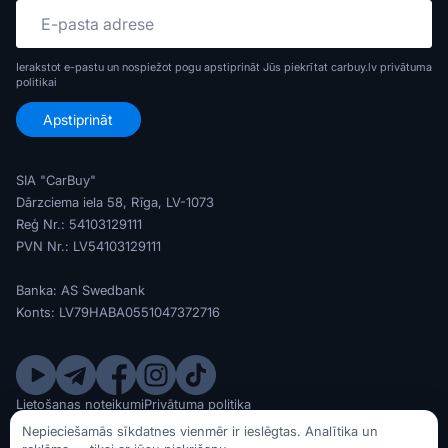
Ierakstot e-pastu un nospiežot pogu apstiprināt Jūs piekrītat carbuy.lv
privātuma
politikai
SIA "CarBuy"
Dārzciema iela 58, Rīga, LV-1073
Reģ Nr.: 54103129111
PVN Nr.: LV54103129111
Banka: AS Swedbank
Konts: LV79HABA0551047372716
Lietošanas noteikumi
Privātuma politika
© SIA CarBuy 2020 - 2026
Nepieciešamās sīkdatnes vienmēr ir ieslēgtas. Analītika un