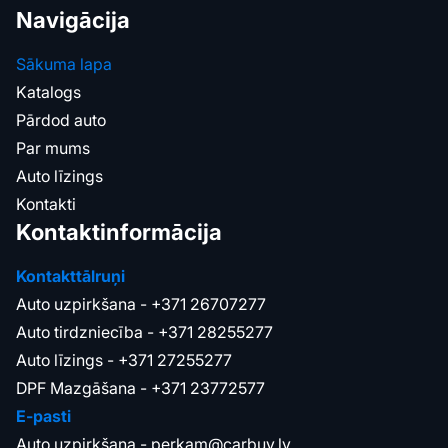
Navigācija
Sākuma lapa
Katalogs
Pārdod auto
Par mums
Auto līzings
Kontakti
Kontaktinformācija
Kontakttālruņi
Auto uzpirkšana -
+371 26707277
Auto tirdzniecība -
+371 28255277
Auto līzings -
+371 27255277
DPF Mazgāšana -
+371 23772577
E-pasti
Auto uzpirkšana -
perkam@carbuy.lv