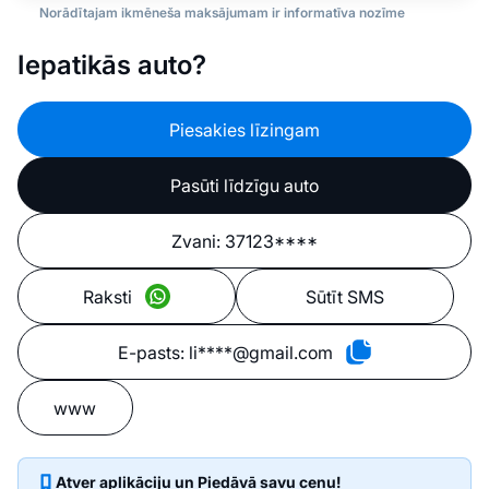
Norādītajam ikmēneša maksājumam ir informatīva nozīme
Iepatikās auto?
Piesakies līzingam
Pasūti līdzīgu auto
Zvani:
37123****
Raksti
Sūtīt SMS
E-pasts:
li****@gmail.com
www
Atver aplikāciju un Piedāvā savu cenu!