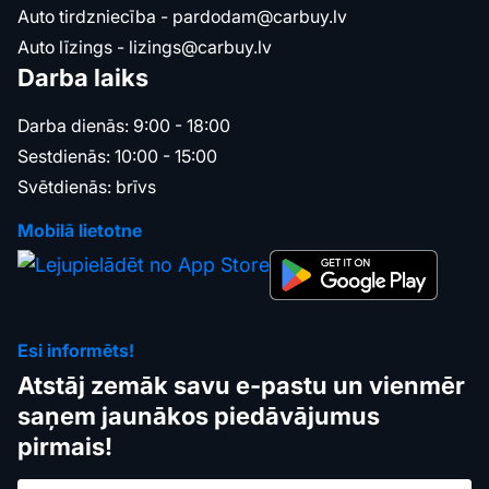
Auto tirdzniecība -
pardodam@carbuy.lv
Auto līzings -
lizings@carbuy.lv
Darba laiks
Darba dienās: 9:00 - 18:00
Sestdienās: 10:00 - 15:00
Svētdienās: brīvs
Mobilā lietotne
Esi informēts!
Atstāj zemāk savu e-pastu un vienmēr
saņem jaunākos piedāvājumus
pirmais!