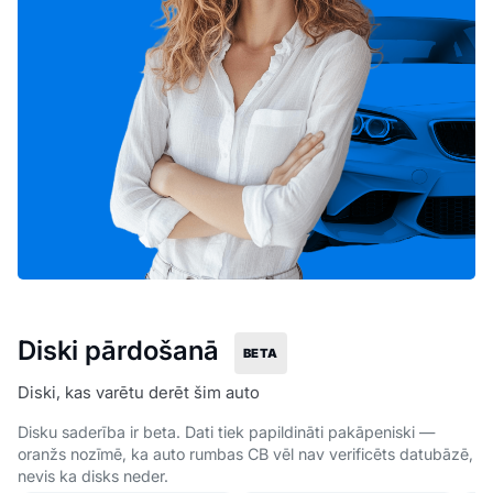
Diski pārdošanā
BETA
Diski, kas varētu derēt šim auto
Disku saderība ir beta. Dati tiek papildināti pakāpeniski —
oranžs nozīmē, ka auto rumbas CB vēl nav verificēts datubāzē,
1 850 €
350 €
8
nevis ka disks neder.