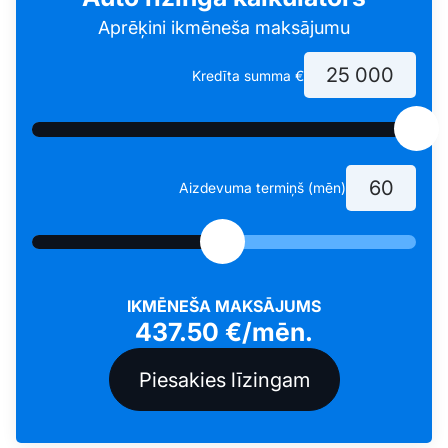
Aprēķini ikmēneša maksājumu
Kredīta summa €
Aizdevuma termiņš (mēn)
IKMĒNEŠA MAKSĀJUMS
437.50
€/mēn.