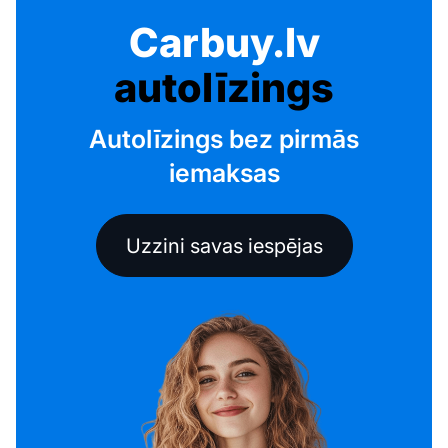
Carbuy.lv
autolīzings
Autolīzings bez pirmās
iemaksas
Uzzini savas iespējas