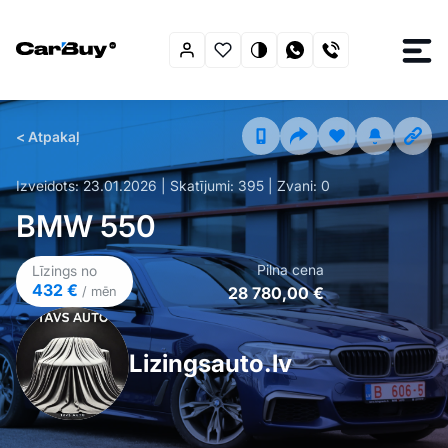
< Atpakaļ
Izveidots:
23.01.2026
| Skatījumi:
395
| Zvani:
0
BMW 550
Pilna cena
Līzings no
432 €
28 780,00 €
/ mēn
Lizingsauto.lv