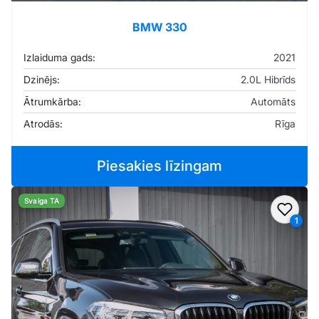
BMW 330
Izlaiduma gads:
2021
Dzinējs:
2.0L Hibrīds
Ātrumkārba:
Automāts
Atrodās:
Rīga
Piesakies līzingam
Svaiga TA
Pievi
1