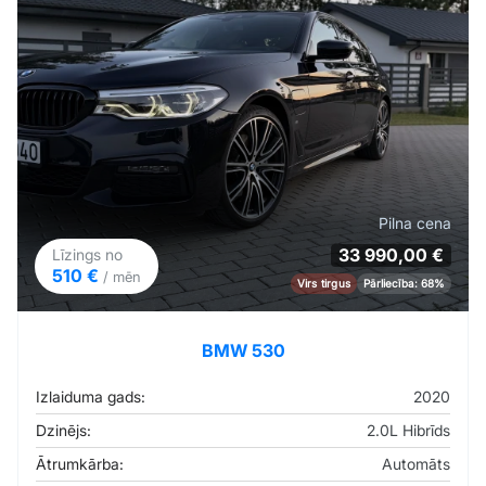
Pilna cena
33 990,00 €
Līzings no
510 €
/ mēn
Virs tirgus
Pārliecība: 68%
BMW 530
Izlaiduma gads:
2020
Dzinējs:
2.0L Hibrīds
Ātrumkārba:
Automāts