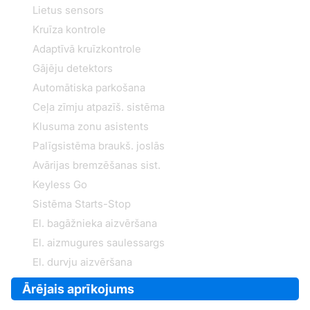
Lietus sensors
Kruīza kontrole
Adaptīvā kruīzkontrole
Gājēju detektors
Automātiska parkošana
Ceļa zīmju atpazīš. sistēma
Klusuma zonu asistents
Palīgsistēma braukš. joslās
Avārijas bremzēšanas sist.
Keyless Go
Sistēma Starts-Stop
El. bagāžnieka aizvēršana
El. aizmugures saulessargs
El. durvju aizvēršana
Ārējais aprīkojums