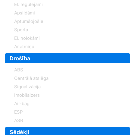
El. regulējami
Apsildāmi
Aptumšojošie
Sporta
El. nolokāmi
Ar atmiņu
Drošība
ABS
Centrālā atslēga
Signalizācija
Imobilaizers
Air-bag
ESP
ASR
Sēdēkļi