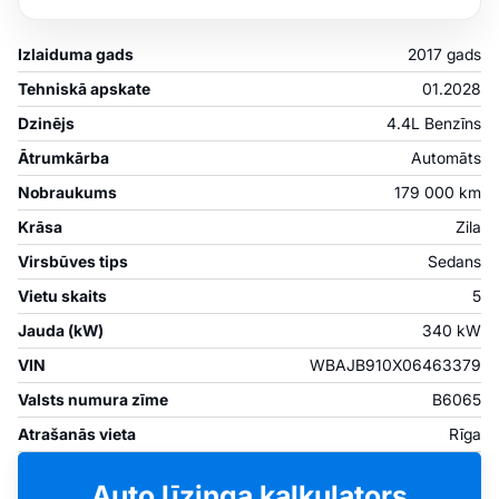
Izlaiduma gads
2017 gads
Tehniskā apskate
01.2028
Dzinējs
4.4L Benzīns
Ātrumkārba
Automāts
Nobraukums
179 000 km
Krāsa
Zila
Virsbūves tips
Sedans
Vietu skaits
5
Jauda (kW)
340 kW
VIN
WBAJB910X06463379
Valsts numura zīme
B6065
Atrašanās vieta
Rīga
Auto līzinga kalkulators