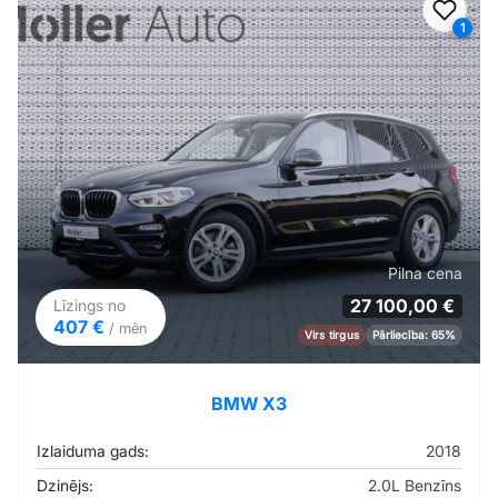
Pievi
1
Pilna cena
27 100,00 €
Līzings no
407 €
/ mēn
Virs tirgus
Pārliecība: 65%
BMW X3
Izlaiduma gads:
2018
Dzinējs:
2.0L Benzīns