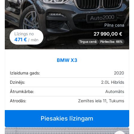
Pilna cena
27 990,00 €
Līzings no
471 €
/ mēn
Tirgus cenā
Pārliecība: 66%
BMW X3
Izlaiduma gads:
2020
Dzinējs:
2.0L Hibrīds
Ātrumkārba:
Automāts
Atrodās:
Zemītes iela 11, Tukums
Piesakies līzingam