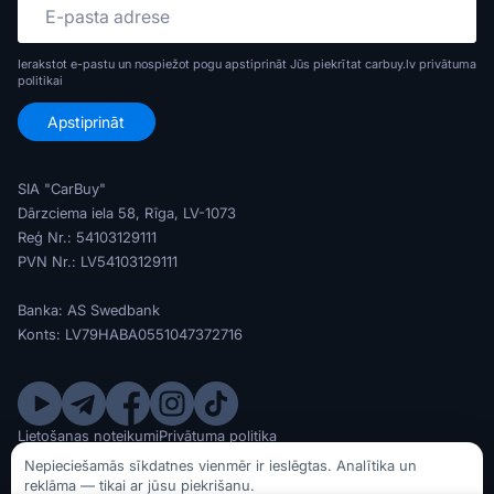
Ierakstot e-pastu un nospiežot pogu apstiprināt Jūs piekrītat carbuy.lv
privātuma
politikai
SIA "CarBuy"
Dārzciema iela 58, Rīga, LV-1073
Reģ Nr.: 54103129111
PVN Nr.: LV54103129111
Banka: AS Swedbank
Konts: LV79HABA0551047372716
Lietošanas noteikumi
Privātuma politika
© SIA CarBuy 2020 - 2026
Nepieciešamās sīkdatnes vienmēr ir ieslēgtas. Analītika un
reklāma — tikai ar jūsu piekrišanu.