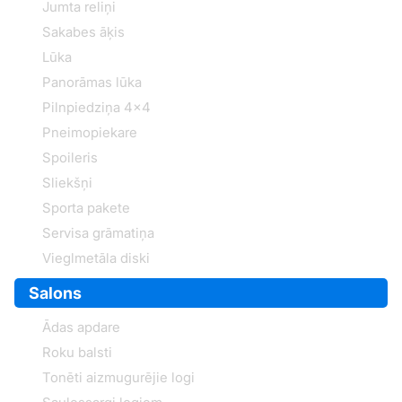
Jumta reliņi
Sakabes āķis
Lūka
Panorāmas lūka
Pilnpiedziņa 4x4
Pneimopiekare
Spoileris
Sliekšņi
Sporta pakete
Servisa grāmatiņa
Vieglmetāla diski
Salons
Ādas apdare
Roku balsti
Tonēti aizmugurējie logi