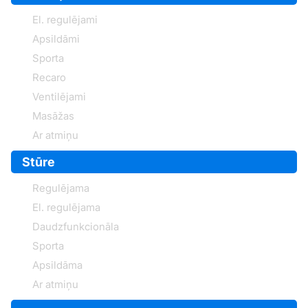
El. regulējami
Apsildāmi
Sporta
Recaro
Ventilējami
Masāžas
Ar atmiņu
Stūre
Regulējama
El. regulējama
Daudzfunkcionāla
Sporta
Apsildāma
Ar atmiņu