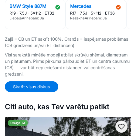
BMW Style 887M
Mercedes
M
W
R19 · 7.5J · 5×112 · ET32
R17 · 7.5J · 5×112 · ET36
R1
Liepāja
Ar riepām: Jā
Rēzekne
Ar riepām: Jā
Rī
Zaļš = CB un ET sakrīt 100%. Oranžs = iespējamas problēmas
(CB gredzens un/vai ET distanceri).
Visi sarakstā minētie modeļi atbilst skrūvju shēmai, diametram
un platumam. Pirms pirkuma pārbaudiet ET un centra caurumu
(CB) — var būt nepieciešami distanceri vai centrēšanas
gredzeni.
Skatīt visus diskus
Citi auto, kas Tev varētu patikt
Svaiga TA
Pievi