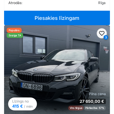
Atrodās:
Rīga
Piesakies līzingam
Populārs
Pievi
Svaiga TA
3
Pilna cena
27 650,00 €
Līzings no
415 €
/ mēn
Virs tirgus
Pārliecība: 57%