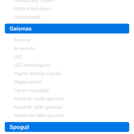
Saulessargi logiem
Isofix stiprinājumi
Ledusskapis
Gaismas
Xenona
Bi xenona
LED
LED bremžugunis
Papild. bremžu signāls
Miglas lukturi
Lampu mazgātāji
Automāt. tuvās gaismas
Automāt. tālās gaismas
Adaptīvās tālās gaismas
Spoguļi