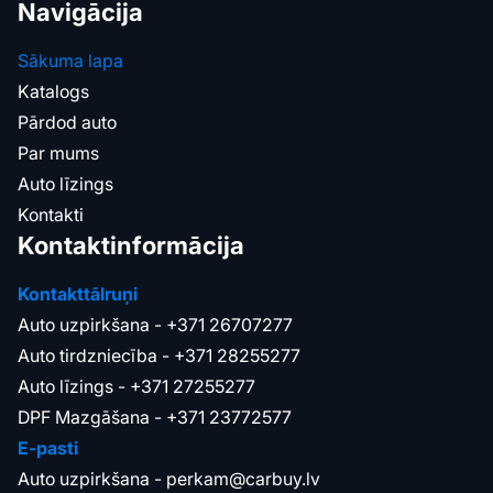
Navigācija
Sākuma lapa
Katalogs
Pārdod auto
Par mums
Auto līzings
Kontakti
Kontaktinformācija
Kontakttālruņi
Auto uzpirkšana -
+371 26707277
Auto tirdzniecība -
+371 28255277
Auto līzings -
+371 27255277
DPF Mazgāšana -
+371 23772577
E-pasti
Auto uzpirkšana -
perkam@carbuy.lv