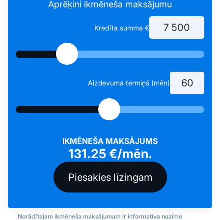
Aprēķini ikmēneša maksājumu
Kredīta summa €
Aizdevuma termiņš (mēn)
IKMĒNEŠA MAKSĀJUMS
131.25
€/mēn.
Norādītajam ikmēneša maksājumam ir informatīva nozīme