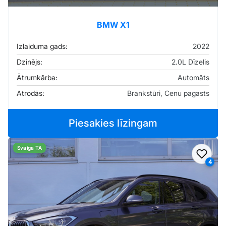
BMW X1
Izlaiduma gads:
2022
Dzinējs:
2.0L Dīzelis
Ātrumkārba:
Automāts
Atrodās:
Brankstūri, Cenu pagasts
Piesakies līzingam
Svaiga TA
Pievi
4