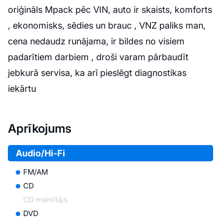
oriģināls Mpack pēc VIN, auto ir skaists, komforts
, ekonomisks, sēdies un brauc , VNZ paliks man,
cena nedaudz runājama, ir bildes no visiem
padarītiem darbiem , droši varam pārbaudīt
jebkurā servisa, ka arī pieslēgt diagnostikas
iekārtu
Aprīkojums
Audio/Hi-Fi
FM/AM
CD
CD mainītājs
DVD