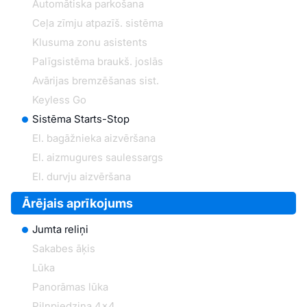
Automātiska parkošana
Ceļa zīmju atpazīš. sistēma
Klusuma zonu asistents
Palīgsistēma braukš. joslās
Avārijas bremzēšanas sist.
Keyless Go
Sistēma Starts-Stop
El. bagāžnieka aizvēršana
El. aizmugures saulessargs
El. durvju aizvēršana
Ārējais aprīkojums
Jumta reliņi
Sakabes āķis
Lūka
Panorāmas lūka
Pilnpiedziņa 4x4