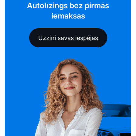
Autolīzings bez pirmās
iemaksas
Uzzini savas iespējas