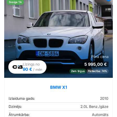
Svaiga TA
Pilna cena
5 995,00 €
Līzings no
90 €
/ mēn
Zem tirgus
Pārliecība: 74%
BMW X1
Izlaiduma gads:
2010
Dzinējs:
2.0L Benz./gāze
Ātrumkārba:
Automāts