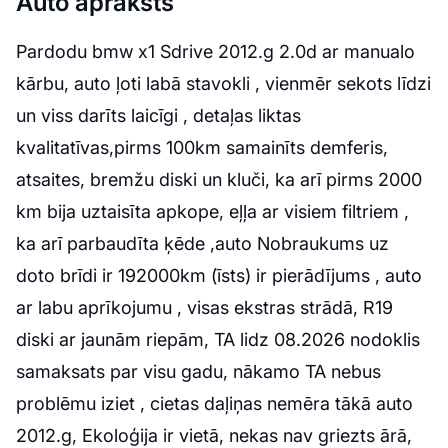
Auto apraksts
Pardodu bmw x1 Sdrive 2012.g 2.0d ar manualo
kārbu, auto ļoti labā stavokli , vienmēr sekots līdzi
un viss darīts laicīgi , detaļas liktas
kvalitatīvas,pirms 100km samainīts demferis,
atsaites, bremžu diski un kluči, ka arī pirms 2000
km bija uztaisīta apkope, eļļa ar visiem filtriem ,
ka arī parbaudīta ķēde ,auto Nobraukums uz
doto brīdi ir 192000km (īsts) ir pierādījums , auto
ar labu aprīkojumu , visas ekstras strādā, R19
diski ar jaunām riepām, TA lidz 08.2026 nodoklis
samaksats par visu gadu, nākamo TA nebus
problēmu iziet , cietas daļiņas nemēra tākā auto
2012.g, Ekoloģija ir vietā, nekas nav griezts ārā,