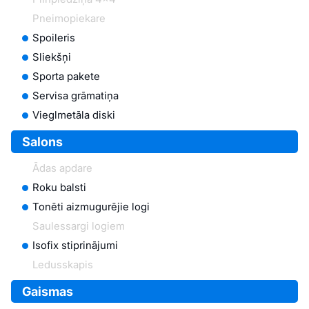
Pneimopiekare
Spoileris
Sliekšņi
Sporta pakete
Servisa grāmatiņa
Vieglmetāla diski
Salons
Ādas apdare
Roku balsti
Tonēti aizmugurējie logi
Saulessargi logiem
Isofix stiprinājumi
Ledusskapis
Gaismas