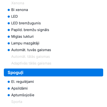
Xenona
Bi xenona
LED
LED bremžugunis
Papild. bremžu signāls
Miglas lukturi
Lampu mazgātāji
Automāt. tuvās gaismas
Automāt. tālās gaismas
Adaptīvās tālās gaismas
Spoguļi
El. regulējami
Apsildāmi
Aptumšojošie
Sporta