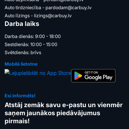
Auto tirdzniecība -
pardodam@carbuy.lv
Auto līzings -
lizings@carbuy.lv
Darba laiks
Darba dienās: 9:00 - 18:00
Sestdienās: 10:00 - 15:00
Svētdienās: brīvs
Mobilā lietotne
Esi informēts!
Atstāj zemāk savu e-pastu un vienmēr
saņem jaunākos piedāvājumus
pirmais!