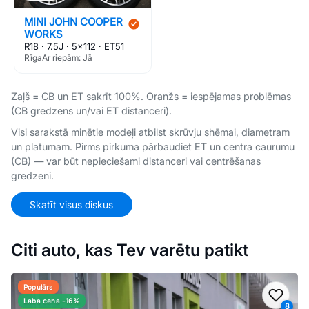
MINI JOHN COOPER
WORKS
R18 · 7.5J · 5×112 · ET51
Rīga
Ar riepām: Jā
Zaļš = CB un ET sakrīt 100%. Oranžs = iespējamas problēmas
(CB gredzens un/vai ET distanceri).
Visi sarakstā minētie modeļi atbilst skrūvju shēmai, diametram
un platumam. Pirms pirkuma pārbaudiet ET un centra caurumu
(CB) — var būt nepieciešami distanceri vai centrēšanas
gredzeni.
Skatīt visus diskus
Citi auto, kas Tev varētu patikt
Populārs
Pievi
Laba cena -16%
8