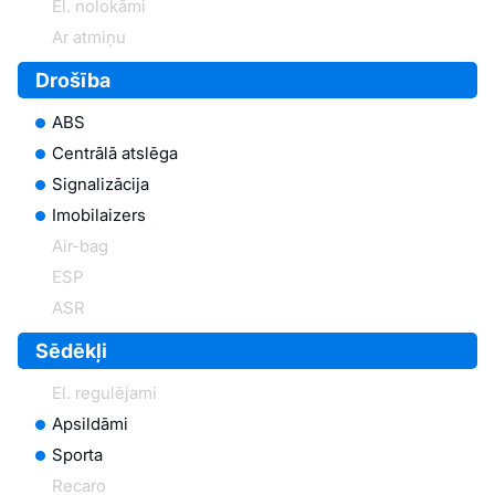
El. nolokāmi
Ar atmiņu
Drošība
ABS
Centrālā atslēga
Signalizācija
Imobilaizers
Air-bag
ESP
ASR
Sēdēkļi
El. regulējami
Apsildāmi
Sporta
Recaro