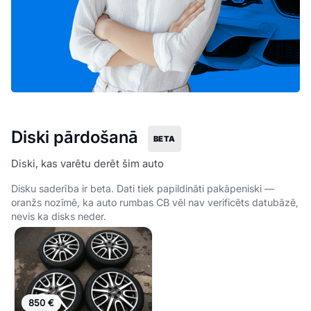
Diski pārdošanā
BETA
Diski, kas varētu derēt šim auto
Disku saderība ir beta. Dati tiek papildināti pakāpeniski —
oranžs nozīmē, ka auto rumbas CB vēl nav verificēts datubāzē,
nevis ka disks neder.
850 €