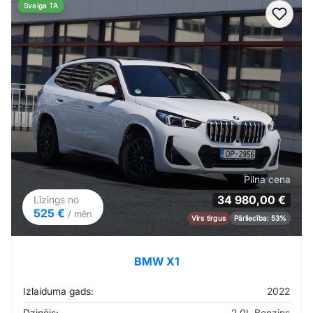
Svaiga TA
Pievi
Pilna cena
34 980,00 €
Līzings no
525 €
/ mēn
Virs tirgus
Pārliecība: 53%
BMW X1
Izlaiduma gads:
2022
Dzinējs:
2.0L Benzīns