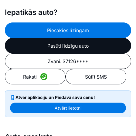
Iepatikās auto?
Piesakies līzingam
Pasūti līdzīgu auto
Zvani:
37126****
Raksti
Sūtīt SMS
Atver aplikāciju un Piedāvā savu cenu!
Atvērt lietotni