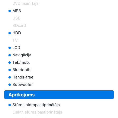
DVD mainītājs
MP3
USB
SDcard
HDD
TV
LCD
Navigācija
Tel./mob.
Bluetooth
Hands-free
Subwoofer
Aprīkojums
Stūres hidropastiprinātājs
Elektr. stūres pastiprinātājs