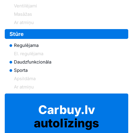
Ventilējami
Masāžas
Ar atmiņu
Stūre
Regulējama
El. regulējama
Daudzfunkcionāla
Sporta
Apsildāma
Ar atmiņu
Carbuy.lv
autolīzings