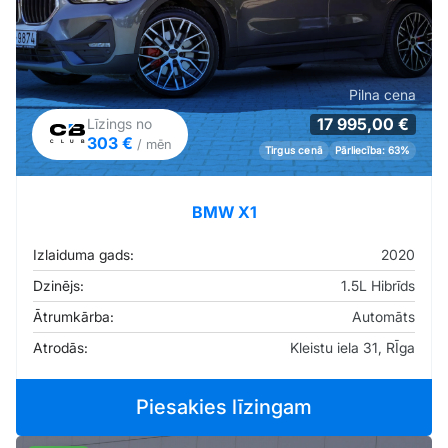
Pilna cena
17 995,00 €
Līzings no
303 €
/ mēn
Tirgus cenā
Pārliecība: 63%
BMW X1
Izlaiduma gads:
2020
Dzinējs:
1.5L Hibrīds
Ātrumkārba:
Automāts
Atrodās:
Kleistu iela 31, RĪga
Piesakies līzingam