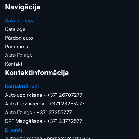
Navigācija
Sākuma lapa
Katalogs
Pārdod auto
Par mums
Auto līzings
Kontakti
Kontaktinformācija
Kontakttālruņi
Auto uzpirkšana -
+371 26707277
Auto tirdzniecība -
+371 28255277
Auto līzings -
+371 27255277
DPF Mazgāšana -
+371 23772577
E-pasti
Auto uzpirkšana -
perkam@carbuy.lv