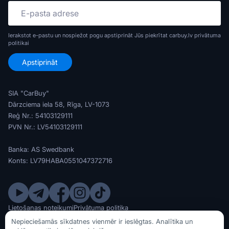
Ierakstot e-pastu un nospiežot pogu apstiprināt Jūs piekrītat carbuy.lv
privātuma
politikai
SIA "CarBuy"
Dārzciema iela 58, Rīga, LV-1073
Reģ Nr.: 54103129111
PVN Nr.: LV54103129111
Banka: AS Swedbank
Konts: LV79HABA0551047372716
Lietošanas noteikumi
Privātuma politika
© SIA CarBuy 2020 - 2026
Nepieciešamās sīkdatnes vienmēr ir ieslēgtas. Analītika un