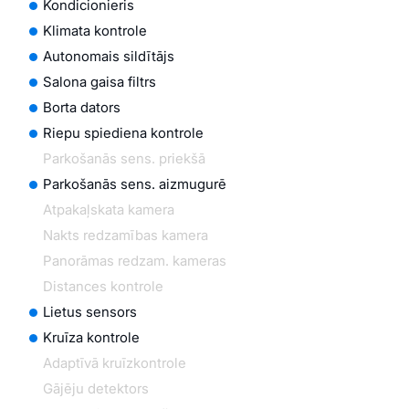
Kondicionieris
Klimata kontrole
Autonomais sildītājs
Salona gaisa filtrs
Borta dators
Riepu spiediena kontrole
Parkošanās sens. priekšā
Parkošanās sens. aizmugurē
Atpakaļskata kamera
Nakts redzamības kamera
Panorāmas redzam. kameras
Distances kontrole
Lietus sensors
Kruīza kontrole
Adaptīvā kruīzkontrole
Gājēju detektors