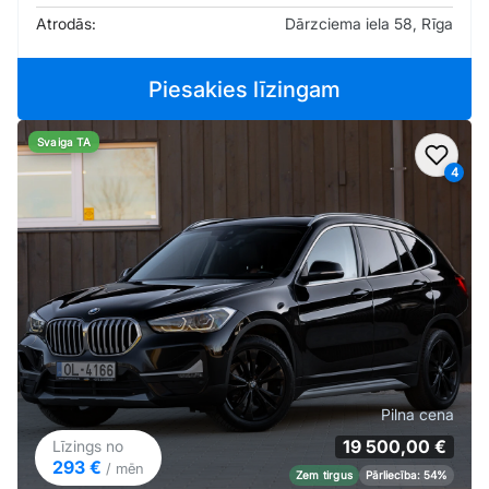
Atrodās:
Dārzciema iela 58, Rīga
Piesakies līzingam
Svaiga TA
Pievi
4
Pilna cena
19 500,00 €
Līzings no
293 €
/ mēn
Zem tirgus
Pārliecība: 54%