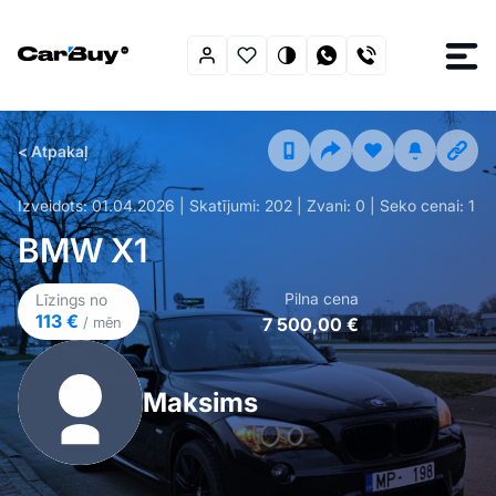
< Atpakaļ
Izveidots:
01.04.2026
| Skatījumi:
202
| Zvani:
0
| Seko cenai:
1
BMW X1
Pilna cena
Līzings no
113 €
7 500,00 €
/ mēn
Maksims