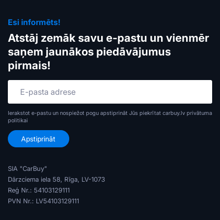
Esi informēts!
Atstāj zemāk savu e-pastu un vienmēr
saņem jaunākos piedāvājumus
pirmais!
Ierakstot e-pastu un nospiežot pogu apstiprināt Jūs piekrītat carbuy.lv
privātuma
politikai
SIA "CarBuy"
Dārzciema iela 58, Rīga, LV-1073
Reģ Nr.: 54103129111
PVN Nr.: LV54103129111