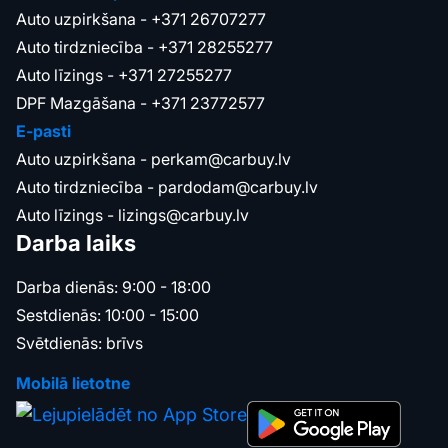
Auto uzpirkšana -
+371 26707277
Auto tirdzniecība -
+371 28255277
Auto līzings -
+371 27255277
DPF Mazgāšana -
+371 23772577
E-pasti
Auto uzpirkšana -
perkam@carbuy.lv
Auto tirdzniecība -
pardodam@carbuy.lv
Auto līzings -
lizings@carbuy.lv
Darba laiks
Darba dienās: 9:00 - 18:00
Sestdienās: 10:00 - 15:00
Svētdienās: brīvs
Mobilā lietotne