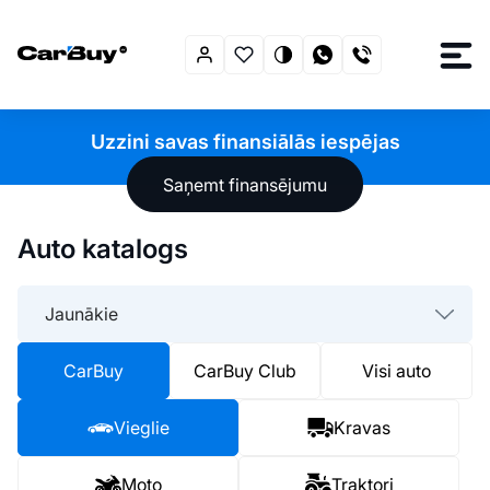
Uzzini savas finansiālās iespējas
Saņemt finansējumu
Auto katalogs
Jaunākie
CarBuy
CarBuy Club
Visi auto
Vieglie
Kravas
Moto
Traktori