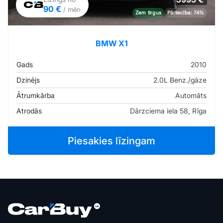
90 €
/ mēn
Zem tirgus
Pārliecība: 74%
BMW X1
Gads
2010
Dzinējs
2.0L Benz./gāze
Ātrumkārba
Automāts
Atrodās
Dārzciema iela 58, Rīga
Piesakies līzingam