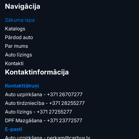
Navigācija
Sākuma lapa
Katalogs
Pārdod auto
Par mums
Auto līzings
Kontakti
Kontaktinformācija
Kontakttālruņi
Auto uzpirkšana -
+371 26707277
Auto tirdzniecība -
+371 28255277
Auto līzings -
+371 27255277
DPF Mazgāšana -
+371 23772577
E-pasti
Auto uzpirkšana -
perkam@carbuy.lv