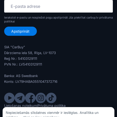
Ierakstot e-pastu un nospiežot pogu apstiprināt Jūs piekrītat carbuy.lv
privātuma
politikai
SIA "CarBuy"
Dārzciema iela 58, Rīga, LV-1073
Reģ Nr.: 54103129111
PVN Nr.: LV54103129111
Banka: AS Swedbank
Konts: LV79HABA0551047372716
Lietošanas noteikumi
Privātuma politika
© SIA CarBuy 2020 - 2026
Nepieciešamās sīkdatnes vienmēr ir ieslēgtas. Analītika un