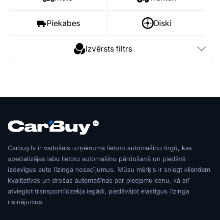
Piekabes
Diski
Izvērsts filtrs
Carbuy.lv ir vadošais uzņēmums lietoto automašīnu tirgū, kas
specializējas labu lietotu automašīnu pārdošanā un piedāvā
izdevīgus auto līzinga nosacījumus. Mūsu mērķis ir sniegt klientiem
kvalitatīvas un drošas automašīnas par pieejamu cenu, kā arī
atvieglot transportlīdzekļa iegādi, piedāvājot elastīgus līzinga
risinājumus.