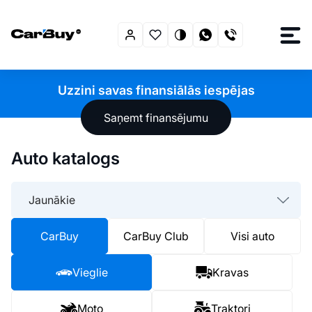
Uzzini savas finansiālās iespējas
Saņemt finansējumu
Auto katalogs
Jaunākie
CarBuy
CarBuy Club
Visi auto
Vieglie
Kravas
Moto
Traktori