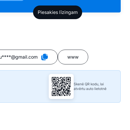
u****@gmail.com
www
Skenē QR kodu, lai
atvērtu auto lietotnē