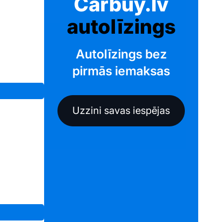
Carbuy.lv
autolīzings
Autolīzings bez
pirmās iemaksas
Uzzini savas iespējas