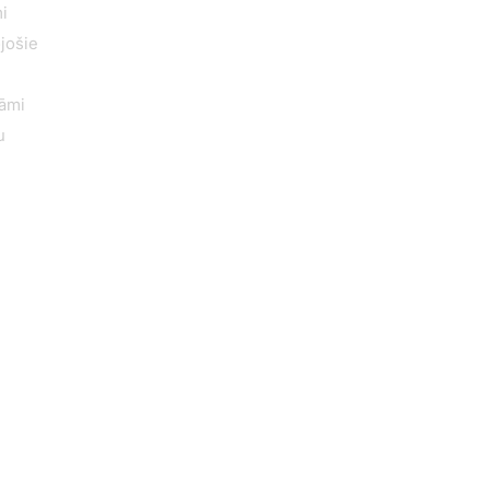
i
jošie
kāmi
u