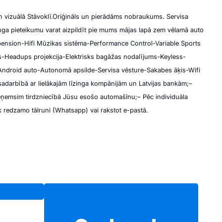
 vizuālā Stāvoklī.
Oriģināls un pierādāms nobraukums. Servisa
nga pieteikumu varat aizpildīt pie mums mājas lapā zem vēlamā auto
pension
-Hifi Mūzikas sistēma
-Performance Control
-Variable Sports
s
-Headups projekcija
-Elektrisks bagāžas nodalījums
-Keyless
-
Android auto
-Autonomā apsilde
-Servisa vēsture
-Sakabes āķis
-Wifi
sadarbībā ar lielākajām līzinga kompānijām un Latvijas bankām;
–
eņemsim tirdzniecībā Jūsu esošo automašīnu;
– Pēc individuāla
k redzamo tālruni (Whatsapp) vai rakstot e-pastā.