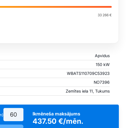
33 266 €
Apvidus
150 kW
WBATS110709C53923
NO7396
Zemītes iela 11, Tukums
Ikmēneša maksājums
n)
437.50
€/mēn.