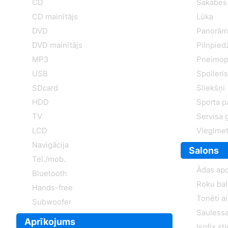
CD
Sakabes 
CD mainītājs
Lūka
DVD
Panorām
DVD mainītājs
Pilnpied
MP3
Pneimop
USB
Spoileris
SDcard
Sliekšņi
HDD
Sporta p
TV
Servisa 
LCD
Vieglmet
Navigācija
Salons
Tel./mob.
Ādas ap
Bluetooth
Roku bal
Hands-free
Tonēti a
Subwoofer
Saulessa
Aprīkojums
Isofix st