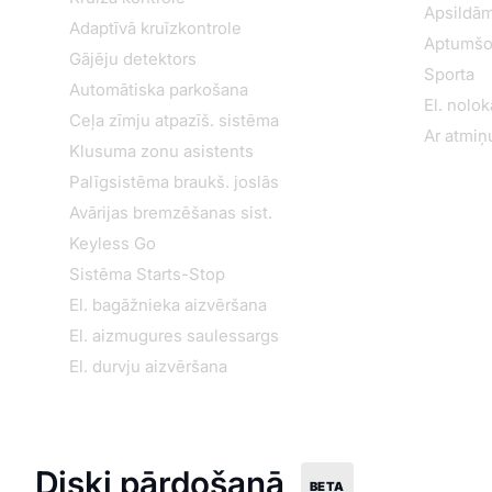
Apsildām
Adaptīvā kruīzkontrole
Aptumšo
Gājēju detektors
Sporta
Automātiska parkošana
El. nolo
Ceļa zīmju atpazīš. sistēma
Ar atmiņ
Klusuma zonu asistents
Palīgsistēma braukš. joslās
Avārijas bremzēšanas sist.
Keyless Go
Sistēma Starts-Stop
El. bagāžnieka aizvēršana
El. aizmugures saulessargs
El. durvju aizvēršana
Diski pārdošanā
BETA