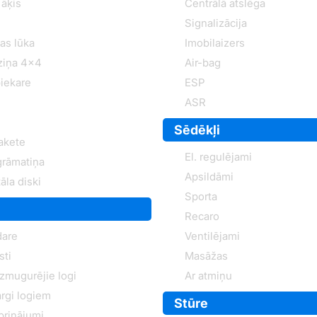
āķis
Centrālā atslēga
Signalizācija
as lūka
Imobilaizers
ziņa 4x4
Air-bag
iekare
ESP
ASR
Sēdēkļi
akete
El. regulējami
grāmatiņa
Apsildāmi
āla diski
Sporta
Recaro
dare
Ventilējami
sti
Masāžas
izmugurējie logi
Ar atmiņu
rgi logiem
Stūre
iprinājumi