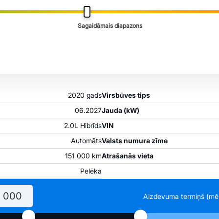
Sagaidāmais diapazons
2020 gads
Virsbūves tips
06.2027
Jauda (kW)
2.0L Hibrīds
VIN
Automāts
Valsts numura zīme
151 000 km
Atrašanās vieta
Pelēka
Aizdevuma termiņš (mē