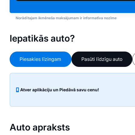
Norādītajam ikmēneša maksājumam ir informatīva nozīme
Iepatikās auto?
Piesakies līzingam
Pasūti līdzīgu auto
Atver aplikāciju un Piedāvā savu cenu!
Auto apraksts