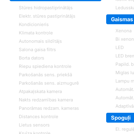
Stūres hidropastiprinātājs
Ledussk
Elektr. stūres pastiprinātājs
Gaismas
Kondicionieris
Xenona
Klimata kontrole
Bi xeno
Autonomais sildītājs
LED
Salona gaisa filtrs
LED bre
Borta dators
Papild. 
Riepu spiediena kontrole
Miglas lu
Parkošanās sens. priekšā
Lampu m
Parkošanās sens. aizmugurē
Automāt.
Atpakaļskata kamera
Automāt.
Nakts redzamības kamera
Adaptīvā
Panorāmas redzam. kameras
Distances kontrole
Spoguļi
Lietus sensors
El. regul
Kruīza kontrole