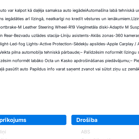
uto var kalpot kā daļēja samaksa auto iegādei
Automašīna labā tehniskā un
s iegādāties arī līzingā, neatkarīgi no kredīt vēstures un ienākumiem.
Līzi
ortbrake
-M Leather Steering Wheel
-R19 Vieglmetāla diski
-Adaptiv M Sus
In Rear
-Bezvadu uzlādes stacija
-Līniju asistents
-Aklās zonas
-360 kamera
light
-Led-fog Lights
-Active Protection
-Sēdekļu apsildes
-Apple Carplay / 
Veikta pilna automobīļa tehniskā pārbaude;
– Palīdzēsim noformēt līzingu 
dzēsim noformēt labāko Octa un Kasko apdrošināšanas piedāvājumu;
– Pi
ļā pasūtīt auto
Papildus info varat saņemt zvanot vai sūtot ziņu uz zemā
aprīkojums
Drošība
iņi
ABS