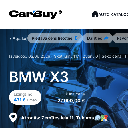
AUTO KATALO
Piedāvā cenu lietotnē
Dalīties
Favor
< Atpakaļ
Izveidots:
02.06.2026
| Skatījumi:
117
| Zvani:
0
| Seko cenai:
1
BMW X3
Pilna cena
Līzings no
471 €
27 990,00 €
/ mēn
Atrodās:
Zemītes iela 11, Tukums