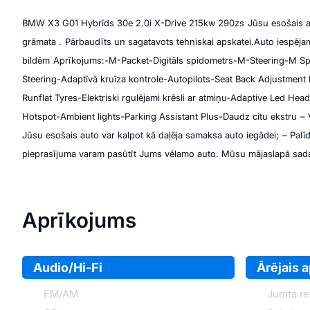
BMW X3 G01 Hybrīds 30e 2.0i X-Drive 215kw 290zs
Jūsu esošais a
grāmata .
Pārbaudīts un sagatavots tehniskai apskatei.
Auto iespējam
bildēm
Aprīkojums:
-M-Packet
-Digitāls spidometrs
-M-Steering
-M Sp
Steering
-Adaptīvā kruīza kontrole
-Autopilots
-Seat Back Adjustment 
Runflat Tyres
-Elektriski rgulējami krēsli ar atmiņu
-Adaptive Led Head
Hotspot
-Ambient lights
-Parking Assistant Plus
-Daudz citu ekstru
– 
Jūsu esošais auto var kalpot kā daļēja samaksa auto iegādei;
– Palī
pieprasījuma varam pasūtīt Jums vēlamo auto. Mūsu mājaslapā sada
Aprīkojums
Audio/Hi-Fi
Ārējais 
FM/AM
Jumta rel