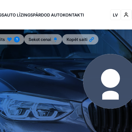
GS
AUTO LĪZINGS
PĀRDOD AUTO
KONTAKTI
LV
īts
Sekot cenai
Kopēt saiti
1