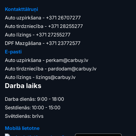
Kontakttālruņi
Auto uzpirkšana -
+371 26707277
Auto tirdzniecība -
+371 28255277
Auto līzings -
+371 27255277
DPF Mazgāšana -
+371 23772577
E-pasti
Auto uzpirkšana -
perkam@carbuy.lv
Auto tirdzniecība -
pardodam@carbuy.lv
Auto līzings -
lizings@carbuy.lv
Darba laiks
Darba dienās: 9:00 - 18:00
Sestdienās: 10:00 - 15:00
Svētdienās: brīvs
Mobilā lietotne