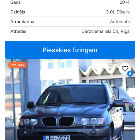
Gads
2014
Dzinējs
3.0L Dīzelis
Ātrumkārba
Automāts
Atrodās
Dārzciema iela 58, Rīga
Piesakies līzingam
Populārs
Pievi
6