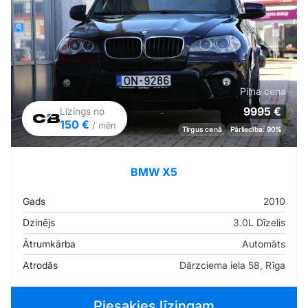
Pilna cena
9995 €
Līzings no
150 €
/ mēn
Tirgus cenā
Pārliecība: 90%
BMW X5
Gads
2010
Dzinējs
3.0L Dīzelis
Ātrumkārba
Automāts
Atrodās
Dārzciema iela 58, Rīga
Piesakies līzingam