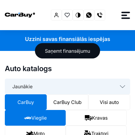
Uzzini savas finansiālās iespējas
Saņemt finansējumu
Auto katalogs
Jaunākie
CarBuy
CarBuy Club
Visi auto
Vieglie
Kravas
Moto
Traktori