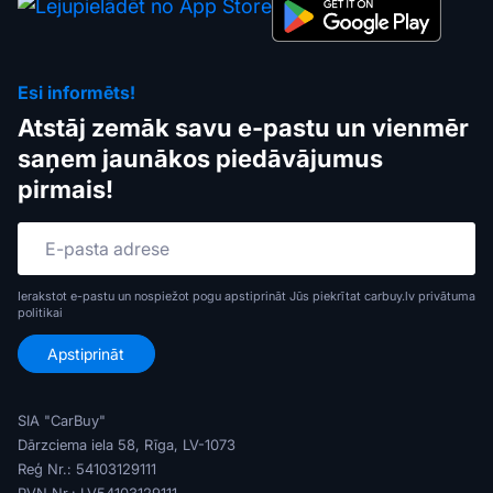
Esi informēts!
Atstāj zemāk savu e-pastu un vienmēr
saņem jaunākos piedāvājumus
pirmais!
Ierakstot e-pastu un nospiežot pogu apstiprināt Jūs piekrītat carbuy.lv
privātuma
politikai
SIA "CarBuy"
Dārzciema iela 58, Rīga, LV-1073
Reģ Nr.: 54103129111