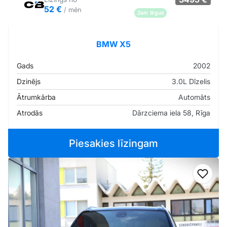
52 €
/ mēn
Zem tirgus
Pārliecība: 78%
BMW X5
Gads
2002
Dzinējs
3.0L Dīzelis
Ātrumkārba
Automāts
Atrodās
Dārzciema iela 58, Rīga
Piesakies līzingam
Pievi