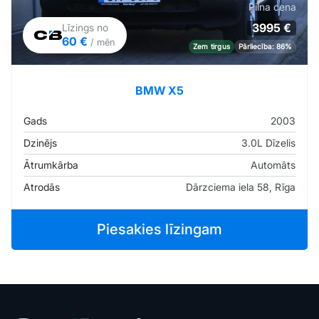
Pilna cena
3995 €
Līzings no
60 €
/ mēn
Zem tirgus
Pārliecība: 86%
BMW X5
Gads
2003
Dzinējs
3.0L Dīzelis
Ātrumkārba
Automāts
Atrodās
Dārzciema iela 58, Rīga
Piesakies līzingam