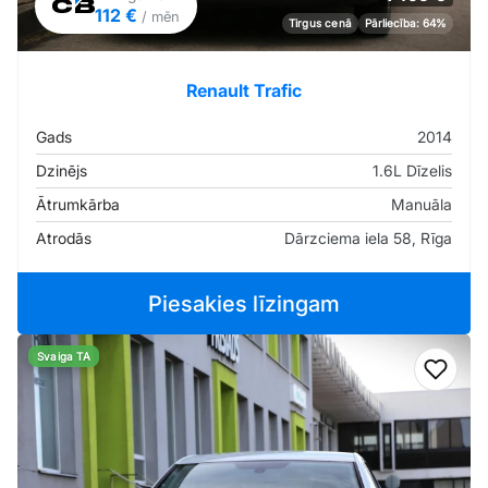
112 €
/ mēn
Tirgus cenā
Pārliecība: 64%
Renault Trafic
Gads
2014
Dzinējs
1.6L Dīzelis
Ātrumkārba
Manuāla
Atrodās
Dārzciema iela 58, Rīga
Piesakies līzingam
Svaiga TA
Pievi