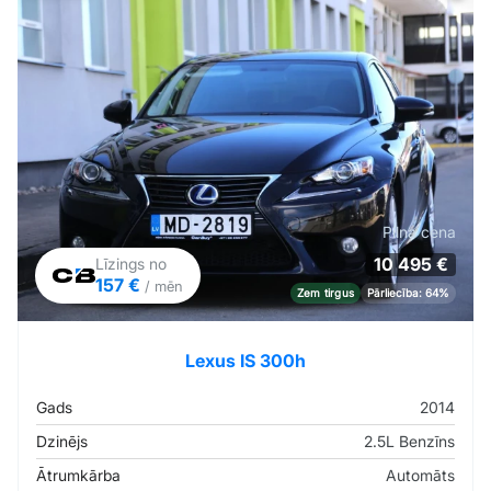
Pilna cena
10 495 €
Līzings no
157 €
/ mēn
Zem tirgus
Pārliecība: 64%
Lexus IS 300h
Gads
2014
Dzinējs
2.5L Benzīns
Ātrumkārba
Automāts