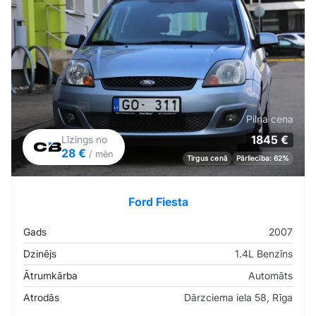
Pilna cena
1845 €
Līzings no
28 €
/ mēn
Tirgus cenā
Pārliecība: 62%
Ford Fiesta
Gads
2007
Dzinējs
1.4L Benzīns
Ātrumkārba
Automāts
Atrodās
Dārzciema iela 58, Rīga