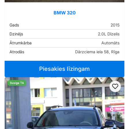
BMW 320
Gads
2015
Dzinējs
2.0L Dīzelis
Ātrumkārba
Automāts
Atrodās
Dārzciema iela 58, Rīga
Piesakies līzingam
Svaiga TA
Pievi