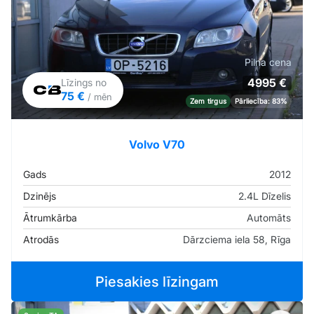
Pilna cena
4995 €
Līzings no
75 €
/ mēn
Zem tirgus
Pārliecība: 83%
Volvo V70
Gads
2012
Dzinējs
2.4L Dīzelis
Ātrumkārba
Automāts
Atrodās
Dārzciema iela 58, Rīga
Piesakies līzingam