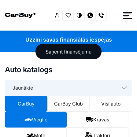
Uzzini savas finansiālās iespējas
Saņemt finansējumu
Auto katalogs
Jaunākie
CarBuy
CarBuy Club
Visi auto
Vieglie
Kravas
Moto
Traktori