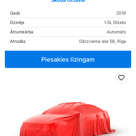
Skoda Octavia
Gads
2019
Dzinējs
1.5L Dīzelis
Ātrumkārba
Automāts
Atrodās
Dārzciema iela 58, Rīga
Piesakies līzingam
Pievi