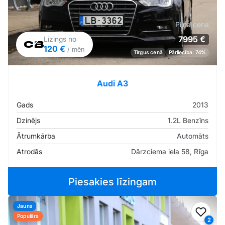
Pilna cena
7995 €
Līzings no
120 €
/ mēn
Tirgus cenā
Pārliecība: 74%
Audi A3
Gads
2013
Dzinējs
1.2L Benzīns
Ātrumkārba
Automāts
Atrodās
Dārzciema iela 58, Rīga
Piesakies līzingam
Jauns
Pievi
Populārs
2