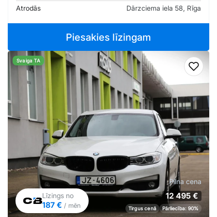
Atrodās
Dārzciema iela 58, Rīga
Piesakies līzingam
Svaiga TA
Pievi
Pilna cena
12 495 €
Līzings no
187 €
/ mēn
Tirgus cenā
Pārliecība: 90%