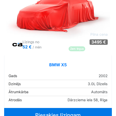
Pilna cena
3495 €
Līzings no
52 €
/ mēn
Zem tirgus
Pārliecība: 78%
BMW X5
Gads
2002
Dzinējs
3.0L Dīzelis
Ātrumkārba
Automāts
Atrodās
Dārzciema iela 58, Rīga
Piesakies līzingam