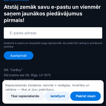
Atstāj zemāk savu e-pastu un vienmēr
saņem jaunākos piedāvājumus
pirmais!
Ierakstot e-pastu un nospiežot pogu apstiprināt Jūs piekrītat carbuy.lv
privātuma
politikai
SIA "CarBuy"
Dārzciema iela 58, Rīga, LV-1073
Reģ Nr.: 54103129111
Nepieciešamās sīkdatnes vienmēr ir ieslēgtas. Analītika un
PVN Nr.: LV54103129111
reklāma — tikai ar jūsu piekrišanu.
Banka: AS Swedbank
Tikai nepieciešamās
Iestatījumi
Piekrist visam
Konts: LV79HABA0551047372716