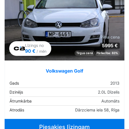
Pilna cena
5995 €
Līzings no
90 €
/ mēn
Tirgus cenā
Pārliecība: 83%
Volkswagen Golf
Gads
2013
Dzinējs
2.0L Dīzelis
Ātrumkārba
Automāts
Atrodās
Dārzciema iela 58, Rīga
Piesakies līzingam