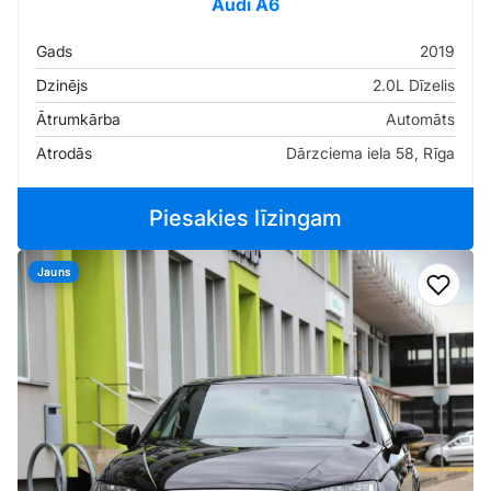
Audi A6
Gads
2019
Dzinējs
2.0L Dīzelis
Ātrumkārba
Automāts
Atrodās
Dārzciema iela 58, Rīga
Piesakies līzingam
Jauns
Pievi