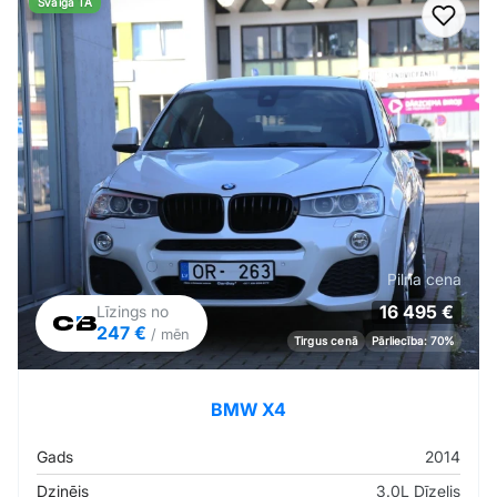
Svaiga TA
Pievi
Pilna cena
16 495 €
Līzings no
247 €
/ mēn
Tirgus cenā
Pārliecība: 70%
BMW X4
Gads
2014
Dzinējs
3.0L Dīzelis