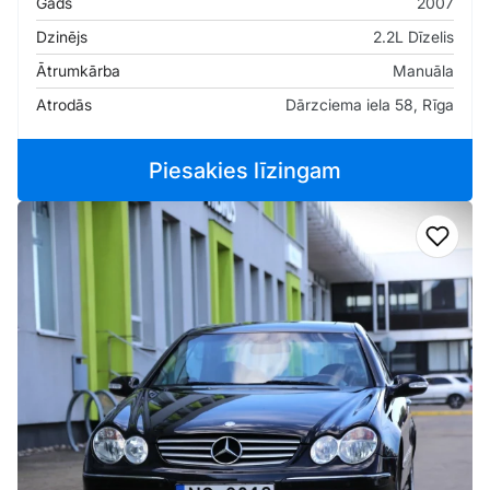
Gads
2007
Dzinējs
2.2L Dīzelis
Ātrumkārba
Manuāla
Atrodās
Dārzciema iela 58, Rīga
Piesakies līzingam
Pievi