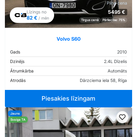
Pilna cena
5495 €
Līzings no
82 €
/ mēn
Tirgus cenā
Pārliecība: 75%
Volvo S60
Gads
2010
Dzinējs
2.4L Dīzelis
Ātrumkārba
Automāts
Atrodās
Dārzciema iela 58, Rīga
Piesakies līzingam
Jauns
Pievi
Svaiga TA