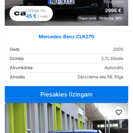
Pilna cena
2995 €
Līzings no
45 €
/ mēn
Tirgus cenā
Pārliecība: 56%
Mercedes-Benz CLK270
Gads
2005
Dzinējs
2.7L Dīzelis
Ātrumkārba
Automāts
Atrodās
Dārzciema iela 58, Rīga
Piesakies līzingam
Pievi