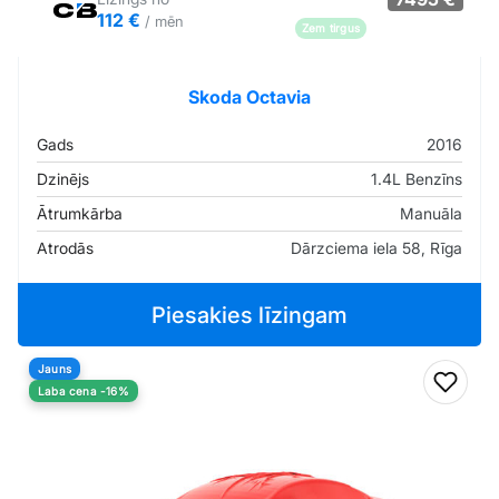
112 €
/ mēn
Zem tirgus
Pārliecība: 83%
Skoda Octavia
Gads
2016
Dzinējs
1.4L Benzīns
Ātrumkārba
Manuāla
Atrodās
Dārzciema iela 58, Rīga
Piesakies līzingam
Jauns
Pievi
Laba cena -16%