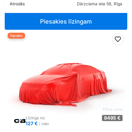
Atrodās
Dārzciema iela 58, Rīga
Piesakies līzingam
Populārs
Pievi
Pilna cena
8495 €
Līzings no
127 €
/ mēn
Tirgus cenā
Pārliecība: 72%