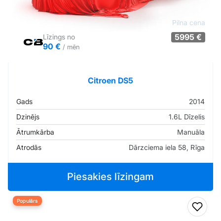
Pilna cena
5995 €
Līzings no
90 €
/ mēn
Tirgus cenā
Pārliecība: 67%
Citroen DS5
Gads
2014
Dzinējs
1.6L Dīzelis
Ātrumkārba
Manuāla
Atrodās
Dārzciema iela 58, Rīga
Piesakies līzingam
Populārs
Pievi