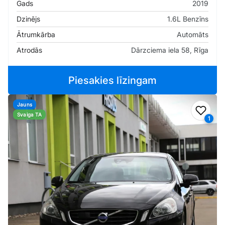
Gads
2019
Dzinējs
1.6L Benzīns
Ātrumkārba
Automāts
Atrodās
Dārzciema iela 58, Rīga
Piesakies līzingam
Jauns
Pievi
Svaiga TA
1