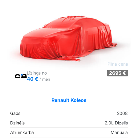
Pilna cena
2695 €
Līzings no
40 €
/ mēn
Tirgus cenā
Pārliecība: 64%
Renault Koleos
Gads
2008
Dzinējs
2.0L Dīzelis
Ātrumkārba
Manuāla