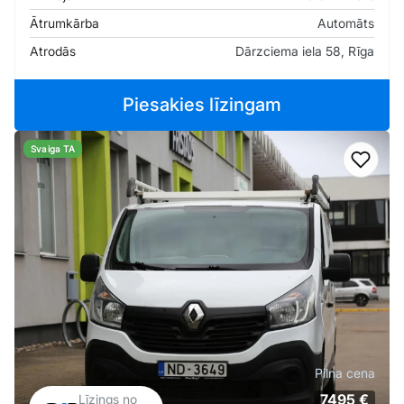
Ātrumkārba
Automāts
Atrodās
Dārzciema iela 58, Rīga
Piesakies līzingam
Svaiga TA
Pievi
Pilna cena
7495 €
Līzings no