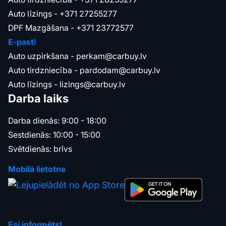
Auto līzings -
+371 27255277
DPF Mazgāšana -
+371 23772577
E-pasti
Auto uzpirkšana -
perkam@carbuy.lv
Auto tirdzniecība -
pardodam@carbuy.lv
Auto līzings -
lizings@carbuy.lv
Darba laiks
Darba dienās: 9:00 - 18:00
Sestdienās: 10:00 - 15:00
Svētdienās: brīvs
Mobilā lietotne
Esi informēts!