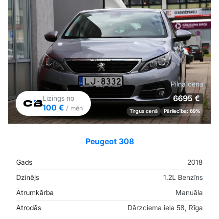
Pilna cena
6695 €
Līzings no
100 €
/ mēn
Tirgus cenā
Pārliecība: 69%
Peugeot 308
Gads
2018
Dzinējs
1.2L Benzīns
Ātrumkārba
Manuāla
Atrodās
Dārzciema iela 58, Rīga