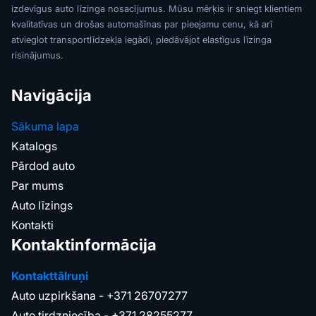
izdevīgus auto līzinga nosacījumus. Mūsu mērķis ir sniegt klientiem
kvalitatīvas un drošas automašīnas par pieejamu cenu, kā arī
atvieglot transportlīdzekļa iegādi, piedāvājot elastīgus līzinga
risinājumus.
Navigācija
Sākuma lapa
Katalogs
Pārdod auto
Par mums
Auto līzings
Kontakti
Kontaktinformācija
Kontakttālruņi
Auto uzpirkšana -
+371 26707277
Auto tirdzniecība -
+371 28255277