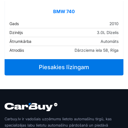
BMW 740
Gads
2010
Dzinējs
3.0L Dīzelis
Ātrumkārba
Automāts
Atrodās
Dārzciema iela 58, Rīga
Piesakies līzingam
Carbuy.lv ir vadošais uzņēmums lietoto automašīnu tirgū, kas
specializējas labu lietotu automašīnu pārdošanā un piedāvā