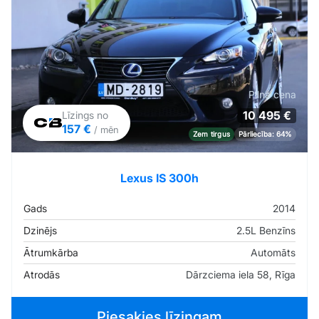
Pilna cena
10 495 €
Līzings no
157 €
/ mēn
Zem tirgus
Pārliecība: 64%
Lexus IS 300h
Gads
2014
Dzinējs
2.5L Benzīns
Ātrumkārba
Automāts
Atrodās
Dārzciema iela 58, Rīga
Piesakies līzingam