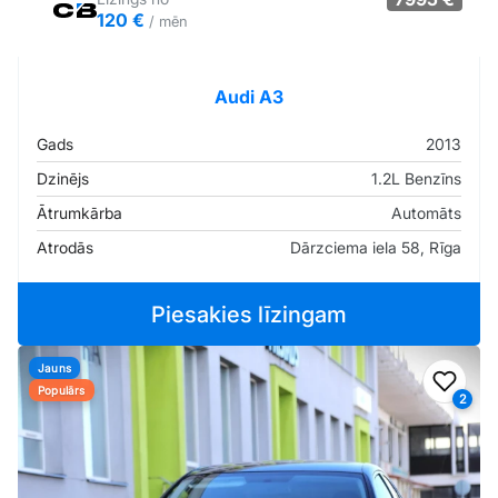
120 €
/ mēn
Tirgus cenā
Pārliecība: 75%
Audi A3
Gads
2013
Dzinējs
1.2L Benzīns
Ātrumkārba
Automāts
Atrodās
Dārzciema iela 58, Rīga
Piesakies līzingam
Jauns
Pievi
Populārs
2