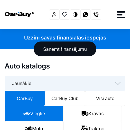
Uzzini savas finansiālās iespējas
Saņemt finansējumu
Auto katalogs
Jaunākie
CarBuy
CarBuy Club
Visi auto
Vieglie
Kravas
Moto
Traktori