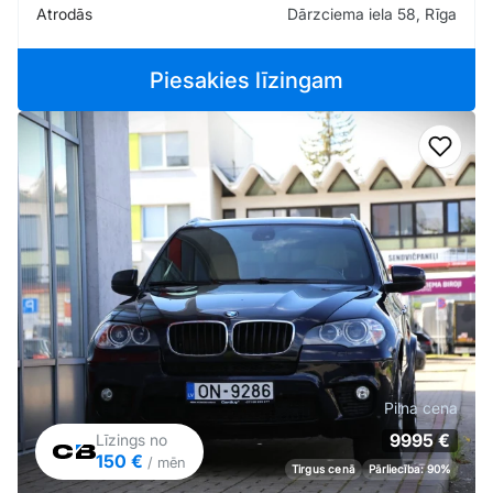
Atrodās
Dārzciema iela 58, Rīga
Piesakies līzingam
Pievi
Pilna cena
9995 €
Līzings no
150 €
/ mēn
Tirgus cenā
Pārliecība: 90%