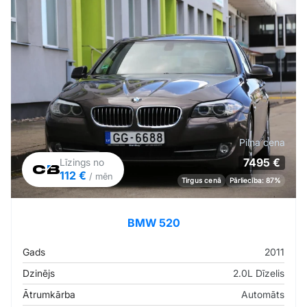
Pilna cena
7495 €
Līzings no
112 €
/ mēn
Tirgus cenā
Pārliecība: 87%
BMW 520
Gads
2011
Dzinējs
2.0L Dīzelis
Ātrumkārba
Automāts