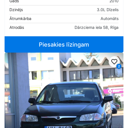
Gads
2010
Dzinējs
3.0L Dīzelis
Ātrumkārba
Automāts
Atrodās
Dārzciema iela 58, Rīga
Piesakies līzingam
Pievi
2