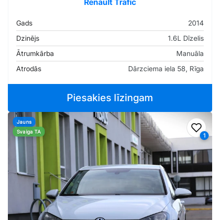
Renault Trafic
Gads
2014
Dzinējs
1.6L Dīzelis
Ātrumkārba
Manuāla
Atrodās
Dārzciema iela 58, Rīga
Piesakies līzingam
Jauns
Pievi
Svaiga TA
1