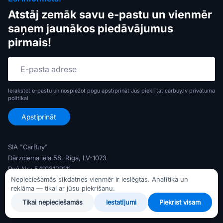
Atstāj zemāk savu e-pastu un vienmēr
saņem jaunākos piedāvājumus
pirmais!
Ierakstot e-pastu un nospiežot pogu apstiprināt Jūs piekrītat carbuy.lv
privātuma
politikai
SIA "CarBuy"
Dārzciema iela 58, Rīga, LV-1073
Reģ Nr.: 54103129111
Nepieciešamās sīkdatnes vienmēr ir ieslēgtas. Analītika un
PVN Nr.: LV54103129111
reklāma — tikai ar jūsu piekrišanu.
Banka: AS Swedbank
Tikai nepieciešamās
Iestatījumi
Piekrist visam
Konts: LV79HABA0551047372716