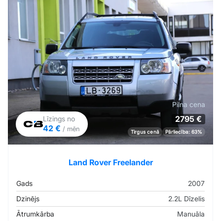
Pilna cena
2795 €
Līzings no
42 €
/ mēn
Tirgus cenā
Pārliecība: 63%
Land Rover Freelander
Gads
2007
Dzinējs
2.2L Dīzelis
Ātrumkārba
Manuāla