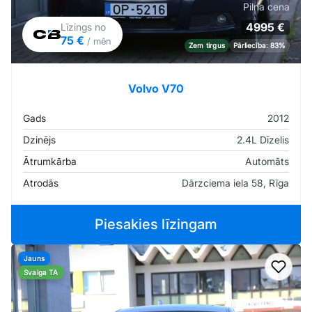
Pilna cena
4995 €
Līzings no
75 €
/ mēn
Zem tirgus
Pārliecība: 83%
Volvo V70
Gads
2012
Dzinējs
2.4L Dīzelis
Ātrumkārba
Automāts
Atrodās
Dārzciema iela 58, Rīga
Piesakies līzingam
Jauns
Pievi
Svaiga TA