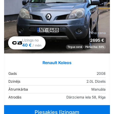
Pilna cena
2695 €
Līzings no
40 €
/ mēn
Tirgus cenā
Pārliecība: 64%
Renault Koleos
Gads
2008
Dzinējs
2.0L Dīzelis
Ātrumkārba
Manuāla
Atrodās
Dārzciema iela 58, Rīga
Piesakies līzingam