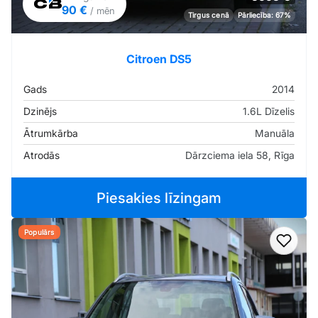
90 €
/ mēn
Tirgus cenā
Pārliecība: 67%
Citroen DS5
Gads
2014
Dzinējs
1.6L Dīzelis
Ātrumkārba
Manuāla
Atrodās
Dārzciema iela 58, Rīga
Piesakies līzingam
Populārs
Pievi