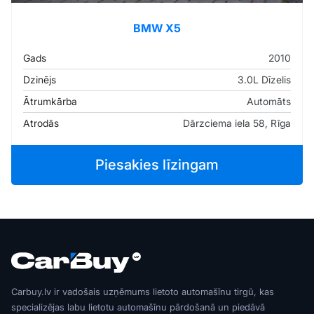
BMW X5
Gads
2010
Dzinējs
3.0L Dīzelis
Ātrumkārba
Automāts
Atrodās
Dārzciema iela 58, Rīga
Piesakies līzingam
Carbuy.lv ir vadošais uzņēmums lietoto automašīnu tirgū, kas
specializējas labu lietotu automašīnu pārdošanā un piedāvā