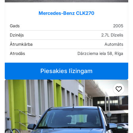
Mercedes-Benz CLK270
Gads
2005
Dzinējs
2.7L Dīzelis
Ātrumkārba
Automāts
Atrodās
Dārzciema iela 58, Rīga
Piesakies līzingam
Pievi