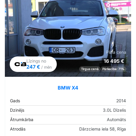
Pilna cena
16 495 €
Līzings no
247 €
/ mēn
Tirgus cenā
Pārliecība: 71%
BMW X4
Gads
2014
Dzinējs
3.0L Dīzelis
Ātrumkārba
Automāts
Atrodās
Dārzciema iela 58, Rīga