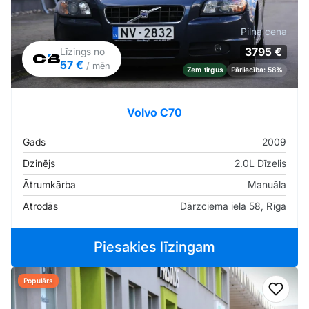
Pilna cena
3795 €
Līzings no
57 €
/ mēn
Zem tirgus
Pārliecība: 58%
Volvo C70
Gads
2009
Dzinējs
2.0L Dīzelis
Ātrumkārba
Manuāla
Atrodās
Dārzciema iela 58, Rīga
Piesakies līzingam
Populārs
Pievi