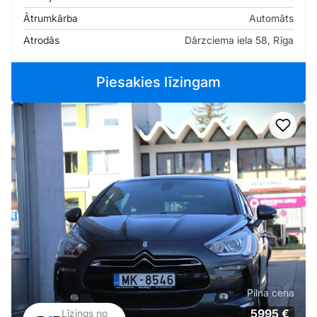
Ātrumkārba
Automāts
Atrodās
Dārzciema iela 58, Rīga
Piesakies līzingam
Pievi
Pilna cena
5995 €
Līzings no