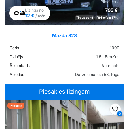
Pilna cena
795 €
Līzings no
12 €
/ mēn
Tirgus cenā
Pārliecība: 67%
Mazda 323
Gads
1999
Dzinējs
1.5L Benzīns
Ātrumkārba
Automāts
Atrodās
Dārzciema iela 58, Rīga
Piesakies līzingam
Populārs
Pievi
2