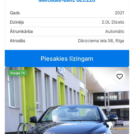
Mercedes-Benz GLC220
Gads
2021
Dzinējs
2.0L Dīzelis
Ātrumkārba
Automāts
Atrodās
Dārzciema iela 58, Rīga
Piesakies līzingam
Svaiga TA
Pievi