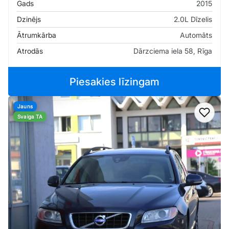
Gads
2015
Dzinējs
2.0L Dīzelis
Ātrumkārba
Automāts
Atrodās
Dārzciema iela 58, Rīga
Piesakies līzingam
Jauns
Pievi
Svaiga TA