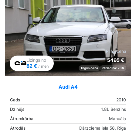
Pilna cena
5495 €
Līzings no
82 €
/ mēn
Tirgus cenā
Pārliecība: 70%
Audi A4
Gads
2010
Dzinējs
1.8L Benzīns
Ātrumkārba
Manuāla
Atrodās
Dārzciema iela 58, Rīga