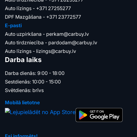
Auto līzings -
+371 27255277
DPF Mazgāšana -
+371 23772577
E-pasti
Auto uzpirkšana -
perkam@carbuy.lv
Auto tirdzniecība -
pardodam@carbuy.lv
Auto līzings -
lizings@carbuy.lv
Darba laiks
Darba dienās: 9:00 - 18:00
Sestdienās: 10:00 - 15:00
Svētdienās: brīvs
Mobilā lietotne
Esi informēts!