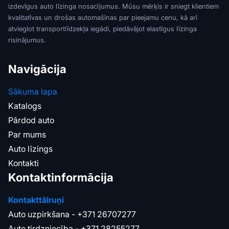
izdevīgus auto līzinga nosacījumus. Mūsu mērķis ir sniegt klientiem
kvalitatīvas un drošas automašīnas par pieejamu cenu, kā arī
atvieglot transportlīdzekļa iegādi, piedāvājot elastīgus līzinga
risinājumus.
Navigācija
Sākuma lapa
Katalogs
Pārdod auto
Par mums
Auto līzings
Kontakti
Kontaktinformācija
Kontakttālruņi
Auto uzpirkšana -
+371 26707277
Auto tirdzniecība -
+371 28255277