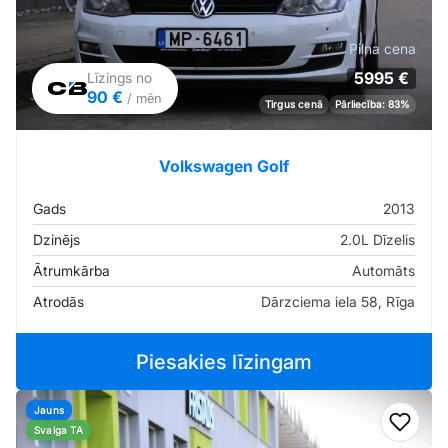
Pilna cena
5995 €
Līzings no
90 €
/ mēn
Tirgus cenā
Pārliecība: 83%
Volkswagen Golf
Gads
2013
Dzinējs
2.0L Dīzelis
Ātrumkārba
Automāts
Atrodās
Dārzciema iela 58, Rīga
Piesakies līzingam
Jauns
Pievi
Svaiga TA