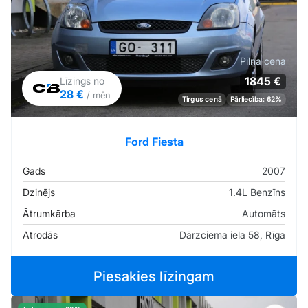
Pilna cena
1845 €
Līzings no
28 €
/ mēn
Tirgus cenā
Pārliecība: 62%
Ford Fiesta
Gads
2007
Dzinējs
1.4L Benzīns
Ātrumkārba
Automāts
Atrodās
Dārzciema iela 58, Rīga
Piesakies līzingam