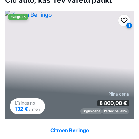
Citi auto, kas Tev varētu patikt
Svaiga TA
Pievi
1
Pilna cena
8 800,00 €
Līzings no
132 €
/ mēn
Tirgus cenā
Pārliecība: 49%
Citroen Berlingo