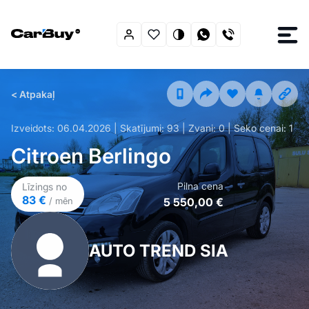
< Atpakaļ
Izveidots:
06.04.2026
| Skatījumi:
93
| Zvani:
0
| Seko cenai:
1
Citroen Berlingo
Pilna cena
Līzings no
83 €
5 550,00 €
/ mēn
AUTO TREND SIA