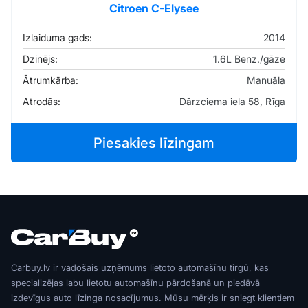
Citroen C-Elysee
Izlaiduma gads:
2014
Dzinējs:
1.6L Benz./gāze
Ātrumkārba:
Manuāla
Atrodās:
Dārzciema iela 58, Rīga
Piesakies līzingam
Carbuy.lv ir vadošais uzņēmums lietoto automašīnu tirgū, kas
specializējas labu lietotu automašīnu pārdošanā un piedāvā
izdevīgus auto līzinga nosacījumus. Mūsu mērķis ir sniegt klientiem