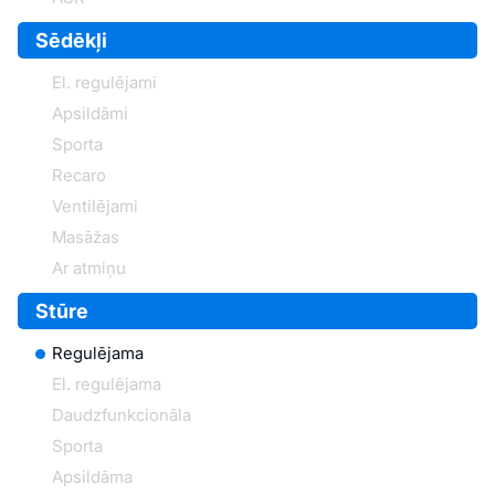
Sēdēkļi
El. regulējami
Apsildāmi
Sporta
Recaro
Ventilējami
Masāžas
Ar atmiņu
Stūre
Regulējama
El. regulējama
Daudzfunkcionāla
Sporta
Apsildāma