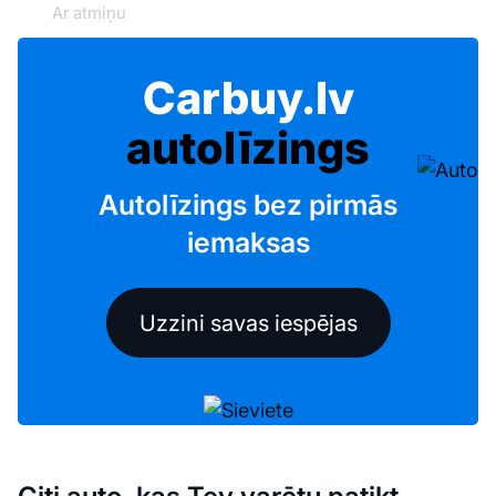
Ar atmiņu
Carbuy.lv
autolīzings
Autolīzings bez pirmās
iemaksas
Uzzini savas iespējas