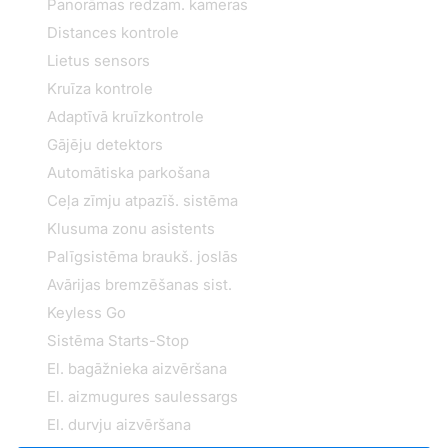
Panorāmas redzam. kameras
Distances kontrole
Lietus sensors
Kruīza kontrole
Adaptīvā kruīzkontrole
Gājēju detektors
Automātiska parkošana
Ceļa zīmju atpazīš. sistēma
Klusuma zonu asistents
Palīgsistēma braukš. joslās
Avārijas bremzēšanas sist.
Keyless Go
Sistēma Starts-Stop
El. bagāžnieka aizvēršana
El. aizmugures saulessargs
El. durvju aizvēršana