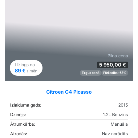
Pilna cena
5 950,00 €
Līzings no
89 €
/ mēn
Tirgus cenā
Pārliecība: 63%
Citroen C4 Picasso
Izlaiduma gads:
2015
Dzinējs:
1.2L Benzīns
Ātrumkārba:
Manuāla
Atrodās:
Nav norādīts