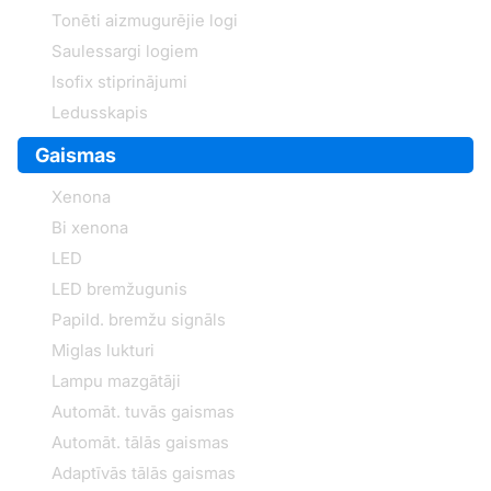
Tonēti aizmugurējie logi
Saulessargi logiem
Isofix stiprinājumi
Ledusskapis
Gaismas
Xenona
Bi xenona
LED
LED bremžugunis
Papild. bremžu signāls
Miglas lukturi
Lampu mazgātāji
Automāt. tuvās gaismas
Automāt. tālās gaismas
Adaptīvās tālās gaismas