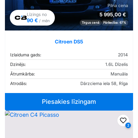
Pilna cena
5 995,00 €
Līzings no
90 €
/ mēn
Tirgus cenā
Pārliecība: 67%
Citroen DS5
Izlaiduma gads:
2014
Dzinējs:
1.6L Dīzelis
Ātrumkārba:
Manuāla
Atrodās:
Dārzciema iela 58, Rīga
Piesakies līzingam
Pievi
2