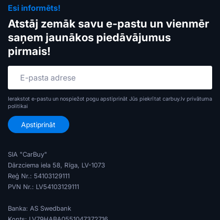
Esi informēts!
Atstāj zemāk savu e-pastu un vienmēr
saņem jaunākos piedāvājumus
pirmais!
Ierakstot e-pastu un nospiežot pogu apstiprināt Jūs piekrītat carbuy.lv
privātuma
politikai
SIA "CarBuy"
Dārzciema iela 58, Rīga, LV-1073
Reģ Nr.: 54103129111
PVN Nr.: LV54103129111
Banka: AS Swedbank
Konts: LV79HABA0551047372716