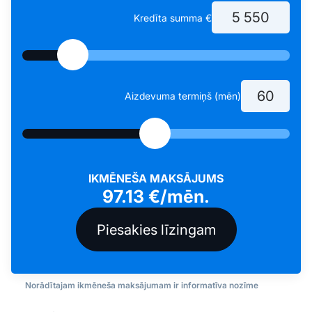
Kredīta summa €
Aizdevuma termiņš (mēn)
IKMĒNEŠA MAKSĀJUMS
97.13
€/mēn.
Norādītajam ikmēneša maksājumam ir informatīva nozīme