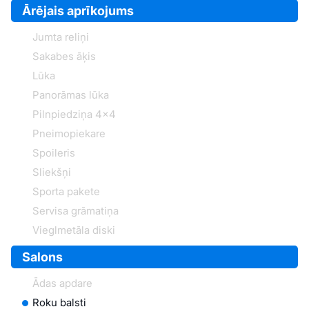
Ārējais aprīkojums
Jumta reliņi
Sakabes āķis
Lūka
Panorāmas lūka
Pilnpiedziņa 4x4
Pneimopiekare
Spoileris
Sliekšņi
Sporta pakete
Servisa grāmatiņa
Vieglmetāla diski
Salons
Ādas apdare
Roku balsti