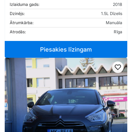
Izlaiduma gads:
2018
Dzinējs:
1.5L Dīzelis
Ātrumkārba:
Manuāla
Atrodās:
Rīga
Piesakies līzingam
Pievi