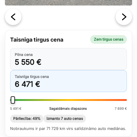
Taisnīga tirgus cena
Zem tirgus cenas
Pilna cena
5 550 €
Taisnīga tirgus cena
6 471 €
5 491 €
Sagaidāmais diapazons
7 899 €
Pārliecība: 49%
Izmanto 7 auto cenas
Nobraukums ir par 71 729 km virs salīdzināmo auto mediānas.