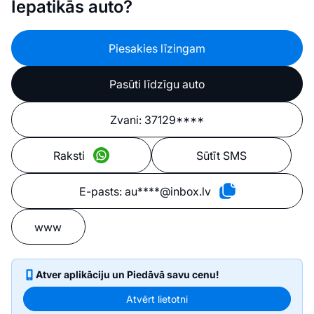
Iepatikās auto?
Piesakies līzingam
Pasūti līdzīgu auto
Zvani:
37129****
Raksti
Sūtīt SMS
E-pasts:
au****@inbox.lv
www
Atver aplikāciju un Piedāvā savu cenu!
Atvērt lietotni