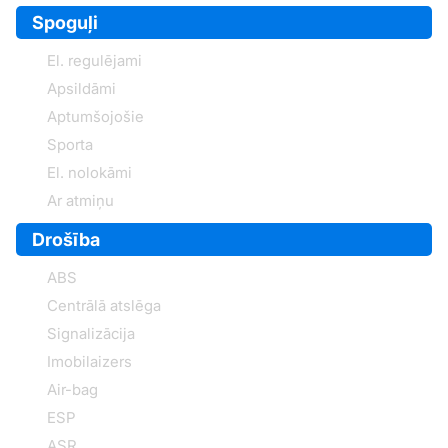
Spoguļi
El. regulējami
Apsildāmi
Aptumšojošie
Sporta
El. nolokāmi
Ar atmiņu
Drošība
ABS
Centrālā atslēga
Signalizācija
Imobilaizers
Air-bag
ESP
ASR