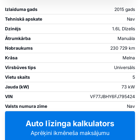
Izlaiduma gads
2015 gads
Tehniskā apskate
Nav
Dzinējs
1.6L Dīzelis
Ātrumkārba
Manuāla
Nobraukums
230 729 km
Krāsa
Melna
Virsbūves tips
Universāls
Vietu skaits
5
Jauda (kW)
73 kW
VIN
VF77JBHY6FJ795424
Valsts numura zīme
Nav
Auto līzinga kalkulators
Aprēķini ikmēneša maksājumu