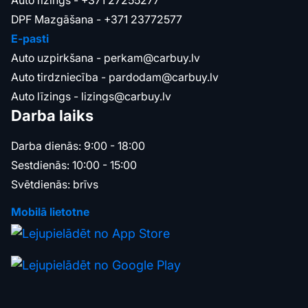
Auto līzings -
+371 27255277
DPF Mazgāšana -
+371 23772577
E-pasti
Auto uzpirkšana -
perkam@carbuy.lv
Auto tirdzniecība -
pardodam@carbuy.lv
Auto līzings -
lizings@carbuy.lv
Darba laiks
Darba dienās: 9:00 - 18:00
Sestdienās: 10:00 - 15:00
Svētdienās: brīvs
Mobilā lietotne