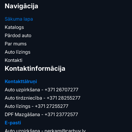
Navigācija
Sākuma lapa
Katalogs
Pārdod auto
Par mums
Auto līzings
Kontakti
Kontaktinformācija
Kontakttālruņi
Auto uzpirkšana -
+371 26707277
Auto tirdzniecība -
+371 28255277
Auto līzings -
+371 27255277
DPF Mazgāšana -
+371 23772577
E-pasti
Auto uzpirkšana -
perkam@carbuy.lv