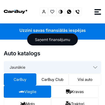
Uzzini savas finansiālās iespējas
Saņemt finansējumu
Auto katalogs
Jaunākie
CarBuy
CarBuy Club
Visi auto
Vieglie
Kravas
Moto
Traktori