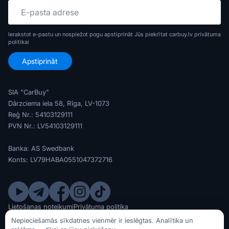
Ierakstot e-pastu un nospiežot pogu apstiprināt Jūs piekrītat carbuy.lv
privātuma
politikai
SIA "CarBuy"
Dārzciema iela 58, Rīga, LV-1073
Reģ Nr.: 54103129111
PVN Nr.: LV54103129111
Banka: AS Swedbank
Konts: LV79HABA0551047372716
Lietošanas noteikumi
Privātuma politika
© SIA CarBuy 2020 - 2026
Nepieciešamās sīkdatnes vienmēr ir ieslēgtas. Analītika un