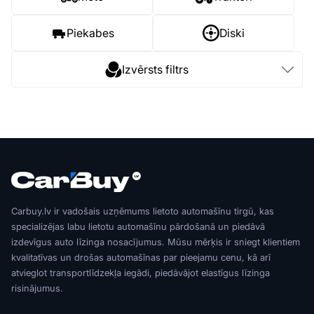
Piekabes
Diski
Izvērsts filtrs
Carbuy.lv ir vadošais uzņēmums lietoto automašīnu tirgū, kas
specializējas labu lietotu automašīnu pārdošanā un piedāvā
izdevīgus auto līzinga nosacījumus. Mūsu mērķis ir sniegt klientiem
kvalitatīvas un drošas automašīnas par pieejamu cenu, kā arī
atvieglot transportlīdzekļa iegādi, piedāvājot elastīgus līzinga
risinājumus.