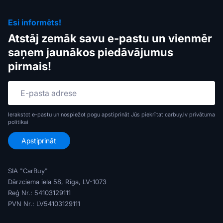
Esi informēts!
Atstāj zemāk savu e-pastu un vienmēr
saņem jaunākos piedāvājumus
pirmais!
Ierakstot e-pastu un nospiežot pogu apstiprināt Jūs piekrītat carbuy.lv
privātuma
politikai
SIA "CarBuy"
Dārzciema iela 58, Rīga, LV-1073
Reģ Nr.: 54103129111
PVN Nr.: LV54103129111