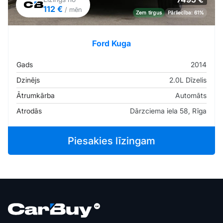
112 €
/ mēn
Zem tirgus
Pārliecība: 61%
Ford Kuga
Gads
2014
Dzinējs
2.0L Dīzelis
Ātrumkārba
Automāts
Atrodās
Dārzciema iela 58, Rīga
Piesakies līzingam