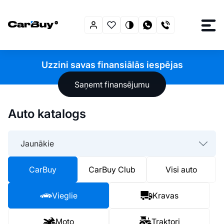
Uzzini savas finansiālās iespējas
Saņemt finansējumu
Auto katalogs
Jaunākie
CarBuy
CarBuy Club
Visi auto
Vieglie
Kravas
Moto
Traktori