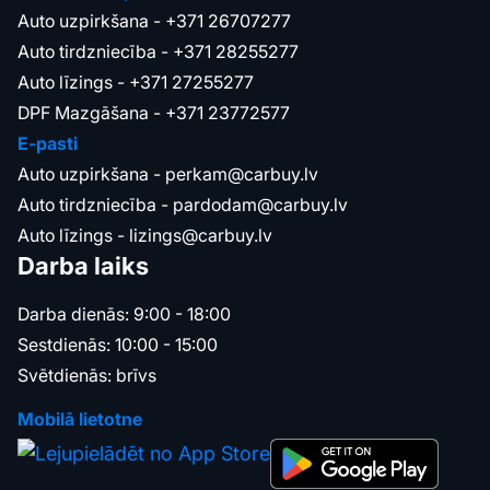
Auto uzpirkšana -
+371 26707277
Auto tirdzniecība -
+371 28255277
Auto līzings -
+371 27255277
DPF Mazgāšana -
+371 23772577
E-pasti
Auto uzpirkšana -
perkam@carbuy.lv
Auto tirdzniecība -
pardodam@carbuy.lv
Auto līzings -
lizings@carbuy.lv
Darba laiks
Darba dienās: 9:00 - 18:00
Sestdienās: 10:00 - 15:00
Svētdienās: brīvs
Mobilā lietotne