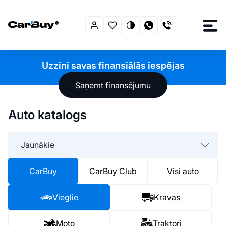
Uzzini savas finansiālās iespējas
Saņemt finansējumu
Auto katalogs
Jaunākie
CarBuy
CarBuy Club
Visi auto
Vieglie
Kravas
Moto
Traktori