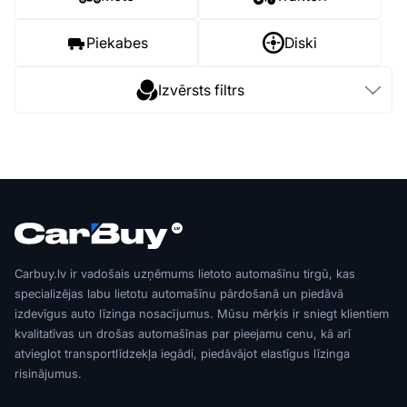
Piekabes
Diski
Izvērsts filtrs
Carbuy.lv ir vadošais uzņēmums lietoto automašīnu tirgū, kas
specializējas labu lietotu automašīnu pārdošanā un piedāvā
izdevīgus auto līzinga nosacījumus. Mūsu mērķis ir sniegt klientiem
kvalitatīvas un drošas automašīnas par pieejamu cenu, kā arī
atvieglot transportlīdzekļa iegādi, piedāvājot elastīgus līzinga
risinājumus.