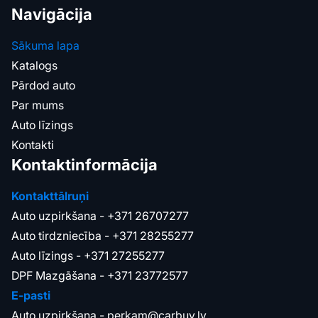
Navigācija
Sākuma lapa
Katalogs
Pārdod auto
Par mums
Auto līzings
Kontakti
Kontaktinformācija
Kontakttālruņi
Auto uzpirkšana -
+371 26707277
Auto tirdzniecība -
+371 28255277
Auto līzings -
+371 27255277
DPF Mazgāšana -
+371 23772577
E-pasti
Auto uzpirkšana -
perkam@carbuy.lv