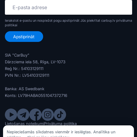
Ierakstot e-pastu un nospiežot pogu apstiprināt Jūs piekrītat carbuy.lv
privātuma
politikai
SIA "CarBuy"
Dārzciema iela 58, Rīga, LV-1073
Reģ Nr.: 54103129111
PVN Nr.: LV54103129111
Banka: AS Swedbank
Konts: LV79HABA0551047372716
Lietošanas noteikumi
Privātuma politika
© SIA CarBuy 2020 - 2026
Nepieciešamās sīkdatnes vienmēr ir ieslēgtas. Analītika un