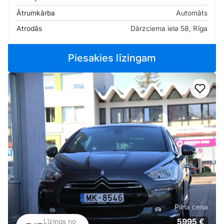
Ātrumkārba
Automāts
Atrodās
Dārzciema iela 58, Rīga
Piesakies līzingam
Pievi
Pilna cena
5995 €
Līzings no