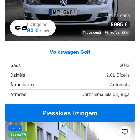
Pilna cena
5995 €
Līzings no
90 €
/ mēn
Tirgus cenā
Pārliecība: 83%
Volkswagen Golf
Gads
2013
Dzinējs
2.0L Dīzelis
Ātrumkārba
Automāts
Atrodās
Dārzciema iela 58, Rīga
Piesakies līzingam
Jauns
Pievi
Svaiga TA