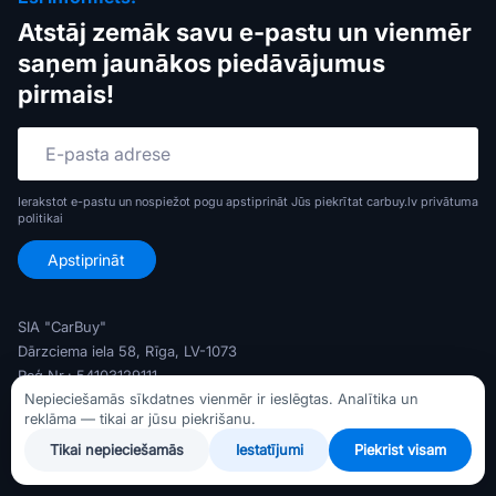
Atstāj zemāk savu e-pastu un vienmēr
saņem jaunākos piedāvājumus
pirmais!
Ierakstot e-pastu un nospiežot pogu apstiprināt Jūs piekrītat carbuy.lv
privātuma
politikai
SIA "CarBuy"
Dārzciema iela 58, Rīga, LV-1073
Reģ Nr.: 54103129111
Nepieciešamās sīkdatnes vienmēr ir ieslēgtas. Analītika un
PVN Nr.: LV54103129111
reklāma — tikai ar jūsu piekrišanu.
Banka: AS Swedbank
Tikai nepieciešamās
Iestatījumi
Piekrist visam
Konts: LV79HABA0551047372716