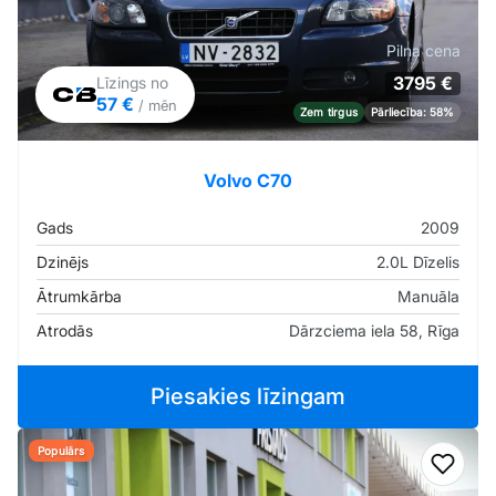
Pilna cena
3795 €
Līzings no
57 €
/ mēn
Zem tirgus
Pārliecība: 58%
Volvo C70
Gads
2009
Dzinējs
2.0L Dīzelis
Ātrumkārba
Manuāla
Atrodās
Dārzciema iela 58, Rīga
Piesakies līzingam
Populārs
Pievi