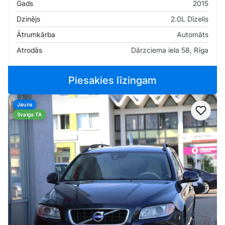
Gads
2015
Dzinējs
2.0L Dīzelis
Ātrumkārba
Automāts
Atrodās
Dārzciema iela 58, Rīga
Piesakies līzingam
Jauns
Pievi
Svaiga TA