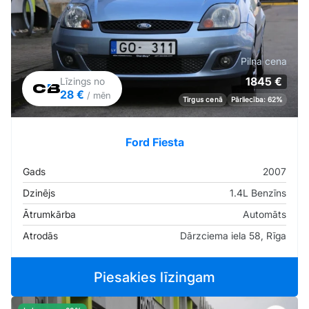
Pilna cena
1845 €
Līzings no
28 €
/ mēn
Tirgus cenā
Pārliecība: 62%
Ford Fiesta
Gads
2007
Dzinējs
1.4L Benzīns
Ātrumkārba
Automāts
Atrodās
Dārzciema iela 58, Rīga
Piesakies līzingam