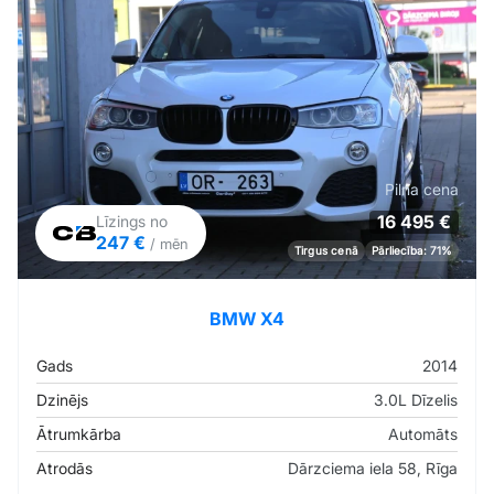
Pilna cena
16 495 €
Līzings no
247 €
/ mēn
Tirgus cenā
Pārliecība: 71%
BMW X4
Gads
2014
Dzinējs
3.0L Dīzelis
Ātrumkārba
Automāts
Atrodās
Dārzciema iela 58, Rīga