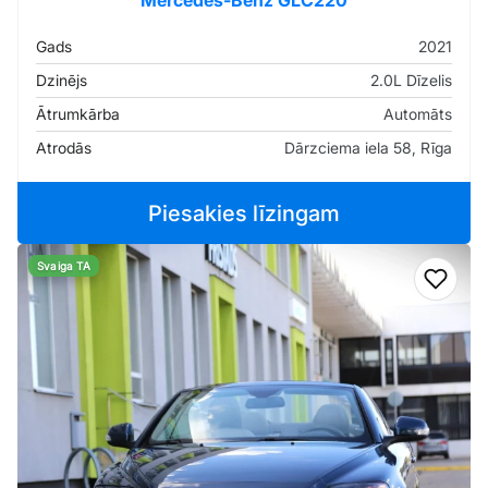
Mercedes-Benz GLC220
Gads
2021
Dzinējs
2.0L Dīzelis
Ātrumkārba
Automāts
Atrodās
Dārzciema iela 58, Rīga
Piesakies līzingam
Svaiga TA
Pievi