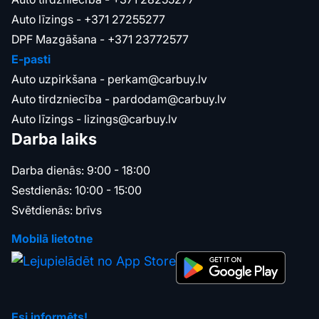
Auto līzings -
+371 27255277
DPF Mazgāšana -
+371 23772577
E-pasti
Auto uzpirkšana -
perkam@carbuy.lv
Auto tirdzniecība -
pardodam@carbuy.lv
Auto līzings -
lizings@carbuy.lv
Darba laiks
Darba dienās: 9:00 - 18:00
Sestdienās: 10:00 - 15:00
Svētdienās: brīvs
Mobilā lietotne
Esi informēts!