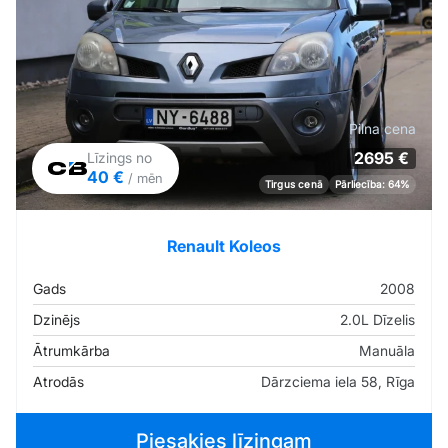
Pilna cena
2695 €
Līzings no
40 €
/ mēn
Tirgus cenā
Pārliecība: 64%
Renault Koleos
Gads
2008
Dzinējs
2.0L Dīzelis
Ātrumkārba
Manuāla
Atrodās
Dārzciema iela 58, Rīga
Piesakies līzingam