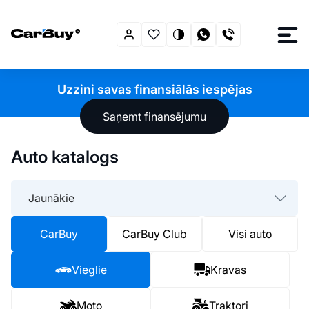
Uzzini savas finansiālās iespējas
Saņemt finansējumu
Auto katalogs
Jaunākie
CarBuy
CarBuy Club
Visi auto
Vieglie
Kravas
Moto
Traktori