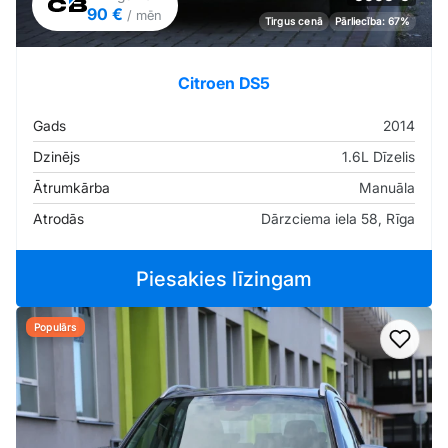
90 €
/ mēn
Tirgus cenā
Pārliecība: 67%
Citroen DS5
Gads
2014
Dzinējs
1.6L Dīzelis
Ātrumkārba
Manuāla
Atrodās
Dārzciema iela 58, Rīga
Piesakies līzingam
Populārs
Pievi