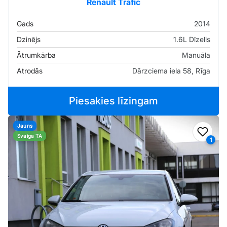
Renault Trafic
Gads
2014
Dzinējs
1.6L Dīzelis
Ātrumkārba
Manuāla
Atrodās
Dārzciema iela 58, Rīga
Piesakies līzingam
Jauns
Pievi
Svaiga TA
1