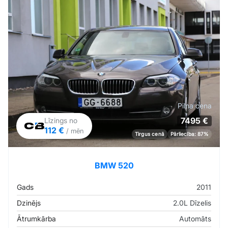
Pilna cena
7495 €
Līzings no
112 €
/ mēn
Tirgus cenā
Pārliecība: 87%
BMW 520
Gads
2011
Dzinējs
2.0L Dīzelis
Ātrumkārba
Automāts