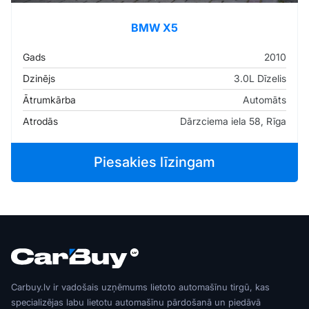
BMW X5
Gads
2010
Dzinējs
3.0L Dīzelis
Ātrumkārba
Automāts
Atrodās
Dārzciema iela 58, Rīga
Piesakies līzingam
Carbuy.lv ir vadošais uzņēmums lietoto automašīnu tirgū, kas
specializējas labu lietotu automašīnu pārdošanā un piedāvā