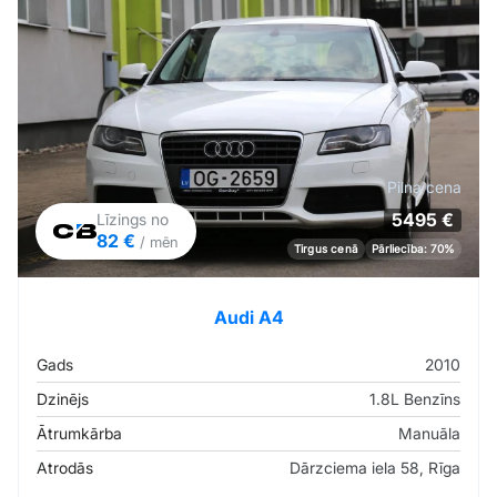
Pilna cena
5495 €
Līzings no
82 €
/ mēn
Tirgus cenā
Pārliecība: 70%
Audi A4
Gads
2010
Dzinējs
1.8L Benzīns
Ātrumkārba
Manuāla
Atrodās
Dārzciema iela 58, Rīga