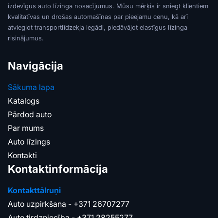
izdevīgus auto līzinga nosacījumus. Mūsu mērķis ir sniegt klientiem
kvalitatīvas un drošas automašīnas par pieejamu cenu, kā arī
atvieglot transportlīdzekļa iegādi, piedāvājot elastīgus līzinga
risinājumus.
Navigācija
Sākuma lapa
Katalogs
Pārdod auto
Par mums
Auto līzings
Kontakti
Kontaktinformācija
Kontakttālruņi
Auto uzpirkšana -
+371 26707277
Auto tirdzniecība -
+371 28255277