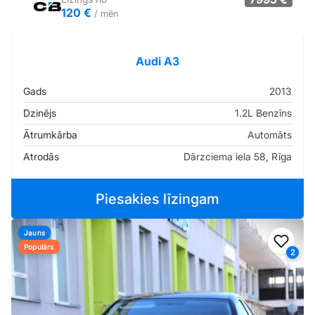
120 €
/ mēn
Tirgus cenā
Pārliecība: 75%
Audi A3
Gads
2013
Dzinējs
1.2L Benzīns
Ātrumkārba
Automāts
Atrodās
Dārzciema iela 58, Rīga
Piesakies līzingam
Jauns
Pievi
Populārs
2