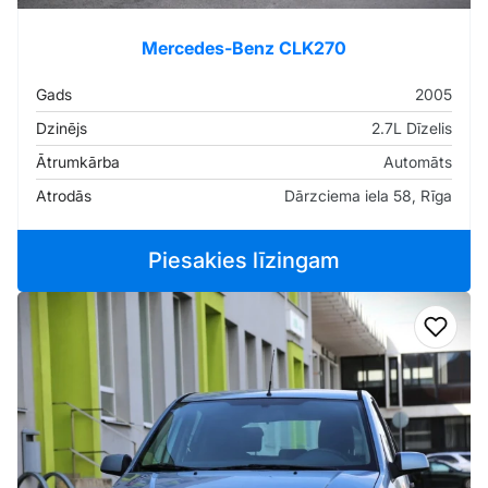
Mercedes-Benz CLK270
Gads
2005
Dzinējs
2.7L Dīzelis
Ātrumkārba
Automāts
Atrodās
Dārzciema iela 58, Rīga
Piesakies līzingam
Pievi