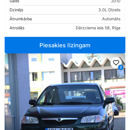
Gads
2010
Dzinējs
3.0L Dīzelis
Ātrumkārba
Automāts
Atrodās
Dārzciema iela 58, Rīga
Piesakies līzingam
Pievi
2