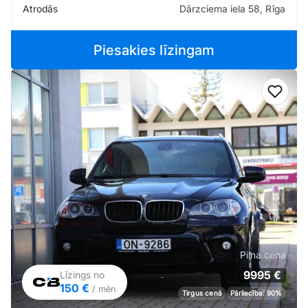
Atrodās
Dārzciema iela 58, Rīga
Piesakies līzingam
Pievi
Pilna cena
9995 €
Līzings no
150 €
/ mēn
Tirgus cenā
Pārliecība: 90%