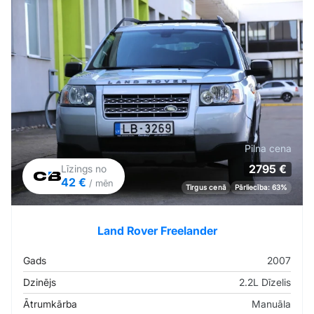
Pilna cena
2795 €
Līzings no
42 €
/ mēn
Tirgus cenā
Pārliecība: 63%
Land Rover Freelander
Gads
2007
Dzinējs
2.2L Dīzelis
Ātrumkārba
Manuāla