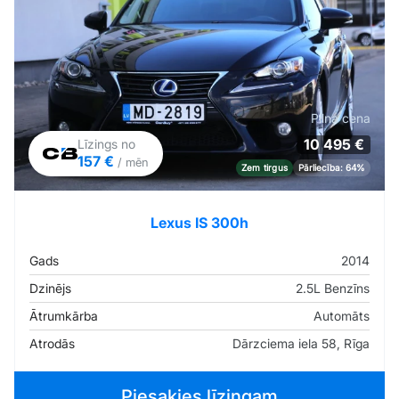
Pilna cena
10 495 €
Līzings no
157 €
/ mēn
Zem tirgus
Pārliecība: 64%
Lexus IS 300h
Gads
2014
Dzinējs
2.5L Benzīns
Ātrumkārba
Automāts
Atrodās
Dārzciema iela 58, Rīga
Piesakies līzingam