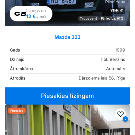
Pilna cena
795 €
Līzings no
12 €
/ mēn
Tirgus cenā
Pārliecība: 67%
Mazda 323
Gads
1999
Dzinējs
1.5L Benzīns
Ātrumkārba
Automāts
Atrodās
Dārzciema iela 58, Rīga
Piesakies līzingam
Populārs
Pievi
2