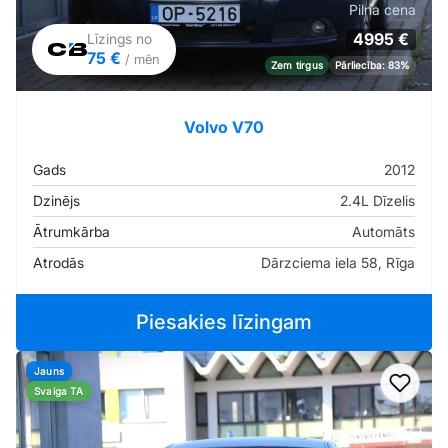
Pilna cena
4995 €
Līzings no
75 €
/ mēn
Zem tirgus
Pārliecība: 83%
Volvo V70
Gads
2012
Dzinējs
2.4L Dīzelis
Ātrumkārba
Automāts
Atrodās
Dārzciema iela 58, Rīga
Piesakies līzingam
Jauns
Pievi
Svaiga TA