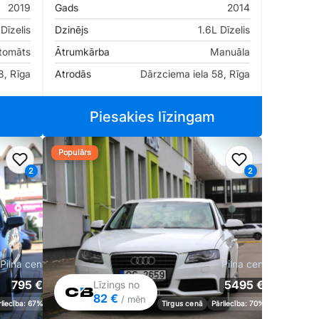
2019
Gads
2014
 Dīzelis
Dzinējs
1.6L Dīzelis
tomāts
Ātrumkārba
Manuāla
8, Rīga
Atrodās
Dārzciema iela 58, Rīga
Piesakies līzingam
Populārs
Pievienot favorītiem
Pievienot fav
2
2
Pilna cena
Pilna cena
795 €
5495 €
Līzings no
82 €
/ mēn
rliecība: 67%
Tirgus cenā
Pārliecība: 70%