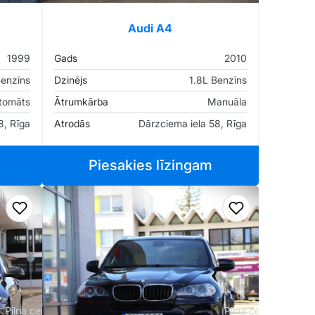
Audi A4
1999
Gads
2010
Benzīns
Dzinējs
1.8L Benzīns
tomāts
Ātrumkārba
Manuāla
8, Rīga
Atrodās
Dārzciema iela 58, Rīga
Piesakies līzingam
Pievienot favorītiem
Pievienot fav
Pilna cena
Pilna cena