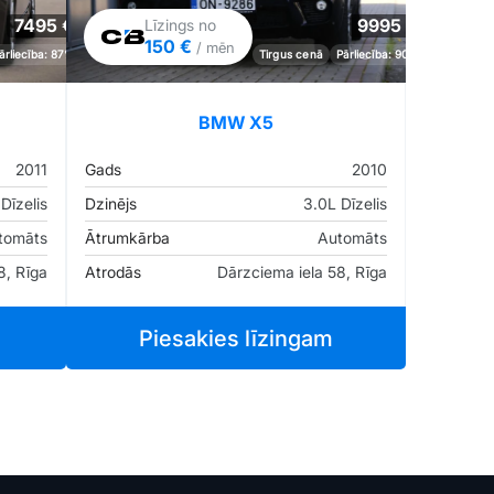
7495 €
9995 €
Līzings no
150 €
/ mēn
ārliecība: 87%
Tirgus cenā
Pārliecība: 90%
BMW X5
2011
Gads
2010
Dīzelis
Dzinējs
3.0L Dīzelis
tomāts
Ātrumkārba
Automāts
8, Rīga
Atrodās
Dārzciema iela 58, Rīga
Piesakies līzingam