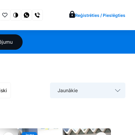
Reģistrēties / Pieslēgties
sējumu
iski
Jaunākie