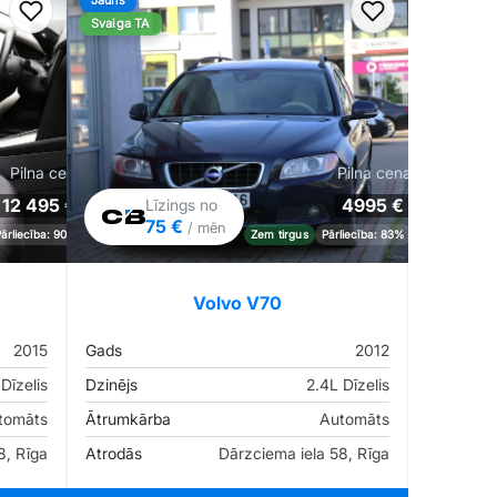
Jauns
Pievienot favorītiem
Pievienot fav
Svaiga TA
Pilna cena
Pilna cena
12 495 €
4995 €
Līzings no
75 €
/ mēn
Pārliecība: 90%
Zem tirgus
Pārliecība: 83%
Volvo V70
2015
Gads
2012
Dīzelis
Dzinējs
2.4L Dīzelis
tomāts
Ātrumkārba
Automāts
8, Rīga
Atrodās
Dārzciema iela 58, Rīga