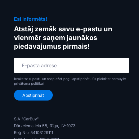
Esi informēts!
Atstāj zemāk savu e-pastu un
vienmēr saņem jaunākos
piedāvājumus pirmais!
Ierakstot e-pastu un nospiežot pogu apstiprināt Jūs piekrītat carbuy.lv
privātuma politikai
SIA "CarBuy"
Dārzciema iela 58, Rīga, LV-1073
Reģ Nr.: 54103129111