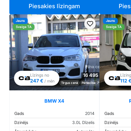
Piesakies līzingam
Pies
Jauns
Jauns
Pievienot favorīt
Svaiga TA
Svaiga TA
Pilna cena
16 495 €
Līzings no
Līzin
247 €
112 
/ mēn
Tirgus cenā
Pārliecība: 71%
BMW X4
Gads
2014
Gads
Dzinējs
3.0L Dīzelis
Dzinējs