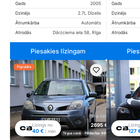
Gads
2005
Gads
Dzinējs
2.7L Dīzelis
Dzinējs
Ātrumkārba
Automāts
Ātrumkārba
Atrodās
Dārzciema iela 58, Rīga
Atrodās
Piesakies līzingam
Pies
Populārs
Pievienot favorīt
Pilna cena
2695 €
Līzings no
Līzin
40 €
127 
/ mēn
Tirgus cenā
Pārliecība: 64%