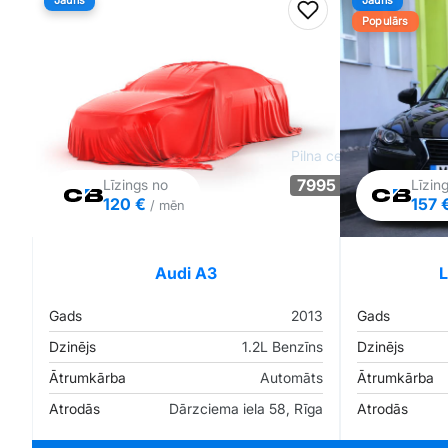
Jauns
Jauns
Pievienot favorīt
Populārs
Pilna cena
7995 €
Līzings no
Līzin
120 €
157 
/ mēn
Tirgus cenā
Pārliecība: 75%
Audi A3
L
Gads
2013
Gads
Dzinējs
1.2L Benzīns
Dzinējs
Ātrumkārba
Automāts
Ātrumkārba
Atrodās
Dārzciema iela 58, Rīga
Atrodās