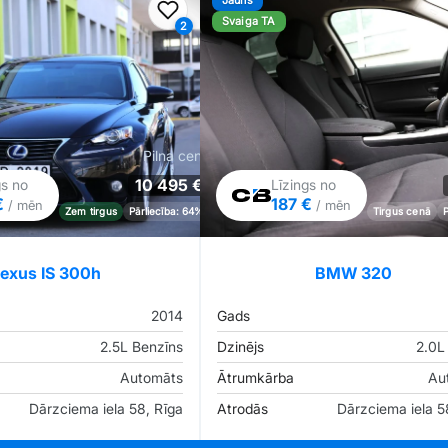
Jauns
iem
Pievienot favorītiem
Svaiga TA
2
Pilna cena
10 495 €
gs no
Līzings no
€
187 €
/ mēn
/ mēn
Zem tirgus
Pārliecība: 64%
Tirgus cenā
exus IS 300h
BMW 320
2014
Gads
2.5L Benzīns
Dzinējs
2.0L 
Automāts
Ātrumkārba
Au
Dārzciema iela 58, Rīga
Atrodās
Dārzciema iela 5