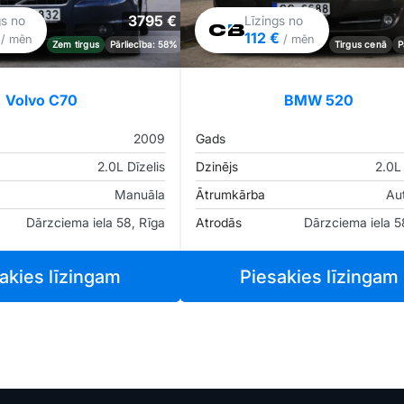
3795 €
gs no
Līzings no
€
112 €
/ mēn
/ mēn
Zem tirgus
Pārliecība: 58%
Tirgus cenā
P
Volvo C70
BMW 520
2009
Gads
2.0L Dīzelis
Dzinējs
2.0L 
Manuāla
Ātrumkārba
Au
Dārzciema iela 58, Rīga
Atrodās
Dārzciema iela 5
akies līzingam
Piesakies līzingam