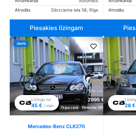
Ātrumkārba
Automāts
Ātrumkārba
Atrodās
Dārzciema iela 58, Rīga
Atrodās
Piesakies līzingam
Pies
Jauns
Pievienot favorīt
Pilna cena
2995 €
Līzings no
Līzin
45 €
28 
/ mēn
Tirgus cenā
Pārliecība: 56%
Mercedes-Benz CLK270