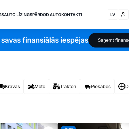
GS
AUTO LĪZINGS
PĀRDOD AUTO
KONTAKTI
LV
 savas finansiālās iespējas
Saņemt finan
Kravas
Moto
Traktori
Piekabes
D