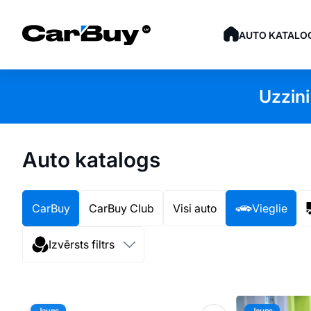
AUTO KATALO
Uzzini
Auto katalogs
CarBuy
CarBuy Club
Visi auto
Vieglie
Izvērsts filtrs