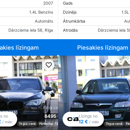
2007
Gads
1.4L Benzīns
Dzinējs
1.5L
Automāts
Ātrumkārba
Au
Dārzciema iela 58, Rīga
Atrodās
Dārzciema iela 5
akies līzingam
Piesakies līzingam
iem
Pievienot favorītiem
Pilna cena
8495 €
gs no
Līzings no
€
12 €
/ mēn
/ mēn
Tirgus cenā
Pārliecība: 72%
Tirgus cenā
Pā