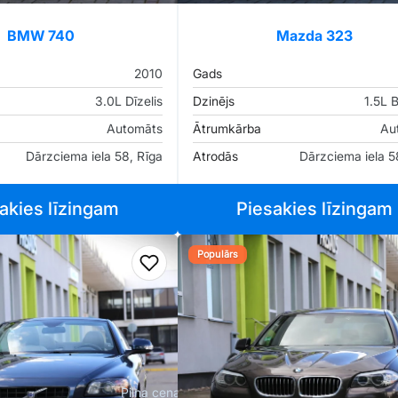
BMW 740
Mazda 323
2010
Gads
3.0L Dīzelis
Dzinējs
1.5L 
Automāts
Ātrumkārba
Au
Dārzciema iela 58, Rīga
Atrodās
Dārzciema iela 5
akies līzingam
Piesakies līzingam
Populārs
iem
Pievienot favorītiem
Pilna cena