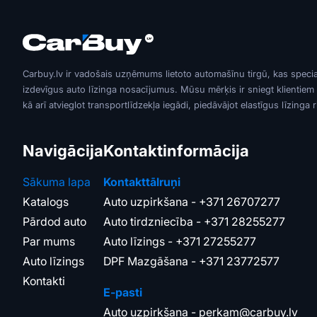
Carbuy.lv ir vadošais uzņēmums lietoto automašīnu tirgū, kas speci
izdevīgus auto līzinga nosacījumus. Mūsu mērķis ir sniegt klientiem
kā arī atvieglot transportlīdzekļa iegādi, piedāvājot elastīgus līzinga 
Navigācija
Kontaktinformācija
Sākuma lapa
Kontakttālruņi
Katalogs
Auto uzpirkšana -
+371 26707277
Pārdod auto
Auto tirdzniecība -
+371 28255277
Par mums
Auto līzings -
+371 27255277
Auto līzings
DPF Mazgāšana -
+371 23772577
Kontakti
E-pasti
Auto uzpirkšana -
perkam@carbuy.lv