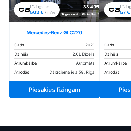
33 495 €
Līzings no
Līzin
502 €
57 
/ mēn
Tirgus cenā
Pārliecība: 55%
Mercedes-Benz GLC220
Gads
2021
Gads
Dzinējs
2.0L Dīzelis
Dzinējs
Ātrumkārba
Automāts
Ātrumkārba
Atrodās
Dārzciema iela 58, Rīga
Atrodās
Piesakies līzingam
Pies