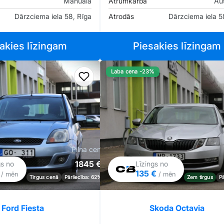
Manuāla
Ātrumkārba
Au
Dārzciema iela 58, Rīga
Atrodās
Dārzciema iela 5
akies līzingam
Piesakies līzingam
Laba cena -23%
iem
Pievienot favorītiem
Pilna cena
1845 €
gs no
Līzings no
€
135 €
/ mēn
/ mēn
Tirgus cenā
Pārliecība: 62%
Zem tirgus
Pā
Ford Fiesta
Skoda Octavia