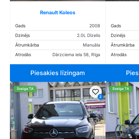
Renault Koleos
Gads
2008
Gads
Dzinējs
2.0L Dīzelis
Dzinējs
Ātrumkārba
Manuāla
Ātrumkārba
Atrodās
Dārzciema iela 58, Rīga
Atrodās
Piesakies līzingam
Pies
Svaiga TA
Svaiga TA
Pievienot favorīt
2
Pilna cena