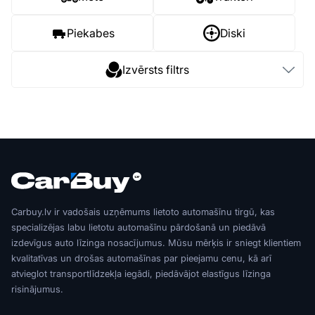
Piekabes
Diski
Izvērsts filtrs
Carbuy.lv ir vadošais uzņēmums lietoto automašīnu tirgū, kas
specializējas labu lietotu automašīnu pārdošanā un piedāvā
izdevīgus auto līzinga nosacījumus. Mūsu mērķis ir sniegt klientiem
kvalitatīvas un drošas automašīnas par pieejamu cenu, kā arī
atvieglot transportlīdzekļa iegādi, piedāvājot elastīgus līzinga
risinājumus.