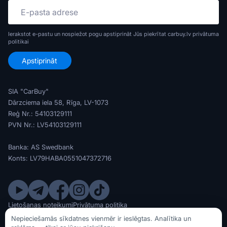
Ierakstot e-pastu un nospiežot pogu apstiprināt Jūs piekrītat carbuy.lv
privātuma
politikai
SIA "CarBuy"
Dārzciema iela 58, Rīga, LV-1073
Reģ Nr.: 54103129111
PVN Nr.: LV54103129111
Banka: AS Swedbank
Konts: LV79HABA0551047372716
Lietošanas noteikumi
Privātuma politika
© SIA CarBuy 2020 - 2026
Nepieciešamās sīkdatnes vienmēr ir ieslēgtas. Analītika un