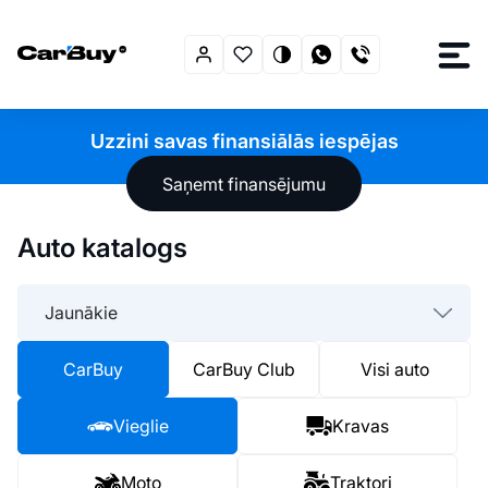
Uzzini savas finansiālās iespējas
Saņemt finansējumu
Auto katalogs
Jaunākie
CarBuy
CarBuy Club
Visi auto
Vieglie
Kravas
Moto
Traktori