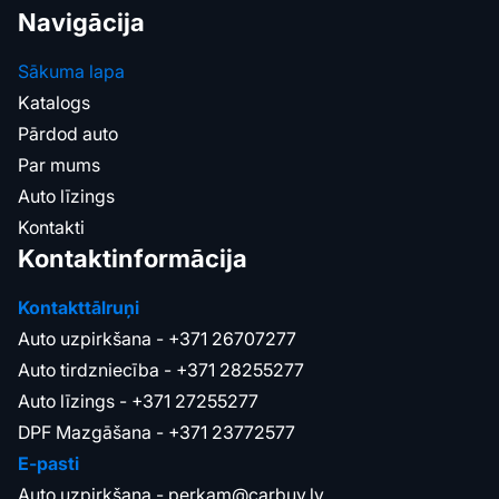
Navigācija
Sākuma lapa
Katalogs
Pārdod auto
Par mums
Auto līzings
Kontakti
Kontaktinformācija
Kontakttālruņi
Auto uzpirkšana -
+371 26707277
Auto tirdzniecība -
+371 28255277
Auto līzings -
+371 27255277
DPF Mazgāšana -
+371 23772577
E-pasti
Auto uzpirkšana -
perkam@carbuy.lv