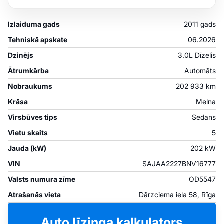
Izlaiduma gads
2011 gads
Tehniskā apskate
06.2026
Dzinējs
3.0L Dīzelis
Ātrumkārba
Automāts
Nobraukums
202 933 km
Krāsa
Melna
Virsbūves tips
Sedans
Vietu skaits
5
Jauda (kW)
202 kW
VIN
SAJAA2227BNV16777
Valsts numura zīme
OD5547
Atrašanās vieta
Dārzciema iela 58, Rīga
Auto līzinga kalkulators