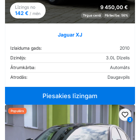
9 450,00 €
Līzings no
142 €
/ mēn
Tirgus cenā
Pārliecība: 56%
Jaguar XJ
Izlaiduma gads:
2010
Dzinējs:
3.0L Dīzelis
Ātrumkārba:
Automāts
Atrodās:
Daugavpils
Piesakies līzingam
Populārs
Pievi
2