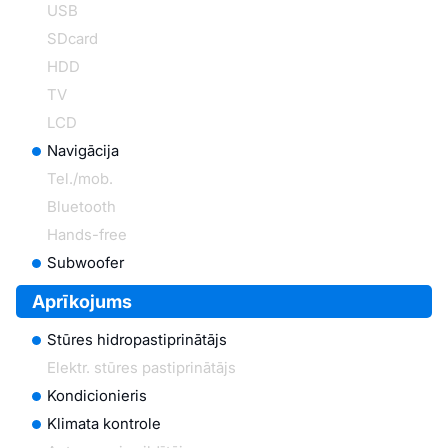
USB
SDcard
HDD
TV
LCD
Navigācija
Tel./mob.
Bluetooth
Hands-free
Subwoofer
Aprīkojums
Stūres hidropastiprinātājs
Elektr. stūres pastiprinātājs
Kondicionieris
Klimata kontrole