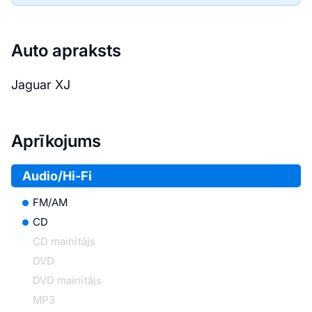
Auto apraksts
Jaguar XJ
Aprīkojums
Audio/Hi-Fi
FM/AM
CD
CD mainītājs
DVD
DVD mainītājs
MP3