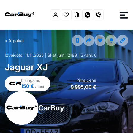
< Atpakaļ
Izveidots:
11.11.2025
| Skatījumi:
2188
| Zvani:
0
Jaguar XJ
Pilna cena
Līzings no
150 €
9 995,00 €
/ mēn
CarBuy