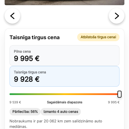
Taisnīga tirgus cena
Atbilstoša tirgus cenai
Pilna cena
9 995 €
Taisnīga tirgus cena
9 928 €
9 539 €
Sagaidāmais diapazons
9 995 €
Pārliecība: 56%
Izmanto 4 auto cenas
Nobraukums ir par 20 062 km zem salīdzināmo auto
mediānas.