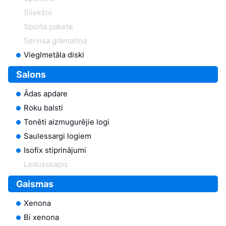
Sliekšņi
Sporta pakete
Servisa grāmatiņa
Vieglmetāla diski
Salons
Ādas apdare
Roku balsti
Tonēti aizmugurējie logi
Saulessargi logiem
Isofix stiprinājumi
Ledusskapis
Gaismas
Xenona
Bi xenona