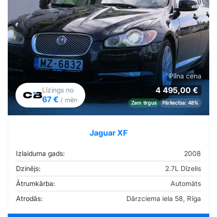
Pilna cena
4 495,00 €
Līzings no
67 €
/ mēn
Zem tirgus
Pārliecība: 48%
Jaguar XF
Izlaiduma gads:
2008
Dzinējs:
2.7L Dīzelis
Ātrumkārba:
Automāts
Atrodās:
Dārzciema iela 58, Rīga