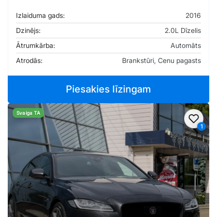
Izlaiduma gads:
2016
Dzinējs:
2.0L Dīzelis
Ātrumkārba:
Automāts
Atrodās:
Brankstūri, Cenu pagasts
Piesakies līzingam
Svaiga TA
Pievi
1