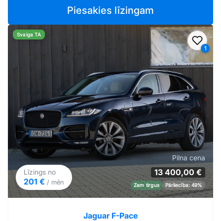
Piesakies līzingam
Svaiga TA
Pievi
1
Pilna cena
13 400,00 €
Līzings no
201 €
/ mēn
Zem tirgus
Pārliecība: 49%
Jaguar F-Pace