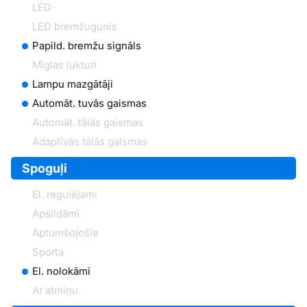
LED
LED bremžugunis
Papild. bremžu signāls
Miglas lukturi
Lampu mazgātāji
Automāt. tuvās gaismas
Automāt. tālās gaismas
Adaptīvās tālās gaismas
Spoguļi
El. regulējami
Apsildāmi
Aptumšojošie
Sporta
El. nolokāmi
Ar atmiņu