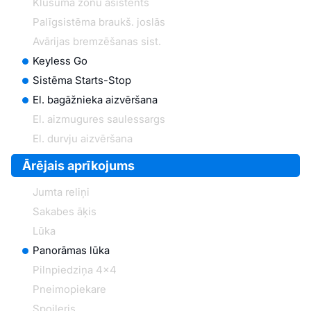
Klusuma zonu asistents
Palīgsistēma braukš. joslās
Avārijas bremzēšanas sist.
Keyless Go
Sistēma Starts-Stop
El. bagāžnieka aizvēršana
El. aizmugures saulessargs
El. durvju aizvēršana
Ārējais aprīkojums
Jumta reliņi
Sakabes āķis
Lūka
Panorāmas lūka
Pilnpiedziņa 4x4
Pneimopiekare
Spoileris