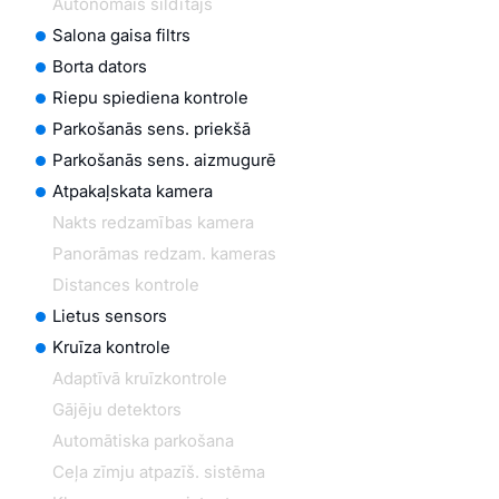
Autonomais sildītājs
Salona gaisa filtrs
Borta dators
Riepu spiediena kontrole
Parkošanās sens. priekšā
Parkošanās sens. aizmugurē
Atpakaļskata kamera
Nakts redzamības kamera
Panorāmas redzam. kameras
Distances kontrole
Lietus sensors
Kruīza kontrole
Adaptīvā kruīzkontrole
Gājēju detektors
Automātiska parkošana
Ceļa zīmju atpazīš. sistēma