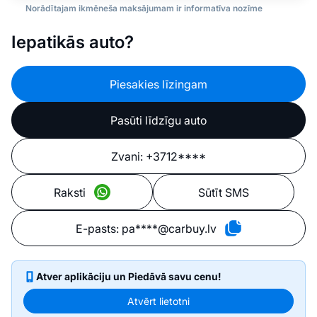
Norādītajam ikmēneša maksājumam ir informatīva nozīme
Iepatikās auto?
Piesakies līzingam
Pasūti līdzīgu auto
Zvani:
+3712****
Raksti
Sūtīt SMS
E-pasts:
pa****@carbuy.lv
Atver aplikāciju un Piedāvā savu cenu!
Atvērt lietotni