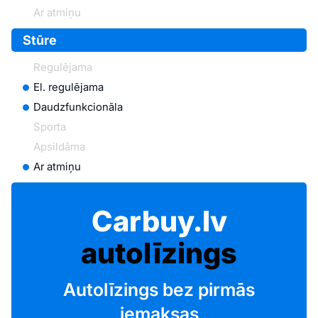
Ar atmiņu
Stūre
Regulējama
El. regulējama
Daudzfunkcionāla
Sporta
Apsildāma
Ar atmiņu
Carbuy.lv
autolīzings
Autolīzings bez pirmās
iemaksas