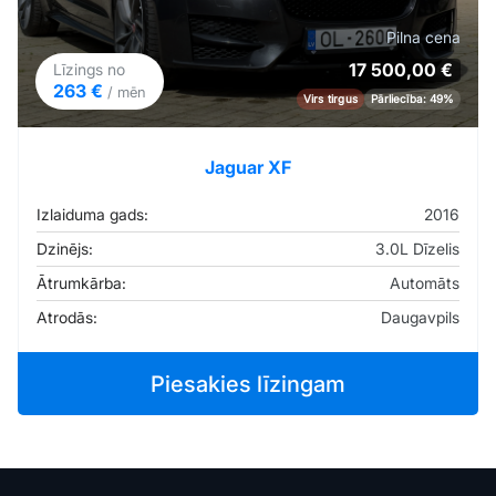
Pilna cena
17 500,00 €
Līzings no
263 €
/ mēn
Virs tirgus
Pārliecība: 49%
Jaguar XF
Izlaiduma gads:
2016
Dzinējs:
3.0L Dīzelis
Ātrumkārba:
Automāts
Atrodās:
Daugavpils
Piesakies līzingam