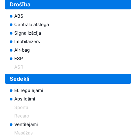
Drošība
ABS
Centrālā atslēga
Signalizācija
Imobilaizers
Air-bag
ESP
ASR
Sēdēkļi
El. regulējami
Apsildāmi
Sporta
Recaro
Ventilējami
Masāžas