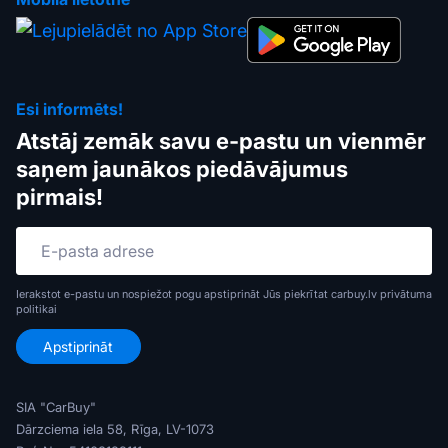
Esi informēts!
Atstāj zemāk savu e-pastu un vienmēr
saņem jaunākos piedāvājumus
pirmais!
Ierakstot e-pastu un nospiežot pogu apstiprināt Jūs piekrītat carbuy.lv
privātuma
politikai
SIA "CarBuy"
Dārzciema iela 58, Rīga, LV-1073