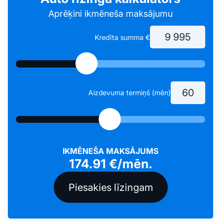
Aprēķini ikmēneša maksājumu
Kredīta summa €
Aizdevuma termiņš (mēn)
IKMĒNEŠA MAKSĀJUMS
174.91
€/mēn.