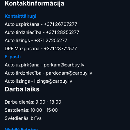
Kontaktinformācija
Kontakttālruņi
Auto uzpirkšana -
+371 26707277
Auto tirdzniecība -
+371 28255277
Auto līzings -
+371 27255277
DPF Mazgāšana -
+371 23772577
E-pasti
Auto uzpirkšana -
perkam@carbuy.lv
Auto tirdzniecība -
pardodam@carbuy.lv
Auto līzings -
lizings@carbuy.lv
Darba laiks
Darba dienās: 9:00 - 18:00
Sestdienās: 10:00 - 15:00
Svētdienās: brīvs
Mobilā lietotne