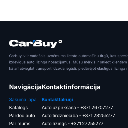
Carbuy.lv ir vadošais uzņēmums lietoto automašīnu tirgū, kas speci
izdevīgus auto līzinga nosacījumus. Mūsu mērķis ir sniegt klientiem
kā arī atvieglot transportlīdzekļa iegādi, piedāvājot elastīgus līzinga 
Navigācija
Kontaktinformācija
Sākuma lapa
Kontakttālruņi
Katalogs
Auto uzpirkšana -
+371 26707277
Pārdod auto
Auto tirdzniecība -
+371 28255277
Par mums
Auto līzings -
+371 27255277