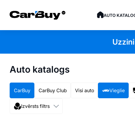
AUTO KATALO
Uzzini
Auto katalogs
CarBuy
CarBuy Club
Visi auto
Vieglie
Izvērsts filtrs