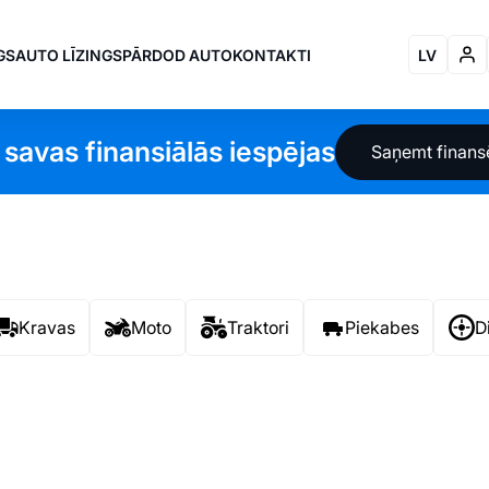
GS
AUTO LĪZINGS
PĀRDOD AUTO
KONTAKTI
LV
 savas finansiālās iespējas
Saņemt finan
Kravas
Moto
Traktori
Piekabes
D