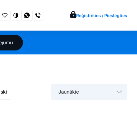
Reģistrēties / Pieslēgties
sējumu
iski
Jaunākie