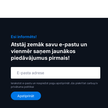
Esi informēts!
Atstāj zemāk savu e-pastu un
vienmēr saņem jaunākos
piedāvājumus pirmais!
Ierakstot e-pastu un nospiežot pogu apstiprināt Jūs piekrītat carbuy.lv
privātuma politikai