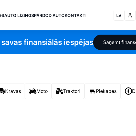
GS
AUTO LĪZINGS
PĀRDOD AUTO
KONTAKTI
LV
 savas finansiālās iespējas
Saņemt finan
Kravas
Moto
Traktori
Piekabes
D