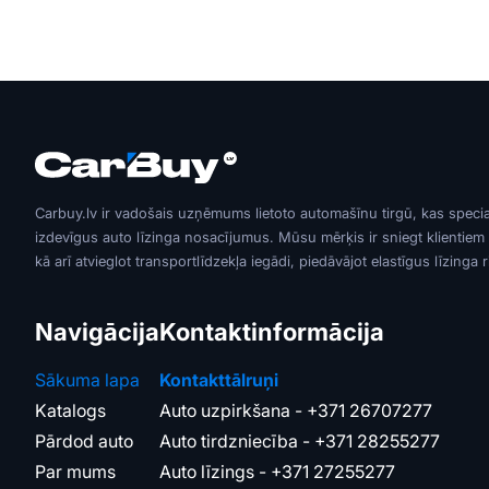
Carbuy.lv ir vadošais uzņēmums lietoto automašīnu tirgū, kas speci
izdevīgus auto līzinga nosacījumus. Mūsu mērķis ir sniegt klientiem
kā arī atvieglot transportlīdzekļa iegādi, piedāvājot elastīgus līzinga 
Navigācija
Kontaktinformācija
Sākuma lapa
Kontakttālruņi
Katalogs
Auto uzpirkšana -
+371 26707277
Pārdod auto
Auto tirdzniecība -
+371 28255277
Par mums
Auto līzings -
+371 27255277