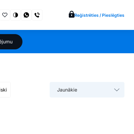
Reģistrēties / Pieslēgties
sējumu
iski
Jaunākie