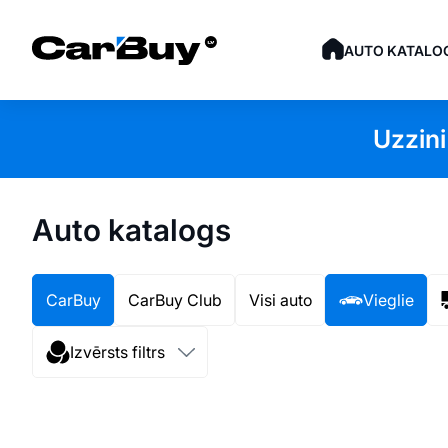
AUTO KATALO
Uzzini
Auto katalogs
CarBuy
CarBuy Club
Visi auto
Vieglie
Izvērsts filtrs