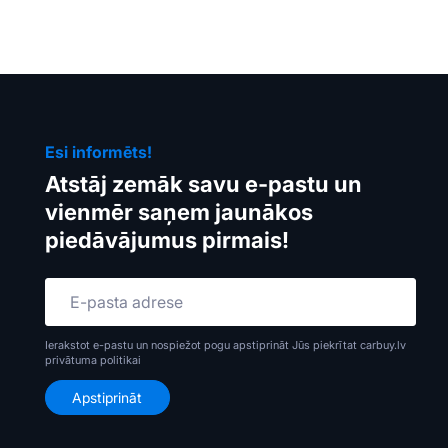
Esi informēts!
Atstāj zemāk savu e-pastu un
vienmēr saņem jaunākos
piedāvājumus pirmais!
Ierakstot e-pastu un nospiežot pogu apstiprināt Jūs piekrītat carbuy.lv
privātuma politikai