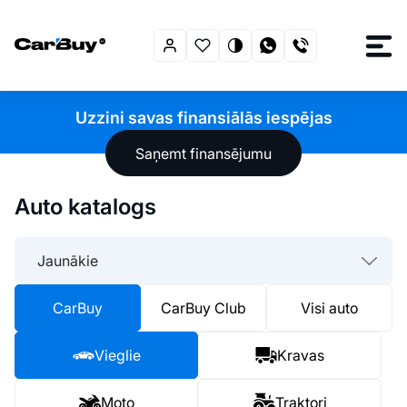
Uzzini savas finansiālās iespējas
Saņemt finansējumu
Auto katalogs
Jaunākie
CarBuy
CarBuy Club
Visi auto
Vieglie
Kravas
Moto
Traktori