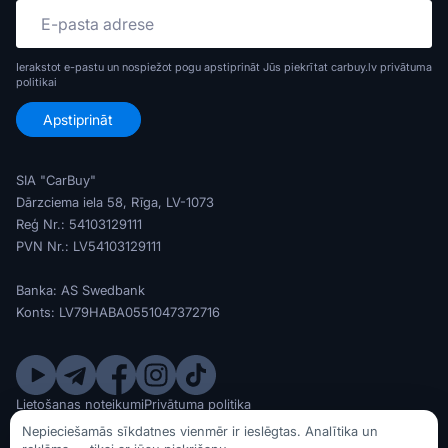
Ierakstot e-pastu un nospiežot pogu apstiprināt Jūs piekrītat carbuy.lv
privātuma
politikai
SIA "CarBuy"
Dārzciema iela 58, Rīga, LV-1073
Reģ Nr.: 54103129111
PVN Nr.: LV54103129111
Banka: AS Swedbank
Konts: LV79HABA0551047372716
Lietošanas noteikumi
Privātuma politika
© SIA CarBuy 2020 - 2026
Nepieciešamās sīkdatnes vienmēr ir ieslēgtas. Analītika un