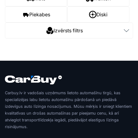
Piekabes
Diski
Izvērsts filtrs
Carbuy.lv ir vadošais uzņēmums lietoto automašīnu tirgū, kas
specializējas labu lietotu automašīnu pārdošanā un piedāvā
izdevīgus auto līzinga nosacījumus. Mūsu mērķis ir sniegt klientiem
kvalitatīvas un drošas automašīnas par pieejamu cenu, kā arī
atvieglot transportlīdzekļa iegādi, piedāvājot elastīgus līzinga
risinājumus.