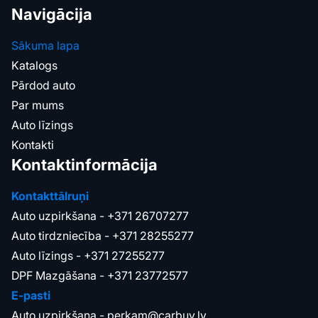
Navigācija
Sākuma lapa
Katalogs
Pārdod auto
Par mums
Auto līzings
Kontakti
Kontaktinformācija
Kontakttālruņi
Auto uzpirkšana -
+371 26707277
Auto tirdzniecība -
+371 28255277
Auto līzings -
+371 27255277
DPF Mazgāšana -
+371 23772577
E-pasti
Auto uzpirkšana -
perkam@carbuy.lv