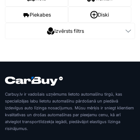
Piekabes
Diski
Izvērsts filtrs
Carbuy.lv ir vadošais uzņēmums lietoto automašīnu tirgū, kas
specializējas labu lietotu automašīnu pārdošanā un piedāvā
izdevīgus auto līzinga nosacījumus. Mūsu mērķis ir sniegt klientiem
kvalitatīvas un drošas automašīnas par pieejamu cenu, kā arī
atvieglot transportlīdzekļa iegādi, piedāvājot elastīgus līzinga
risinājumus.