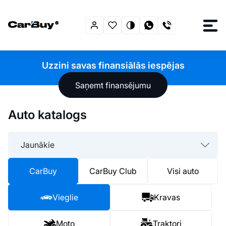
Uzzini savas finansiālās iespējas
Saņemt finansējumu
Auto katalogs
Jaunākie
CarBuy
CarBuy Club
Visi auto
Vieglie
Kravas
Moto
Traktori