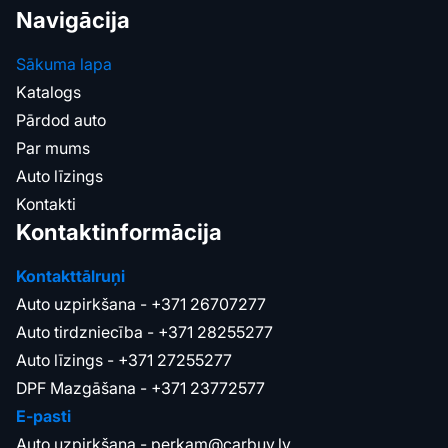
Navigācija
Sākuma lapa
Katalogs
Pārdod auto
Par mums
Auto līzings
Kontakti
Kontaktinformācija
Kontakttālruņi
Auto uzpirkšana -
+371 26707277
Auto tirdzniecība -
+371 28255277
Auto līzings -
+371 27255277
DPF Mazgāšana -
+371 23772577
E-pasti
Auto uzpirkšana -
perkam@carbuy.lv