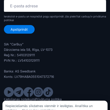
Ierakstot e-pastu un nospiežot pogu apstiprināt Jūs piekrītat carbuy.lv
privātuma
politikai
SIA "CarBuy"
Dārzciema iela 58, Rīga, LV-1073
Reģ Nr.: 54103129111
PVN Nr.: LV54103129111
Banka: AS Swedbank
Konts: LV79HABA0551047372716
Lietošanas noteikumi
Privātuma politika
© SIA CarBuy 2020 - 2026
Nepieciešamās sīkdatnes vienmēr ir ieslēgtas. Analītika un