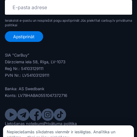
Ierakstot e-pastu un nospiežot pogu apstiprināt Jūs piekrītat carbuy.lv
privātuma
politikai
SIA "CarBuy"
Dārzciema iela 58, Rīga, LV-1073
Reģ Nr.: 54103129111
PVN Nr.: LV54103129111
Banka: AS Swedbank
Konts: LV79HABA0551047372716
Lietošanas noteikumi
Privātuma politika
© SIA CarBuy 2020 - 2026
Nepieciešamās sīkdatnes vienmēr ir ieslēgtas. Analītika un