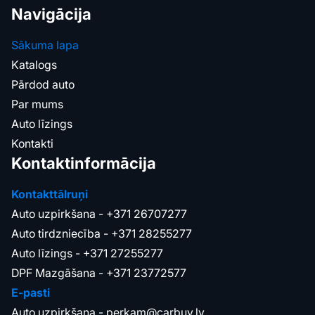
Navigācija
Sākuma lapa
Katalogs
Pārdod auto
Par mums
Auto līzings
Kontakti
Kontaktinformācija
Kontakttālruņi
Auto uzpirkšana -
+371 26707277
Auto tirdzniecība -
+371 28255277
Auto līzings -
+371 27255277
DPF Mazgāšana -
+371 23772577
E-pasti
Auto uzpirkšana -
perkam@carbuy.lv