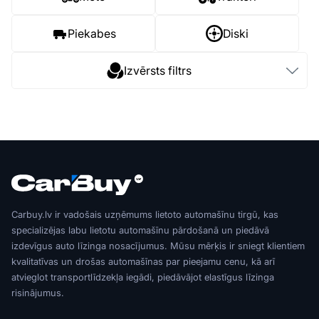
Piekabes
Diski
Izvērsts filtrs
Carbuy.lv ir vadošais uzņēmums lietoto automašīnu tirgū, kas
specializējas labu lietotu automašīnu pārdošanā un piedāvā
izdevīgus auto līzinga nosacījumus. Mūsu mērķis ir sniegt klientiem
kvalitatīvas un drošas automašīnas par pieejamu cenu, kā arī
atvieglot transportlīdzekļa iegādi, piedāvājot elastīgus līzinga
risinājumus.