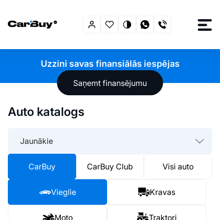
Uzzini savas finansiālās iespējas
Saņemt finansējumu
Auto katalogs
Jaunākie
CarBuy
CarBuy Club
Visi auto
Vieglie
Kravas
Moto
Traktori