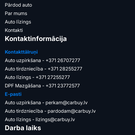
Pārdod auto
Par mums
Auto līzings
Kontakti
Kontaktinformācija
Kontakttālruņi
Auto uzpirkšana -
+371 26707277
Auto tirdzniecība -
+371 28255277
Auto līzings -
+371 27255277
DPF Mazgāšana -
+371 23772577
E-pasti
Auto uzpirkšana -
perkam@carbuy.lv
Auto tirdzniecība -
pardodam@carbuy.lv
Auto līzings -
lizings@carbuy.lv
Darba laiks