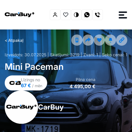
< Atpakaļ
Izveidots:
30.07.2025
| Skatījumi:
3219
| Zvani:
1
| Seko cenai:
1
Mini Paceman
Pilna cena
Līzings no
67 €
4 495,00 €
/ mēn
CarBuy