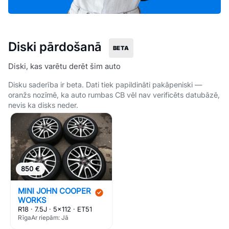
Diski pārdošanā
BETA
Diski, kas varētu derēt šim auto
Disku saderība ir beta. Dati tiek papildināti pakāpeniski —
oranžs nozīmē, ka auto rumbas CB vēl nav verificēts datubāzē,
nevis ka disks neder.
850 €
MINI JOHN COOPER
WORKS
R18 · 7.5J · 5×112 · ET51
Rīga
Ar riepām: Jā