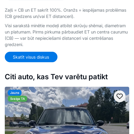
Zaļš = CB un ET sakrīt 100%. Oranžs = iespējamas problēmas
(CB gredzens un/vai ET distanceri).
Visi sarakstā minētie modeļi atbilst skrūvju shēmai, diametram
un platumam. Pirms pirkuma pārbaudiet ET un centra caurumu
(CB) — var būt nepieciešami distanceri vai centrēšanas
gredzeni.
Skatīt visus diskus
Citi auto, kas Tev varētu patikt
Jauns
Pievi
Svaiga TA