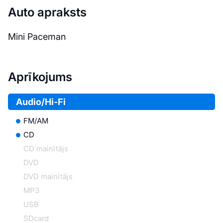
Auto apraksts
Mini Paceman
Aprīkojums
Audio/Hi-Fi
FM/AM
CD
CD mainītājs
DVD
DVD mainītājs
MP3
USB
SDcard