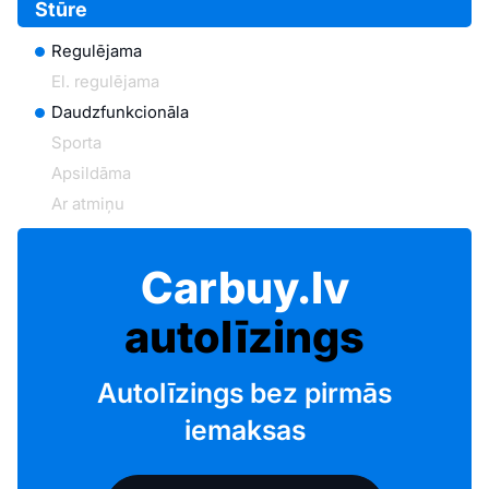
Stūre
Regulējama
El. regulējama
Daudzfunkcionāla
Sporta
Apsildāma
Ar atmiņu
Carbuy.lv
autolīzings
Autolīzings bez pirmās
iemaksas