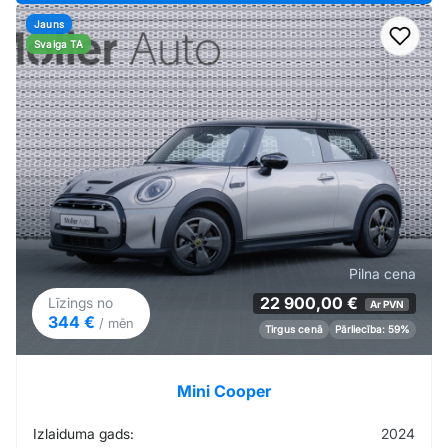
Jauns
Pievi
Svaiga TA
Pilna cena
22 900,00 €
Līzings no
Ar PVN
344 €
/ mēn
Tirgus cenā
Pārliecība: 59%
Mini Cooper
Izlaiduma gads:
2024