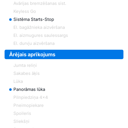
Avārijas bremzēšanas sist.
Keyless Go
Sistēma Starts-Stop
El. bagāžnieka aizvēršana
El. aizmugures saulessargs
El. durvju aizvēršana
Ārējais aprīkojums
Jumta reliņi
Sakabes āķis
Lūka
Panorāmas lūka
Pilnpiedziņa 4x4
Pneimopiekare
Spoileris
Sliekšņi