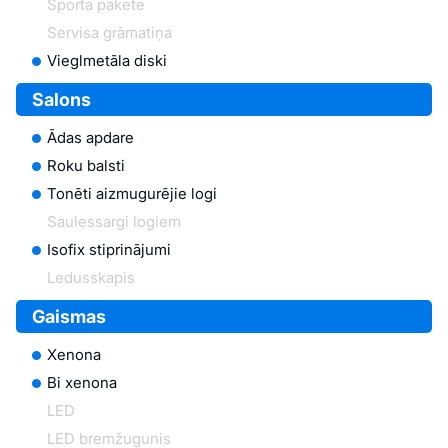
Sporta pakete
Servisa grāmatiņa
Vieglmetāla diski
Salons
Ādas apdare
Roku balsti
Tonēti aizmugurējie logi
Saulessargi logiem
Isofix stiprinājumi
Ledusskapis
Gaismas
Xenona
Bi xenona
LED
LED bremžugunis