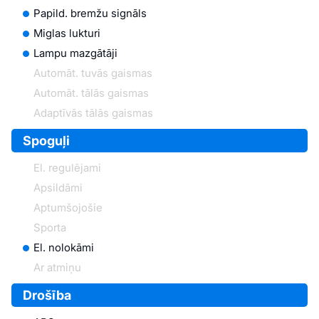
Papild. bremžu signāls
Miglas lukturi
Lampu mazgātāji
Automāt. tuvās gaismas
Automāt. tālās gaismas
Adaptīvās tālās gaismas
Spoguļi
El. regulējami
Apsildāmi
Aptumšojošie
Sporta
El. nolokāmi
Ar atmiņu
Drošība