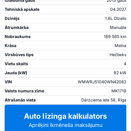
Izlaiduma gads
2013 gads
Tehniskā apskate
04.2027
Dzinējs
1.6L Dīzelis
Ātrumkārba
Manuāla
Nobraukums
189 565 km
Krāsa
Melna
Virsbūves tips
Hečbeks
Vietu skaits
4
Jauda (kW)
82 kW
VIN
WMWRJ51040WN42082
Valsts numura zīme
MK1719
Atrašanās vieta
Dārzciema iela 58, Rīga
Auto līzinga kalkulators
Aprēķini ikmēneša maksājumu