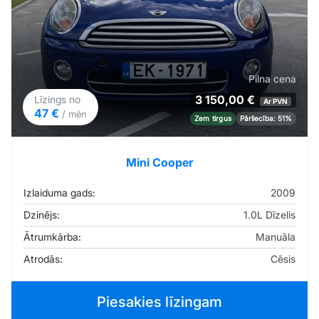
Pilna cena
3 150,00 €
Līzings no
Ar PVN
47 €
/ mēn
Zem tirgus
Pārliecība: 51%
Mini Cooper
Izlaiduma gads:
2009
Dzinējs:
1.0L Dīzelis
Ātrumkārba:
Manuāla
Atrodās:
Cēsis
Piesakies līzingam