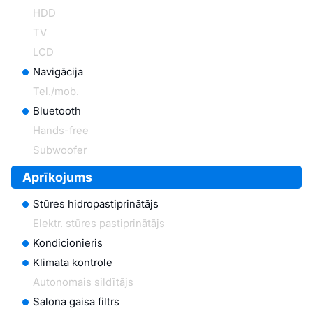
HDD
TV
LCD
Navigācija
Tel./mob.
Bluetooth
Hands-free
Subwoofer
Aprīkojums
Stūres hidropastiprinātājs
Elektr. stūres pastiprinātājs
Kondicionieris
Klimata kontrole
Autonomais sildītājs
Salona gaisa filtrs