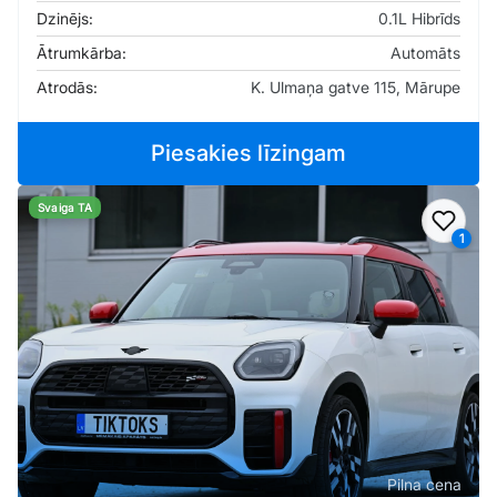
Dzinējs:
0.1L Hibrīds
Ātrumkārba:
Automāts
Atrodās:
K. Ulmaņa gatve 115, Mārupe
Piesakies līzingam
Svaiga TA
Pievi
1
Pilna cena