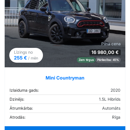
Pilna cena
16 980,00 €
Līzings no
255 €
/ mēn
Zem tirgus
Pārliecība: 45%
Mini Countryman
Izlaiduma gads:
2020
Dzinējs:
1.5L Hibrīds
Ātrumkārba:
Automāts
Atrodās:
Rīga