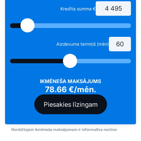
Kredīta summa €
Aizdevuma termiņš (mēn)
IKMĒNEŠA MAKSĀJUMS
78.66
€/mēn.
Norādītajam ikmēneša maksājumam ir informatīva nozīme