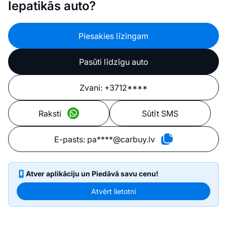
Iepatikās auto?
Piesakies līzingam
Pasūti līdzīgu auto
Zvani:
+3712****
Raksti
Sūtīt SMS
E-pasts:
pa****@carbuy.lv
Atver aplikāciju un Piedāvā savu cenu!
Atvērt lietotni