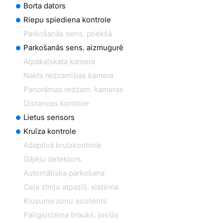
Borta dators
Riepu spiediena kontrole
Parkošanās sens. priekšā
Parkošanās sens. aizmugurē
Atpakaļskata kamera
Nakts redzamības kamera
Panorāmas redzam. kameras
Distances kontrole
Lietus sensors
Kruīza kontrole
Adaptīvā kruīzkontrole
Gājēju detektors
Automātiska parkošana
Ceļa zīmju atpazīš. sistēma
Klusuma zonu asistents
Palīgsistēma braukš. joslās