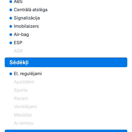
ABS
Centrālā atslēga
Signalizācija
Imobilaizers
Air-bag
ESP
ASR
Sēdēkļi
El. regulējami
Apsildāmi
Sporta
Recaro
Ventilējami
Masāžas
Ar atmiņu