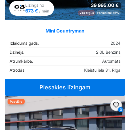
39 995,00 €
Līzings no
673 €
/ mēn
Virs tirgus
Pārliecība: 46%
Mini Countryman
Izlaiduma gads:
2024
Dzinējs:
2.0L Benzīns
Ātrumkārba:
Automāts
Atrodās:
Kleistu iela 31, RĪga
Piesakies līzingam
Populārs
Pievi
3