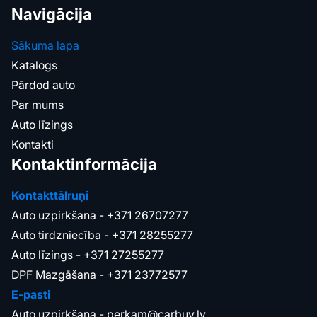
Navigācija
Sākuma lapa
Katalogs
Pārdod auto
Par mums
Auto līzings
Kontakti
Kontaktinformācija
Kontakttālruņi
Auto uzpirkšana -
+371 26707277
Auto tirdzniecība -
+371 28255277
Auto līzings -
+371 27255277
DPF Mazgāšana -
+371 23772577
E-pasti
Auto uzpirkšana -
perkam@carbuy.lv