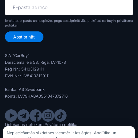
Ierakstot e-pastu un nospiežot pogu apstiprināt Jūs piekrītat carbuy.lv
privātuma
politikai
SIA "CarBuy"
Dārzciema iela 58, Rīga, LV-1073
Reģ Nr.: 54103129111
PVN Nr.: LV54103129111
Banka: AS Swedbank
Konts: LV79HABA0551047372716
Lietošanas noteikumi
Privātuma politika
© SIA CarBuy 2020 - 2026
Nepieciešamās sīkdatnes vienmēr ir ieslēgtas. Analītika un