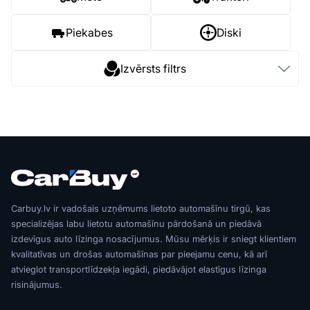
Piekabes
Diski
Izvērsts filtrs
Carbuy.lv ir vadošais uzņēmums lietoto automašīnu tirgū, kas
specializējas labu lietotu automašīnu pārdošanā un piedāvā
izdevīgus auto līzinga nosacījumus. Mūsu mērķis ir sniegt klientiem
kvalitatīvas un drošas automašīnas par pieejamu cenu, kā arī
atvieglot transportlīdzekļa iegādi, piedāvājot elastīgus līzinga
risinājumus.