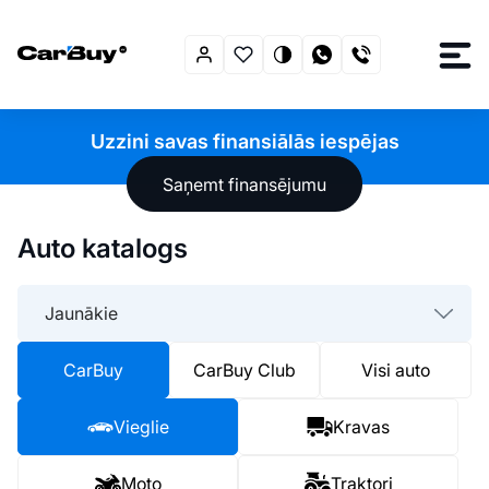
Uzzini savas finansiālās iespējas
Saņemt finansējumu
Auto katalogs
Jaunākie
CarBuy
CarBuy Club
Visi auto
Vieglie
Kravas
Moto
Traktori