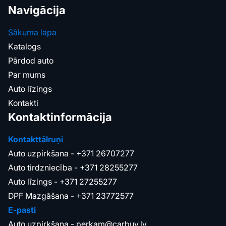
Navigācija
Sākuma lapa
Katalogs
Pārdod auto
Par mums
Auto līzings
Kontakti
Kontaktinformācija
Kontakttālruņi
Auto uzpirkšana -
+371 26707277
Auto tirdzniecība -
+371 28255277
Auto līzings -
+371 27255277
DPF Mazgāšana -
+371 23772577
E-pasti
Auto uzpirkšana -
perkam@carbuy.lv