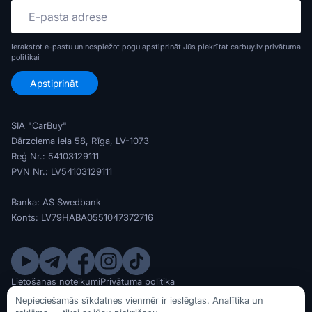
Ierakstot e-pastu un nospiežot pogu apstiprināt Jūs piekrītat carbuy.lv
privātuma
politikai
SIA "CarBuy"
Dārzciema iela 58, Rīga, LV-1073
Reģ Nr.: 54103129111
PVN Nr.: LV54103129111
Banka: AS Swedbank
Konts: LV79HABA0551047372716
Lietošanas noteikumi
Privātuma politika
© SIA CarBuy 2020 - 2026
Nepieciešamās sīkdatnes vienmēr ir ieslēgtas. Analītika un