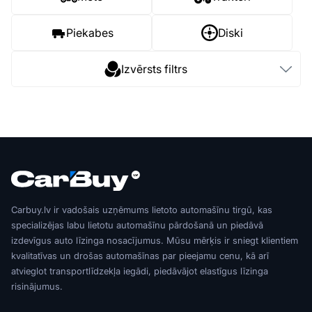
Piekabes
Diski
Izvērsts filtrs
Carbuy.lv ir vadošais uzņēmums lietoto automašīnu tirgū, kas
specializējas labu lietotu automašīnu pārdošanā un piedāvā
izdevīgus auto līzinga nosacījumus. Mūsu mērķis ir sniegt klientiem
kvalitatīvas un drošas automašīnas par pieejamu cenu, kā arī
atvieglot transportlīdzekļa iegādi, piedāvājot elastīgus līzinga
risinājumus.