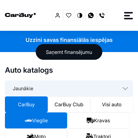
Uzzini savas finansiālās iespējas
Saņemt finansējumu
Auto katalogs
Jaunākie
CarBuy
CarBuy Club
Visi auto
Vieglie
Kravas
Moto
Traktori