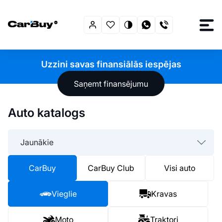
Uzzini savas finansiālās iespējas
Saņemt finansējumu
Auto katalogs
Jaunākie
CarBuy
CarBuy Club
Visi auto
Vieglie
Kravas
Moto
Traktori