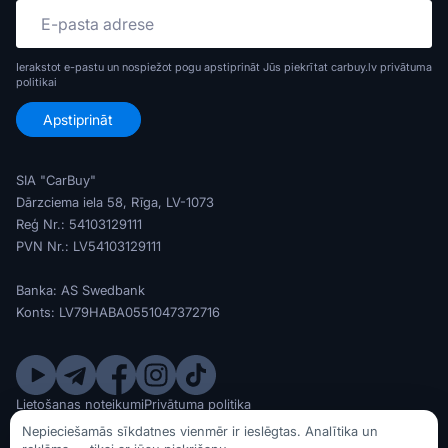
Ierakstot e-pastu un nospiežot pogu apstiprināt Jūs piekrītat carbuy.lv
privātuma
politikai
SIA "CarBuy"
Dārzciema iela 58, Rīga, LV-1073
Reģ Nr.: 54103129111
PVN Nr.: LV54103129111
Banka: AS Swedbank
Konts: LV79HABA0551047372716
Lietošanas noteikumi
Privātuma politika
© SIA CarBuy 2020 - 2026
Nepieciešamās sīkdatnes vienmēr ir ieslēgtas. Analītika un