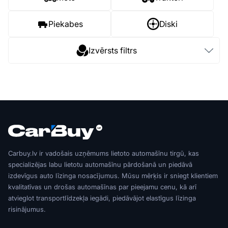
Piekabes
Diski
Izvērsts filtrs
Carbuy.lv ir vadošais uzņēmums lietoto automašīnu tirgū, kas
specializējas labu lietotu automašīnu pārdošanā un piedāvā
izdevīgus auto līzinga nosacījumus. Mūsu mērķis ir sniegt klientiem
kvalitatīvas un drošas automašīnas par pieejamu cenu, kā arī
atvieglot transportlīdzekļa iegādi, piedāvājot elastīgus līzinga
risinājumus.