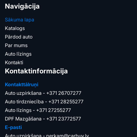
Navigācija
Sākuma lapa
Katalogs
Pārdod auto
Par mums
Auto līzings
Kontakti
Kontaktinformācija
Kontakttālruņi
Auto uzpirkšana -
+371 26707277
Auto tirdzniecība -
+371 28255277
Auto līzings -
+371 27255277
DPF Mazgāšana -
+371 23772577
E-pasti
Auto uzpirkšana -
perkam@carbuy.lv