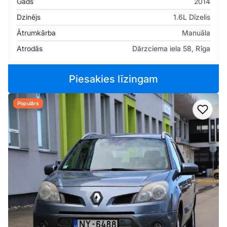
Gads
2014
Dzinējs
1.6L Dīzelis
Ātrumkārba
Manuāla
Atrodās
Dārzciema iela 58, Rīga
Piesakies līzingam
Populārs
Pievi