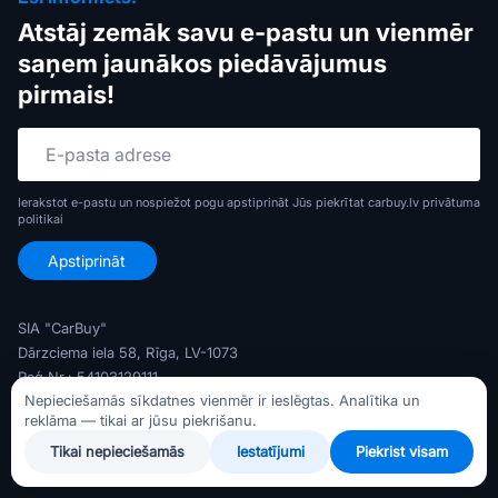
Atstāj zemāk savu e-pastu un vienmēr
saņem jaunākos piedāvājumus
pirmais!
Ierakstot e-pastu un nospiežot pogu apstiprināt Jūs piekrītat carbuy.lv
privātuma
politikai
SIA "CarBuy"
Dārzciema iela 58, Rīga, LV-1073
Reģ Nr.: 54103129111
Nepieciešamās sīkdatnes vienmēr ir ieslēgtas. Analītika un
PVN Nr.: LV54103129111
reklāma — tikai ar jūsu piekrišanu.
Banka: AS Swedbank
Tikai nepieciešamās
Iestatījumi
Piekrist visam
Konts: LV79HABA0551047372716