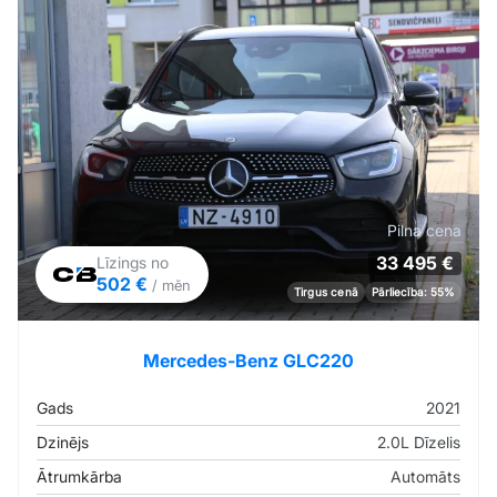
Pilna cena
33 495 €
Līzings no
502 €
/ mēn
Tirgus cenā
Pārliecība: 55%
Mercedes-Benz GLC220
Gads
2021
Dzinējs
2.0L Dīzelis
Ātrumkārba
Automāts