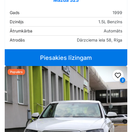
Mazda 323
Gads
1999
Dzinējs
1.5L Benzīns
Ātrumkārba
Automāts
Atrodās
Dārzciema iela 58, Rīga
Piesakies līzingam
Populārs
Pievi
2