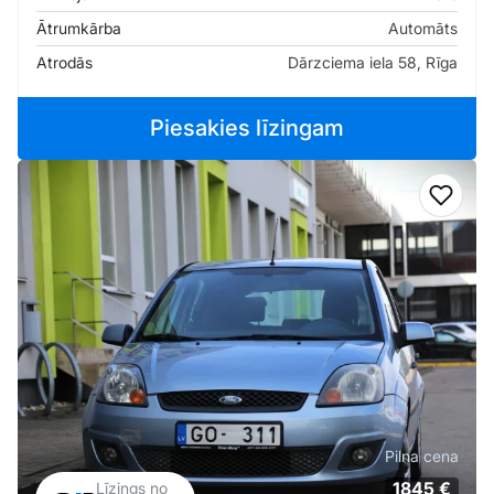
Ātrumkārba
Automāts
Atrodās
Dārzciema iela 58, Rīga
Piesakies līzingam
Pievi
Pilna cena
1845 €
Līzings no