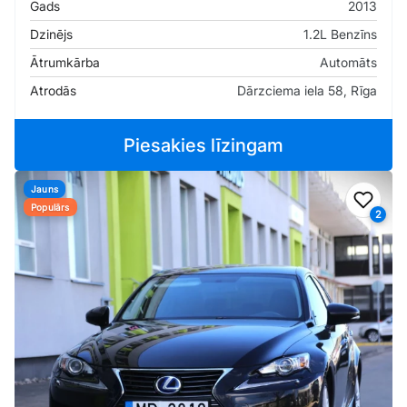
Gads
2013
Dzinējs
1.2L Benzīns
Ātrumkārba
Automāts
Atrodās
Dārzciema iela 58, Rīga
Piesakies līzingam
Jauns
Pievi
Populārs
2