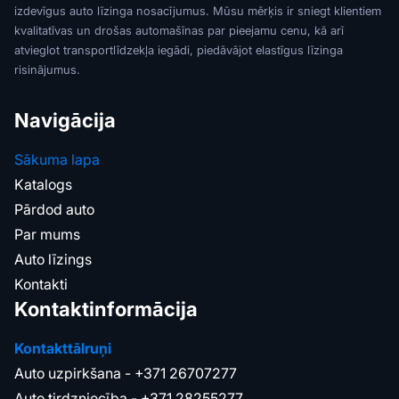
izdevīgus auto līzinga nosacījumus. Mūsu mērķis ir sniegt klientiem
kvalitatīvas un drošas automašīnas par pieejamu cenu, kā arī
atvieglot transportlīdzekļa iegādi, piedāvājot elastīgus līzinga
risinājumus.
Navigācija
Sākuma lapa
Katalogs
Pārdod auto
Par mums
Auto līzings
Kontakti
Kontaktinformācija
Kontakttālruņi
Auto uzpirkšana -
+371 26707277
Auto tirdzniecība -
+371 28255277