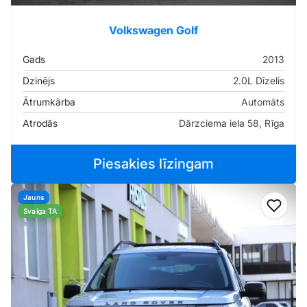
Volkswagen Golf
Gads
2013
Dzinējs
2.0L Dīzelis
Ātrumkārba
Automāts
Atrodās
Dārzciema iela 58, Rīga
Piesakies līzingam
Jauns
Pievi
Svaiga TA