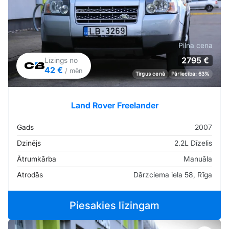
Pilna cena
2795 €
Līzings no
42 €
/ mēn
Tirgus cenā
Pārliecība: 63%
Land Rover Freelander
Gads
2007
Dzinējs
2.2L Dīzelis
Ātrumkārba
Manuāla
Atrodās
Dārzciema iela 58, Rīga
Piesakies līzingam