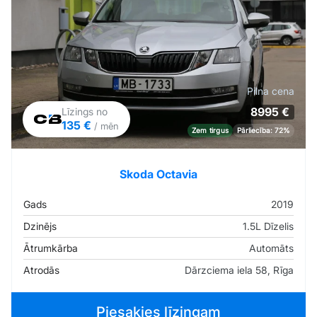
Pilna cena
8995 €
Līzings no
135 €
/ mēn
Zem tirgus
Pārliecība: 72%
Skoda Octavia
Gads
2019
Dzinējs
1.5L Dīzelis
Ātrumkārba
Automāts
Atrodās
Dārzciema iela 58, Rīga
Piesakies līzingam