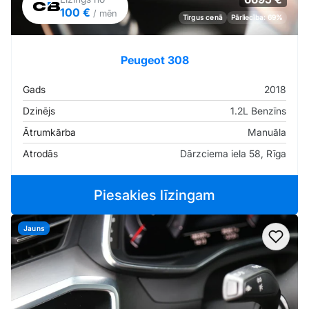
100 €
/ mēn
Tirgus cenā
Pārliecība: 69%
Peugeot 308
Gads
2018
Dzinējs
1.2L Benzīns
Ātrumkārba
Manuāla
Atrodās
Dārzciema iela 58, Rīga
Piesakies līzingam
Jauns
Pievi