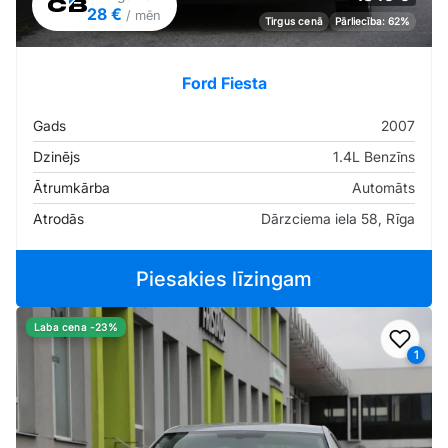
28 €
/ mēn
Tirgus cenā
Pārliecība: 62%
Ford Fiesta
Gads
2007
Dzinējs
1.4L Benzīns
Ātrumkārba
Automāts
Atrodās
Dārzciema iela 58, Rīga
Piesakies līzingam
Laba cena -23%
Pievi
1