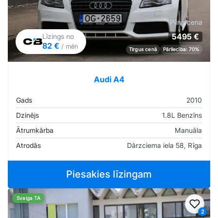
Pilna cena
5495 €
Līzings no
82 €
/ mēn
Tirgus cenā
Pārliecība: 70%
Audi A4
Gads
2010
Dzinējs
1.8L Benzīns
Ātrumkārba
Manuāla
Atrodās
Dārzciema iela 58, Rīga
Piesakies līzingam
Svaiga TA
Pievi
2