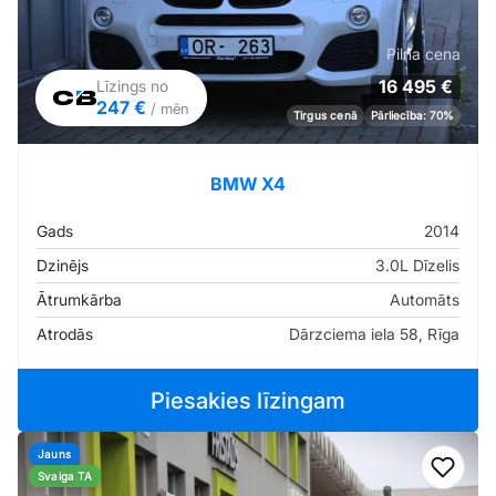
Pilna cena
16 495 €
Līzings no
247 €
/ mēn
Tirgus cenā
Pārliecība: 70%
BMW X4
Gads
2014
Dzinējs
3.0L Dīzelis
Ātrumkārba
Automāts
Atrodās
Dārzciema iela 58, Rīga
Piesakies līzingam
Jauns
Pievi
Svaiga TA