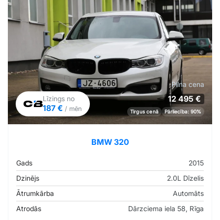
Pilna cena
12 495 €
Līzings no
187 €
/ mēn
Tirgus cenā
Pārliecība: 90%
BMW 320
Gads
2015
Dzinējs
2.0L Dīzelis
Ātrumkārba
Automāts
Atrodās
Dārzciema iela 58, Rīga