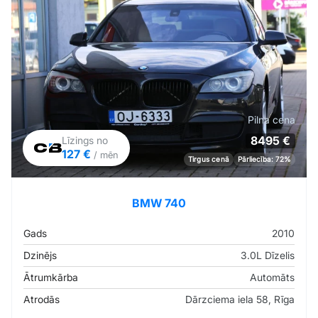
Pilna cena
8495 €
Līzings no
127 €
/ mēn
Tirgus cenā
Pārliecība: 72%
BMW 740
Gads
2010
Dzinējs
3.0L Dīzelis
Ātrumkārba
Automāts
Atrodās
Dārzciema iela 58, Rīga