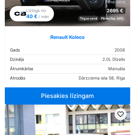
Pilna cena
2695 €
Līzings no
40 €
/ mēn
Tirgus cenā
Pārliecība: 64%
Renault Koleos
Gads
2008
Dzinējs
2.0L Dīzelis
Ātrumkārba
Manuāla
Atrodās
Dārzciema iela 58, Rīga
Piesakies līzingam
Pievi