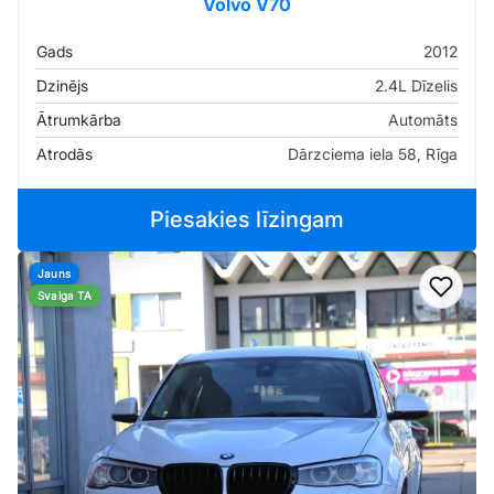
Volvo V70
Gads
2012
Dzinējs
2.4L Dīzelis
Ātrumkārba
Automāts
Atrodās
Dārzciema iela 58, Rīga
Piesakies līzingam
Jauns
Pievi
Svaiga TA