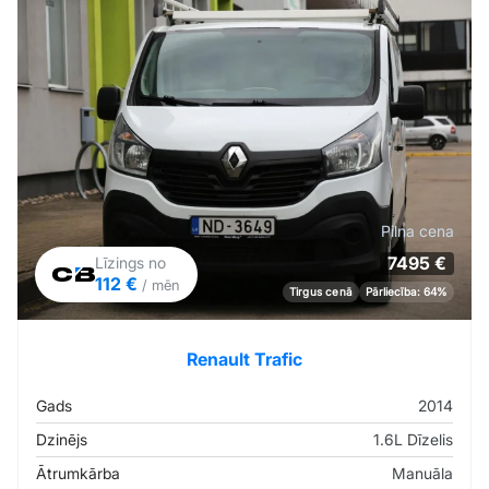
Pilna cena
7495 €
Līzings no
112 €
/ mēn
Tirgus cenā
Pārliecība: 64%
Renault Trafic
Gads
2014
Dzinējs
1.6L Dīzelis
Ātrumkārba
Manuāla