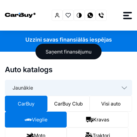
Uzzini savas finansiālās iespējas
Saņemt finansējumu
Auto katalogs
Jaunākie
CarBuy
CarBuy Club
Visi auto
Vieglie
Kravas
Moto
Traktori