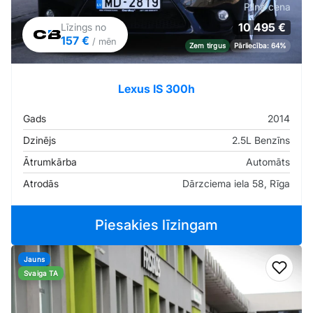
Pilna cena
10 495 €
Līzings no
157 €
/ mēn
Zem tirgus
Pārliecība: 64%
Lexus IS 300h
Gads
2014
Dzinējs
2.5L Benzīns
Ātrumkārba
Automāts
Atrodās
Dārzciema iela 58, Rīga
Piesakies līzingam
Jauns
Pievi
Svaiga TA