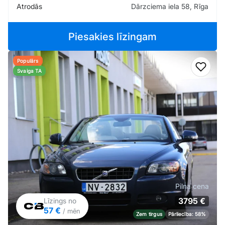
Atrodās
Dārzciema iela 58, Rīga
Piesakies līzingam
Populārs
Pievi
Svaiga TA
Pilna cena
3795 €
Līzings no
57 €
/ mēn
Zem tirgus
Pārliecība: 58%