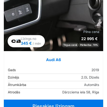
Pilna cena
22 995 €
Līzings no
345 €
/ mēn
Tirgus cenā
Pārliecība: 79%
Audi A6
Gads
2019
Dzinējs
2.0L Dīzelis
Ātrumkārba
Automāts
Atrodās
Dārzciema iela 58, Rīga
Piesakies līzingam