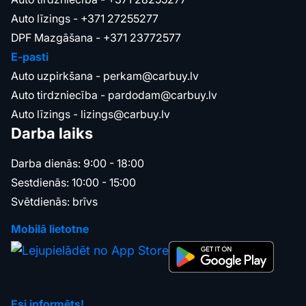
Auto līzings -
+371 27255277
DPF Mazgāšana -
+371 23772577
E-pasti
Auto uzpirkšana -
perkam@carbuy.lv
Auto tirdzniecība -
pardodam@carbuy.lv
Auto līzings -
lizings@carbuy.lv
Darba laiks
Darba dienās: 9:00 - 18:00
Sestdienās: 10:00 - 15:00
Svētdienās: brīvs
Mobilā lietotne
Esi informēts!