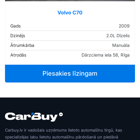
Volvo C70
Gads
2009
Dzinējs
2.0L Dīzelis
Ātrumkārba
Manuāla
Atrodās
Dārzciema iela 58, Rīga
Piesakies līzingam
Carbuy.lv ir vadošais uzņēmums lietoto automašīnu tirgū, kas
specializējas labu lietotu automašīnu pārdošanā un piedāvā