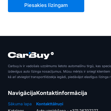
Piesakies līzingam
Carbuy.lv ir vadošais uzņēmums lietoto automašīnu tirgū, kas speci
izdevīgus auto līzinga nosacījumus. Mūsu mērķis ir sniegt klientiem
kā arī atvieglot transportlīdzekļa iegādi, piedāvājot elastīgus līzinga 
Navigācija
Kontaktinformācija
Sākuma lapa
Kontakttālruņi
Katalogs
Auto uzpirkšana -
+371 26707277