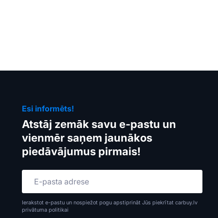
Esi informēts!
Atstāj zemāk savu e-pastu un
vienmēr saņem jaunākos
piedāvājumus pirmais!
Ierakstot e-pastu un nospiežot pogu apstiprināt Jūs piekrītat carbuy.lv
privātuma politikai