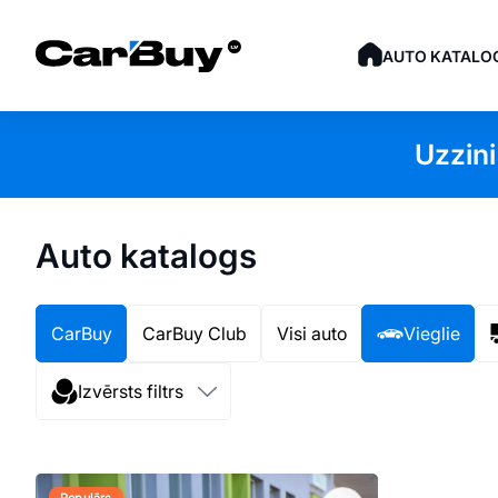
AUTO KATALO
Uzzini
Auto katalogs
CarBuy
CarBuy Club
Visi auto
Vieglie
Izvērsts filtrs