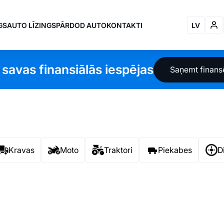
GS
AUTO LĪZINGS
PĀRDOD AUTO
KONTAKTI
LV
 savas finansiālās iespējas
Saņemt finan
Kravas
Moto
Traktori
Piekabes
D