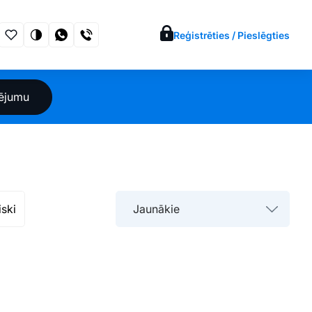
Reģistrēties / Pieslēgties
sējumu
iski
Jaunākie