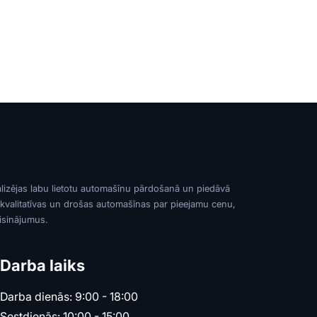
alizējas labu lietotu automašīnu pārdošanā un piedāvā
 kvalitatīvas un drošas automašīnas par pieejamu cenu,
risinājumus.
Darba laiks
Darba dienās: 9:00 - 18:00
Sestdienās: 10:00 - 15:00