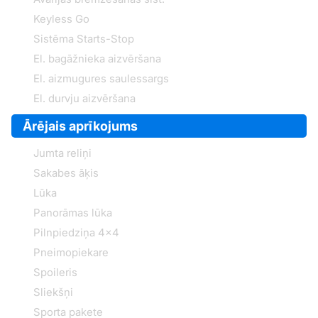
Keyless Go
Sistēma Starts-Stop
El. bagāžnieka aizvēršana
El. aizmugures saulessargs
El. durvju aizvēršana
Ārējais aprīkojums
Jumta reliņi
Sakabes āķis
Lūka
Panorāmas lūka
Pilnpiedziņa 4x4
Pneimopiekare
Spoileris
Sliekšņi
Sporta pakete