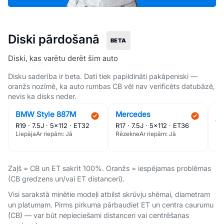
Diski pārdošanā
BETA
Diski, kas varētu derēt šim auto
Disku saderība ir beta. Dati tiek papildināti pakāpeniski —
oranžs nozīmē, ka auto rumbas CB vēl nav verificēts datubāzē,
1 850 €
350 €
8
nevis ka disks neder.
BMW Style 887M
Mercedes
M
W
R19 · 7.5J · 5×112 · ET32
R17 · 7.5J · 5×112 · ET36
R1
Liepāja
Ar riepām: Jā
Rēzekne
Ar riepām: Jā
Rī
Zaļš = CB un ET sakrīt 100%. Oranžs = iespējamas problēmas
(CB gredzens un/vai ET distanceri).
Visi sarakstā minētie modeļi atbilst skrūvju shēmai, diametram
un platumam. Pirms pirkuma pārbaudiet ET un centra caurumu
(CB) — var būt nepieciešami distanceri vai centrēšanas