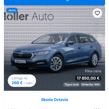
Jauns
Pievi
Pilna cena
17 850,00 €
Līzings no
268 €
/ mēn
Tirgus cenā
Pārliecība: 64%
Skoda Octavia