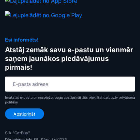
Esi informēts!
Atstāj zemāk savu e-pastu un vienmēr
saņem jaunākos piedāvājumus
pirmais!
Ierakstot e-pastu un nospiežot pogu apstiprināt Jūs piekrītat carbuy.lv
privātuma
politikai
SIA "CarBuy"
Dārzciema iela 58, Rīga, LV-1073