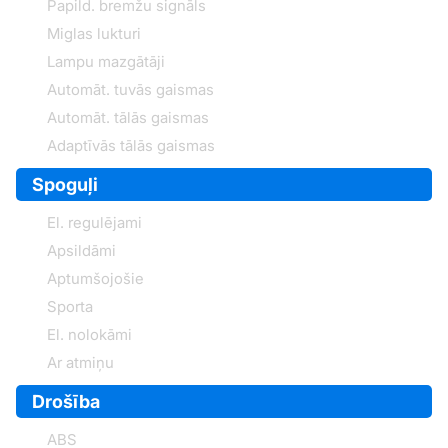
Papild. bremžu signāls
Miglas lukturi
Lampu mazgātāji
Automāt. tuvās gaismas
Automāt. tālās gaismas
Adaptīvās tālās gaismas
Spoguļi
El. regulējami
Apsildāmi
Aptumšojošie
Sporta
El. nolokāmi
Ar atmiņu
Drošība
ABS