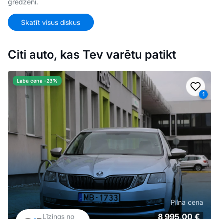
gredzeni.
Skatīt visus diskus
Citi auto, kas Tev varētu patikt
Laba cena -23%
Pievi
1
Pilna cena
8 995,00 €
Līzings no