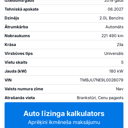
Izlaiduma gads
2019 gads
Tehniskā apskate
06.2027
Dzinējs
2.0L Benzīns
Ātrumkārba
Automāts
Nobraukums
221 490 km
Krāsa
Zila
Virsbūves tips
Universāls
Vietu skaits
5
Jauda (kW)
180 kW
VIN
TMBJU7NE9L0028079
Valsts numura zīme
Nav
Atrašanās vieta
Brankstūri, Cenu pagasts
Auto līzinga kalkulators
Aprēķini ikmēneša maksājumu