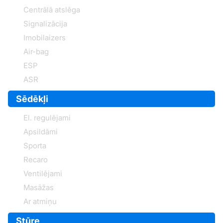
Centrālā atslēga
Signalizācija
Imobilaizers
Air-bag
ESP
ASR
Sēdēkļi
El. regulējami
Apsildāmi
Sporta
Recaro
Ventilējami
Masāžas
Ar atmiņu
Stūre