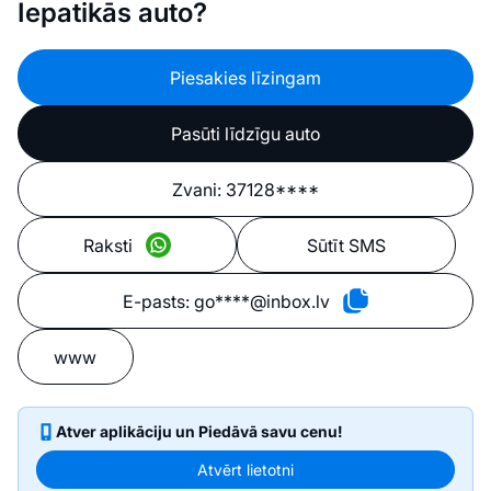
Iepatikās auto?
Piesakies līzingam
Pasūti līdzīgu auto
Zvani:
37128****
Raksti
Sūtīt SMS
E-pasts:
go****@inbox.lv
www
Atver aplikāciju un Piedāvā savu cenu!
Atvērt lietotni