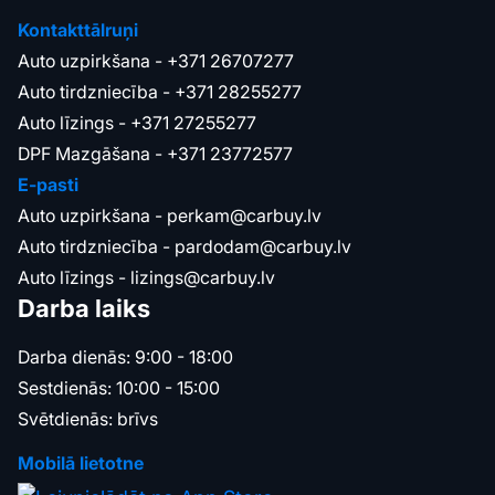
Kontakttālruņi
Auto uzpirkšana -
+371 26707277
Auto tirdzniecība -
+371 28255277
Auto līzings -
+371 27255277
DPF Mazgāšana -
+371 23772577
E-pasti
Auto uzpirkšana -
perkam@carbuy.lv
Auto tirdzniecība -
pardodam@carbuy.lv
Auto līzings -
lizings@carbuy.lv
Darba laiks
Darba dienās: 9:00 - 18:00
Sestdienās: 10:00 - 15:00
Svētdienās: brīvs
Mobilā lietotne