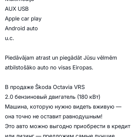
AUX USB
Apple car play
Android auto
u.c.
Piedāvājam atrast un piegādāt Jūsu vēlmēm
atbilstošāko auto no visas Eiropas.
В продаже Škoda Octavia VRS
2.0 бензиновый двигатель (180 кВт)
Машина, которую нужно видеть вживую —
она точно не оставит равнодушным!
Это авто можно выгодно приобрести в кредит
или лизинг — предложим самые лучшие