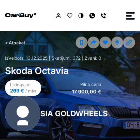
< Atpakaļ
Izveidots:
13.12.2025
| Skatījumi:
372
| Zvani:
0
Skoda Octavia
Pilna cena
Līzings no
269 €
17 900,00 €
/ mēn
SIA GOLDWHEELS