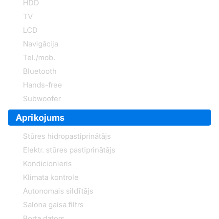
HDD
TV
LCD
Navigācija
Tel./mob.
Bluetooth
Hands-free
Subwoofer
Aprīkojums
Stūres hidropastiprinātājs
Elektr. stūres pastiprinātājs
Kondicionieris
Klimata kontrole
Autonomais sildītājs
Salona gaisa filtrs
Borta dators