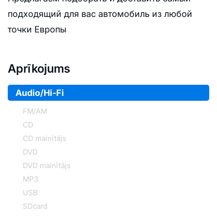
подходящий для вас автомобиль из любой
точки Европы
Aprīkojums
Audio/Hi-Fi
FM/AM
CD
CD mainītājs
DVD
DVD mainītājs
MP3
USB
SDcard