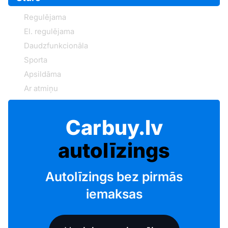
Regulējama
El. regulējama
Daudzfunkcionāla
Sporta
Apsildāma
Ar atmiņu
Carbuy.lv
autolīzings
Autolīzings bez pirmās
iemaksas