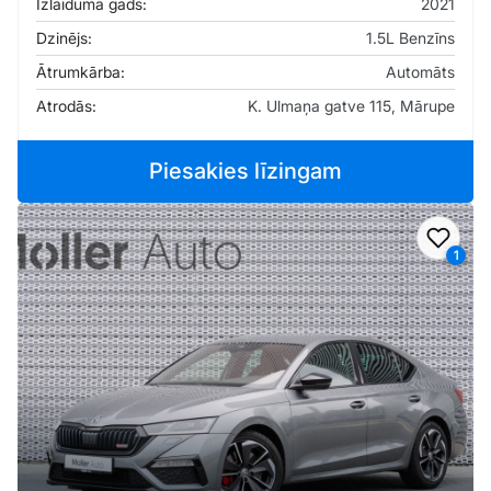
Izlaiduma gads:
2021
Dzinējs:
1.5L Benzīns
Ātrumkārba:
Automāts
Atrodās:
K. Ulmaņa gatve 115, Mārupe
Piesakies līzingam
Pievi
1