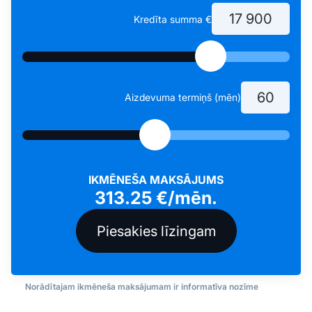
Kredīta summa €
Aizdevuma termiņš (mēn)
IKMĒNEŠA MAKSĀJUMS
313.25
€/mēn.
Norādītajam ikmēneša maksājumam ir informatīva nozīme