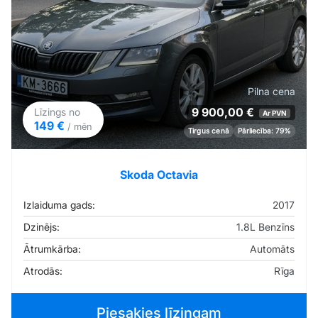
Pilna cena
9 900,00 €
Līzings no
Ar PVN
149 €
/ mēn
Tirgus cenā
Pārliecība: 79%
Skoda Octavia
Izlaiduma gads:
2017
Dzinējs:
1.8L Benzīns
Ātrumkārba:
Automāts
Atrodās:
Rīga
Piesakies līzingam