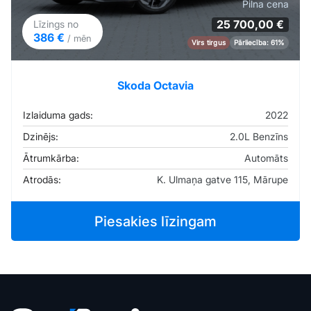
Pilna cena
25 700,00 €
Līzings no
386 €
/ mēn
Virs tirgus
Pārliecība: 61%
Skoda Octavia
Izlaiduma gads:
2022
Dzinējs:
2.0L Benzīns
Ātrumkārba:
Automāts
Atrodās:
K. Ulmaņa gatve 115, Mārupe
Piesakies līzingam