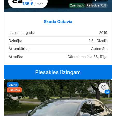
135 €
/ mēn
Zem tirgus
Pārliecība: 72%
Skoda Octavia
Izlaiduma gads:
2019
Dzinējs:
1.5L Dīzelis
Ātrumkārba:
Automāts
Atrodās:
Dārzciema iela 58, Rīga
Piesakies līzingam
Jauns
Pievi
Populārs
13