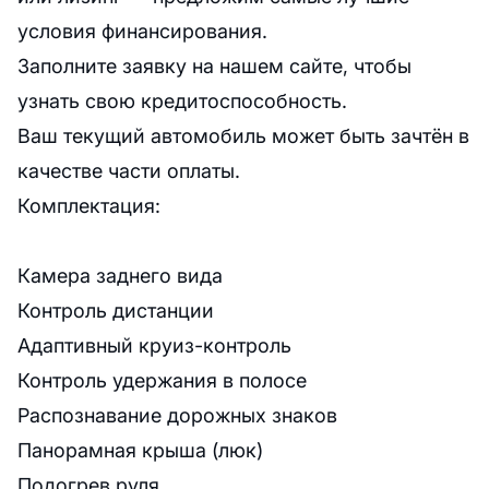
условия финансирования.
Заполните заявку на нашем сайте, чтобы
узнать свою кредитоспособность.
Ваш текущий автомобиль может быть зачтён в
качестве части оплаты.
Комплектация:
Камера заднего вида
Контроль дистанции
Адаптивный круиз-контроль
Контроль удержания в полосе
Распознавание дорожных знаков
Панорамная крыша (люк)
Подогрев руля