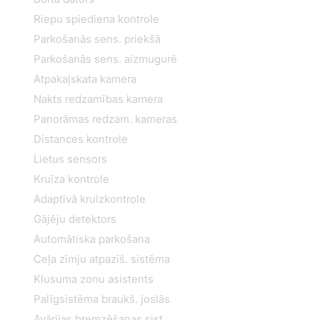
Riepu spiediena kontrole
Parkošanās sens. priekšā
Parkošanās sens. aizmugurē
Atpakaļskata kamera
Nakts redzamības kamera
Panorāmas redzam. kameras
Distances kontrole
Lietus sensors
Kruīza kontrole
Adaptīvā kruīzkontrole
Gājēju detektors
Automātiska parkošana
Ceļa zīmju atpazīš. sistēma
Klusuma zonu asistents
Palīgsistēma braukš. joslās
Avārijas bremzēšanas sist.