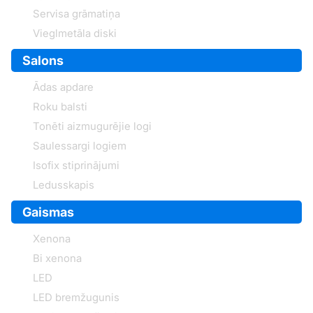
Servisa grāmatiņa
Vieglmetāla diski
Salons
Ādas apdare
Roku balsti
Tonēti aizmugurējie logi
Saulessargi logiem
Isofix stiprinājumi
Ledusskapis
Gaismas
Xenona
Bi xenona
LED
LED bremžugunis