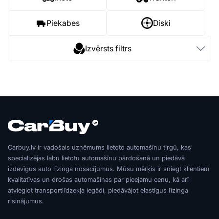
Piekabes
Diski
Izvērsts filtrs
Carbuy.lv ir vadošais uzņēmums lietoto automašīnu tirgū, kas
specializējas labu lietotu automašīnu pārdošanā un piedāvā
izdevīgus auto līzinga nosacījumus. Mūsu mērķis ir sniegt klientiem
kvalitatīvas un drošas automašīnas par pieejamu cenu, kā arī
atvieglot transportlīdzekļa iegādi, piedāvājot elastīgus līzinga
risinājumus.