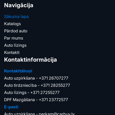
Navigācija
Sākuma lapa
Katalogs
Pārdod auto
Par mums
Auto līzings
Kontakti
Kontaktinformācija
Kontakttālruņi
Auto uzpirkšana -
+371 26707277
Auto tirdzniecība -
+371 28255277
Auto līzings -
+371 27255277
DPF Mazgāšana -
+371 23772577
E-pasti
Auto uzpirkšana -
perkam@carbuy.lv