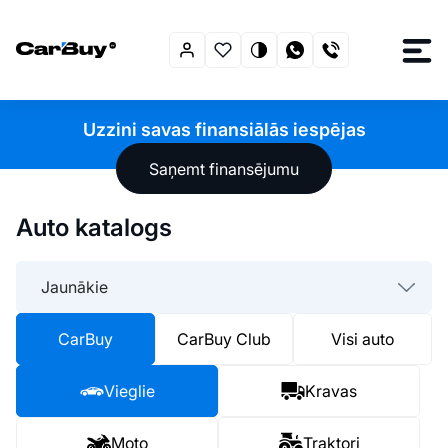
Uzzini savas finansiālās iespējas
Saņemt finansējumu
Auto katalogs
Jaunākie
CarBuy
CarBuy Club
Visi auto
Vieglie
Kravas
Moto
Traktori