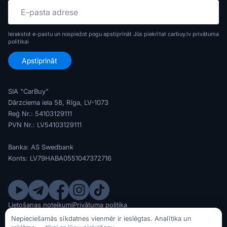
Ierakstot e-pastu un nospiežot pogu apstiprināt Jūs piekrītat carbuy.lv
privātuma
politikai
SIA "CarBuy"
Dārzciema iela 58, Rīga, LV-1073
Reģ Nr.: 54103129111
PVN Nr.: LV54103129111
Banka: AS Swedbank
Konts: LV79HABA0551047372716
Lietošanas noteikumi
Privātuma politika
© SIA CarBuy 2020 - 2026
Nepieciešamās sīkdatnes vienmēr ir ieslēgtas. Analītika un