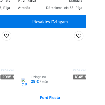
tomāts
Ātrumkārba
Manuāla
8, Rīga
Atrodās
Dārzciema iela 58, Rīga
Piesakies līzingam
Pievienot favorītiem
Pievienot fav
Pilna cena
Pilna cena
2995 €
1845 €
Līzings no
28 €
/ mēn
ārliecība: 56%
Tirgus cenā
Pārliecība: 62%
Ford Fiesta