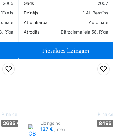
2005
Gads
2007
Dīzelis
Dzinējs
1.4L Benzīns
tomāts
Ātrumkārba
Automāts
8, Rīga
Atrodās
Dārzciema iela 58, Rīga
Piesakies līzingam
Pievienot favorītiem
Pievienot fav
Pilna cena
Pilna cena
2695 €
8495 €
Līzings no
127 €
/ mēn
ārliecība: 64%
Tirgus cenā
Pārliecība: 72%