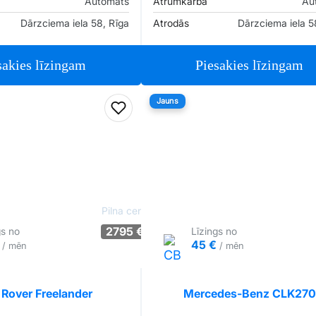
Automāts
Ātrumkārba
Au
Dārzciema iela 58, Rīga
Atrodās
Dārzciema iela 5
sakies līzingam
Piesakies līzingam
Jauns
iem
Pievienot favorītiem
Pilna cena
2795 €
gs no
Līzings no
€
45 €
/ mēn
/ mēn
Tirgus cenā
Pārliecība: 63%
Tirgus cenā
P
 Rover Freelander
Mercedes-Benz CLK270