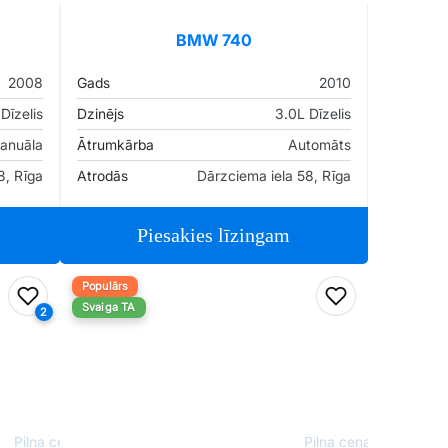
BMW 740
2008
Gads
2010
Dīzelis
Dzinējs
3.0L Dīzelis
anuāla
Ātrumkārba
Automāts
8, Rīga
Atrodās
Dārzciema iela 58, Rīga
Piesakies līzingam
Populārs
Pievienot favorītiem
Pievienot fav
Svaiga TA
2
Pilna cena
Pilna cena