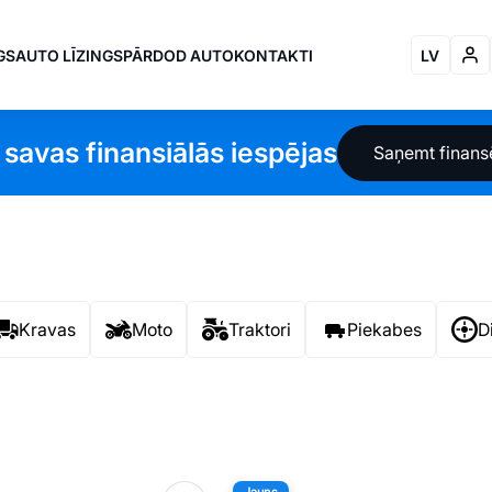
GS
AUTO LĪZINGS
PĀRDOD AUTO
KONTAKTI
LV
 savas finansiālās iespējas
Saņemt finan
Kravas
Moto
Traktori
Piekabes
D