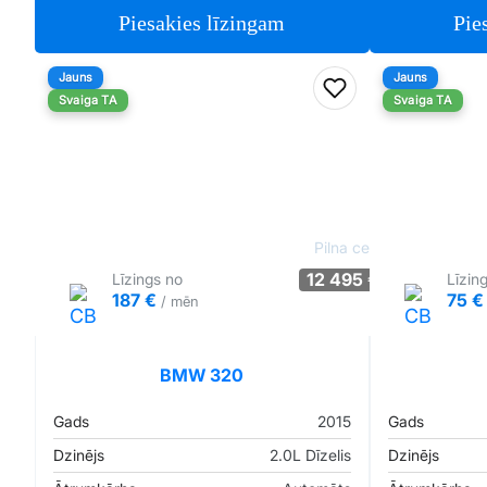
Piesakies līzingam
Pie
Jauns
Jauns
Pievienot favorīt
Svaiga TA
Svaiga TA
Pilna cena
12 495 €
Līzings no
Līzin
187 €
75 
/ mēn
Tirgus cenā
Pārliecība: 90%
BMW 320
Gads
2015
Gads
Dzinējs
2.0L Dīzelis
Dzinējs