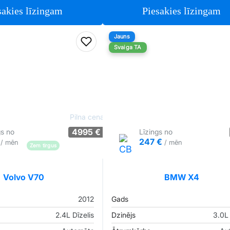
sakies līzingam
Piesakies līzingam
Jauns
iem
Pievienot favorītiem
Svaiga TA
Pilna cena
4995 €
gs no
Līzings no
€
247 €
/ mēn
/ mēn
Zem tirgus
Pārliecība: 83%
Tirgus cenā
Volvo V70
BMW X4
2012
Gads
2.4L Dīzelis
Dzinējs
3.0L 