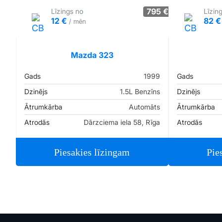
795 €
Līzings no
Līzin
12 €
82 
/ mēn
Tirgus cenā
Pārliecība: 67%
Mazda 323
Gads
1999
Gads
Dzinējs
1.5L Benzīns
Dzinējs
Ātrumkārba
Automāts
Ātrumkārba
Atrodās
Dārzciema iela 58, Rīga
Atrodās
Piesakies līzingam
Pie