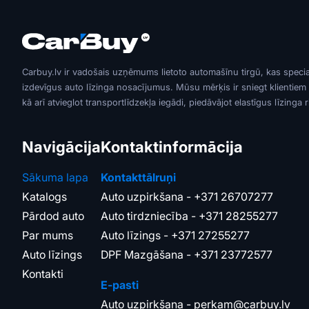
Carbuy.lv ir vadošais uzņēmums lietoto automašīnu tirgū, kas speci
izdevīgus auto līzinga nosacījumus. Mūsu mērķis ir sniegt klientiem
kā arī atvieglot transportlīdzekļa iegādi, piedāvājot elastīgus līzinga 
Navigācija
Kontaktinformācija
Sākuma lapa
Kontakttālruņi
Katalogs
Auto uzpirkšana -
+371 26707277
Pārdod auto
Auto tirdzniecība -
+371 28255277
Par mums
Auto līzings -
+371 27255277
Auto līzings
DPF Mazgāšana -
+371 23772577
Kontakti
E-pasti
Auto uzpirkšana -
perkam@carbuy.lv