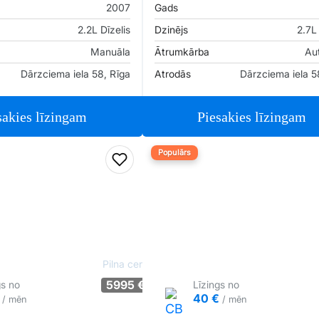
2007
Gads
2.2L Dīzelis
Dzinējs
2.7L 
Manuāla
Ātrumkārba
Au
Dārzciema iela 58, Rīga
Atrodās
Dārzciema iela 5
sakies līzingam
Piesakies līzingam
Populārs
iem
Pievienot favorītiem
Pilna cena
5995 €
gs no
Līzings no
€
40 €
/ mēn
/ mēn
Tirgus cenā
Pārliecība: 67%
Tirgus cenā
P