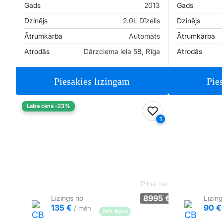
Gads
2013
Gads
Dzinējs
2.0L Dīzelis
Dzinējs
Ātrumkārba
Automāts
Ātrumkārba
Atrodās
Dārzciema iela 58, Rīga
Atrodās
Piesakies līzingam
Pie
Laba cena -23%
Pievienot favorīt
1
Pilna cena
8995 €
Līzings no
Līzin
135 €
90 
/ mēn
Zem tirgus
Pārliecība: 72%