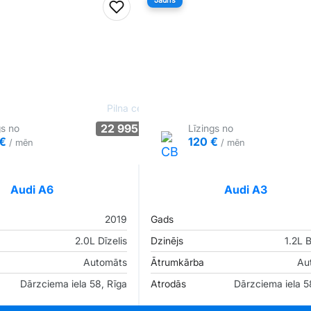
Jauns
iem
Pievienot favorītiem
Pilna cena
22 995 €
gs no
Līzings no
 €
120 €
/ mēn
/ mēn
Tirgus cenā
Pārliecība: 79%
Tirgus cenā
Audi A6
Audi A3
2019
Gads
2.0L Dīzelis
Dzinējs
1.2L 
Automāts
Ātrumkārba
Au
Dārzciema iela 58, Rīga
Atrodās
Dārzciema iela 5