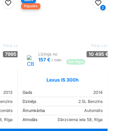
Jauns
Pievienot favorītiem
Pievienot fav
Populārs
2
Pilna cena
Pilna cena
7995 €
10 495 €
Līzings no
157 €
/ mēn
Pārliecība: 75%
Zem tirgus
Pārliecība: 64%
Lexus IS 300h
2013
Gads
2014
Benzīns
Dzinējs
2.5L Benzīns
tomāts
Ātrumkārba
Automāts
8, Rīga
Atrodās
Dārzciema iela 58, Rīga