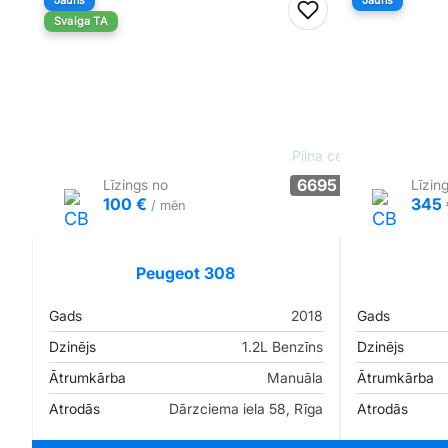
Jauns
Jauns
Pievienot favorīt
Svaiga TA
Pilna cena
6695 €
Līzings no
Līzin
100 €
345
/ mēn
Tirgus cenā
Pārliecība: 69%
Peugeot 308
Gads
2018
Gads
Dzinējs
1.2L Benzīns
Dzinējs
Ātrumkārba
Manuāla
Ātrumkārba
Atrodās
Dārzciema iela 58, Rīga
Atrodās