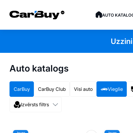
AUTO KATALO
Uzzini
Auto katalogs
CarBuy
CarBuy Club
Visi auto
Vieglie
Izvērsts filtrs