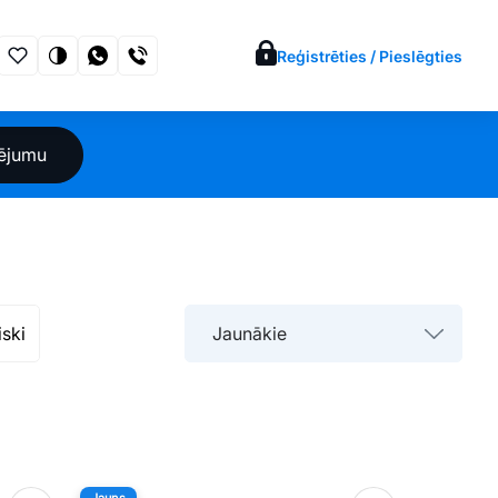
Reģistrēties / Pieslēgties
sējumu
iski
Jaunākie