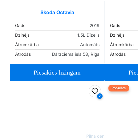
Skoda Octavia
Gads
2019
Gads
Dzinējs
1.5L Dīzelis
Dzinējs
Ātrumkārba
Automāts
Ātrumkārba
Atrodās
Dārzciema iela 58, Rīga
Atrodās
Piesakies līzingam
Pie
Populārs
Pievienot favorīt
2
Pilna cena