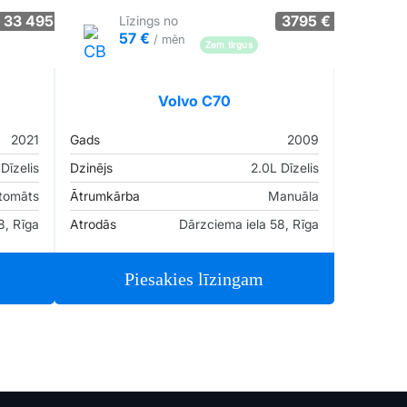
33 495 €
3795 €
Līzings no
57 €
/ mēn
Pārliecība: 55%
Zem tirgus
Pārliecība: 58%
0
Volvo C70
2021
Gads
2009
Dīzelis
Dzinējs
2.0L Dīzelis
tomāts
Ātrumkārba
Manuāla
8, Rīga
Atrodās
Dārzciema iela 58, Rīga
Piesakies līzingam