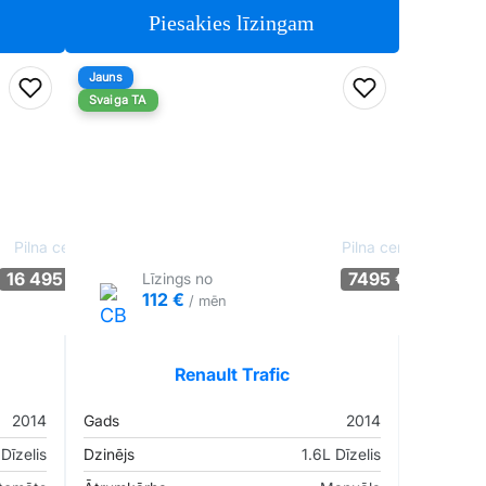
Piesakies līzingam
Jauns
Pievienot favorītiem
Pievienot fav
Svaiga TA
Pilna cena
Pilna cena
16 495 €
7495 €
Līzings no
112 €
/ mēn
Pārliecība: 70%
Tirgus cenā
Pārliecība: 64%
Renault Trafic
2014
Gads
2014
Dīzelis
Dzinējs
1.6L Dīzelis