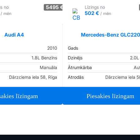
5495 €
gs no
Līzings no
€
502 €
/ mēn
/ mēn
Tirgus cenā
Pārliecība: 70%
Tirgus cenā
Audi A4
Mercedes-Benz GLC22
2010
Gads
1.8L Benzīns
Dzinējs
2.0L 
Manuāla
Ātrumkārba
Au
Dārzciema iela 58, Rīga
Atrodās
Dārzciema iela 5
sakies līzingam
Piesakies līzingam