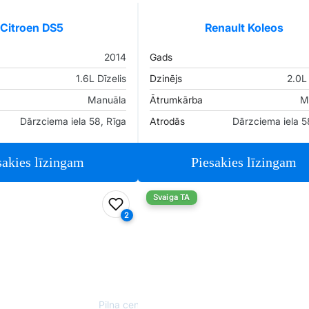
Citroen DS5
Renault Koleos
2014
Gads
1.6L Dīzelis
Dzinējs
2.0L 
Manuāla
Ātrumkārba
M
Dārzciema iela 58, Rīga
Atrodās
Dārzciema iela 5
sakies līzingam
Piesakies līzingam
Svaiga TA
iem
Pievienot favorītiem
2
Pilna cena