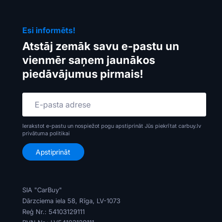
Esi informēts!
Atstāj zemāk savu e-pastu un
vienmēr saņem jaunākos
piedāvājumus pirmais!
Ierakstot e-pastu un nospiežot pogu apstiprināt Jūs piekrītat carbuy.lv
privātuma politikai
SIA "CarBuy"
Dārzciema iela 58, Rīga, LV-1073
Reģ Nr.: 54103129111