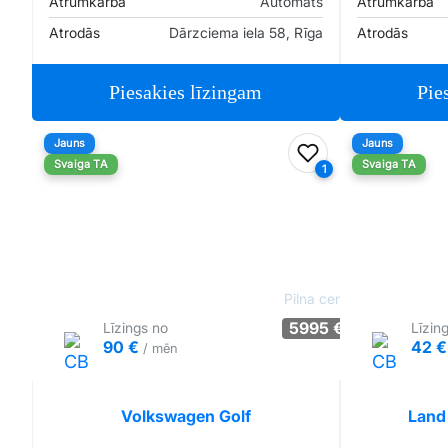
Ātrumkārba
Automāts
Ātrumkārba
Atrodās
Dārzciema iela 58, Rīga
Atrodās
Piesakies līzingam
Pie
Jauns
Jauns
Pievienot favorīt
Svaiga TA
Svaiga TA
1
Pilna cena
5995 €
Līzings no
Līzin
90 €
42 
/ mēn
Tirgus cenā
Pārliecība: 83%
Volkswagen Golf
Land