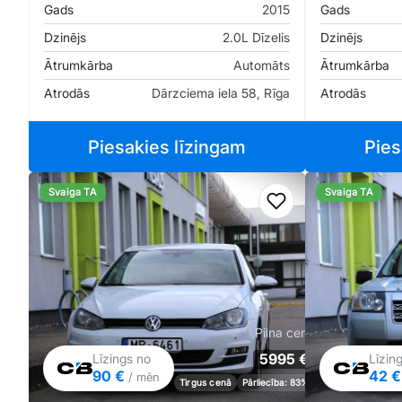
Gads
2015
Gads
Dzinējs
2.0L Dīzelis
Dzinējs
Ātrumkārba
Automāts
Ātrumkārba
Atrodās
Dārzciema iela 58, Rīga
Atrodās
Piesakies līzingam
Pies
Svaiga TA
Svaiga TA
Pievienot favorīt
Pilna cena
5995 €
Līzings no
Līzin
90 €
42 
/ mēn
Tirgus cenā
Pārliecība: 83%