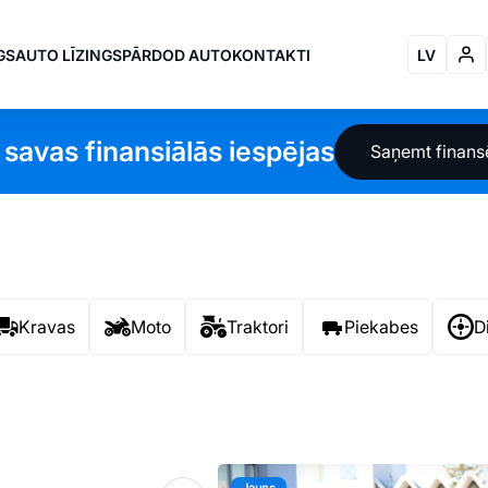
GS
AUTO LĪZINGS
PĀRDOD AUTO
KONTAKTI
LV
 savas finansiālās iespējas
Saņemt finan
Kravas
Moto
Traktori
Piekabes
D