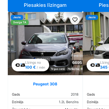
Piesakies līzingam
Pies
Jauns
Jauns
Pievienot favorīt
Svaiga TA
Pilna cena
6695 €
Līzings no
Līzin
100 €
345
/ mēn
Tirgus cenā
Pārliecība: 69%
Peugeot 308
Gads
2018
Gads
Dzinējs
1.2L Benzīns
Dzinējs