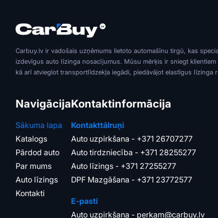
Carbuy.lv ir vadošais uzņēmums lietoto automašīnu tirgū, kas speci
izdevīgus auto līzinga nosacījumus. Mūsu mērķis ir sniegt klientiem
kā arī atvieglot transportlīdzekļa iegādi, piedāvājot elastīgus līzinga 
Navigācija
Kontaktinformācija
Sākuma lapa
Kontakttālruņi
Katalogs
Auto uzpirkšana -
+371 26707277
Pārdod auto
Auto tirdzniecība -
+371 28255277
Par mums
Auto līzings -
+371 27255277
Auto līzings
DPF Mazgāšana -
+371 23772577
Kontakti
E-pasti
Auto uzpirkšana -
perkam@carbuy.lv