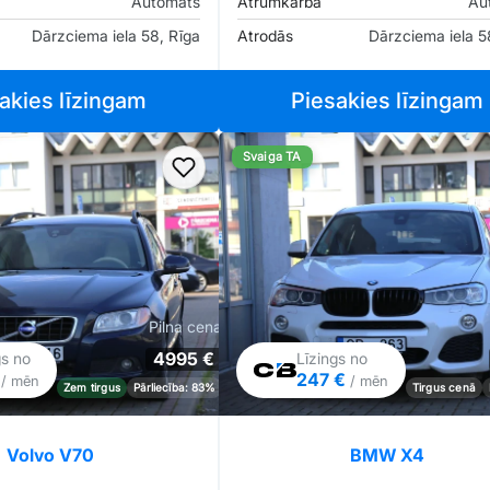
Automāts
Ātrumkārba
Au
Dārzciema iela 58, Rīga
Atrodās
Dārzciema iela 5
akies līzingam
Piesakies līzingam
Svaiga TA
iem
Pievienot favorītiem
Pilna cena
4995 €
gs no
Līzings no
€
247 €
/ mēn
/ mēn
Zem tirgus
Pārliecība: 83%
Tirgus cenā
Volvo V70
BMW X4