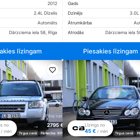
2012
Gads
2.4L Dīzelis
Dzinējs
3.0L 
Automāts
Ātrumkārba
Au
Dārzciema iela 58, Rīga
Atrodās
Dārzciema iela 5
akies līzingam
Piesakies līzingam
iem
Pievienot favorītiem
Pilna cena
2795 €
gs no
Līzings no
€
45 €
/ mēn
/ mēn
Tirgus cenā
Pārliecība: 63%
Tirgus cenā
P