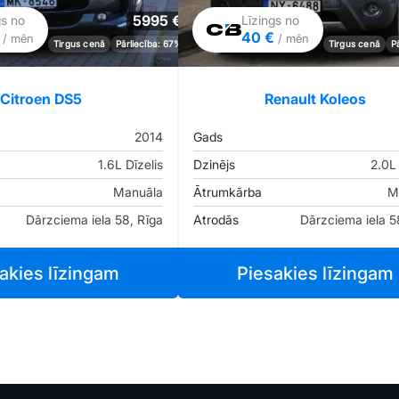
5995 €
gs no
Līzings no
€
40 €
/ mēn
/ mēn
Tirgus cenā
Pārliecība: 67%
Tirgus cenā
P
Citroen DS5
Renault Koleos
2014
Gads
1.6L Dīzelis
Dzinējs
2.0L 
Manuāla
Ātrumkārba
M
Dārzciema iela 58, Rīga
Atrodās
Dārzciema iela 5
akies līzingam
Piesakies līzingam