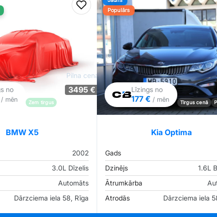
Jauns
iem
Pievienot favorītiem
Populārs
Pilna cena
3495 €
gs no
Līzings no
€
177 €
/ mēn
/ mēn
Zem tirgus
Pārliecība: 78%
Tirgus cenā
P
BMW X5
Kia Optima
2002
Gads
3.0L Dīzelis
Dzinējs
1.6L 
Automāts
Ātrumkārba
Au
Dārzciema iela 58, Rīga
Atrodās
Dārzciema iela 5