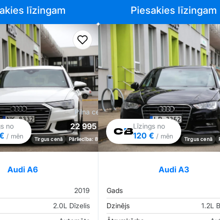
akies līzingam
Piesakies līzingam
iem
Pievienot favorītiem
Pilna cena
22 995 €
gs no
Līzings no
 €
120 €
/ mēn
/ mēn
Tirgus cenā
Pārliecība: 81%
Tirgus cenā
Audi A6
Audi A3
2019
Gads
2.0L Dīzelis
Dzinējs
1.2L 