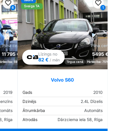
Jauns
Pievienot favorītiem
Pievienot fav
Svaiga TA
6
1
Pilna cena
Pilna cena
11 795 €
5495 €
Līzings no
82 €
/ mēn
ārliecība: 59%
Tirgus cenā
Pārliecība: 75%
Volvo S60
2019
Gads
2010
Benzīns
Dzinējs
2.4L Dīzelis
tomāts
Ātrumkārba
Automāts
8, Rīga
Atrodās
Dārzciema iela 58, Rīga