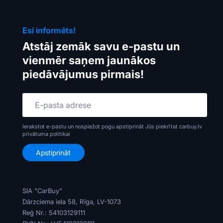
Esi informēts!
Atstāj zemāk savu e-pastu un
vienmēr saņem jaunākos
piedāvājumus pirmais!
Ierakstot e-pastu un nospiežot pogu apstiprināt Jūs piekrītat carbuy.lv
privātuma politikai
SIA "CarBuy"
Dārzciema iela 58, Rīga, LV-1073
Reģ Nr.: 54103129111