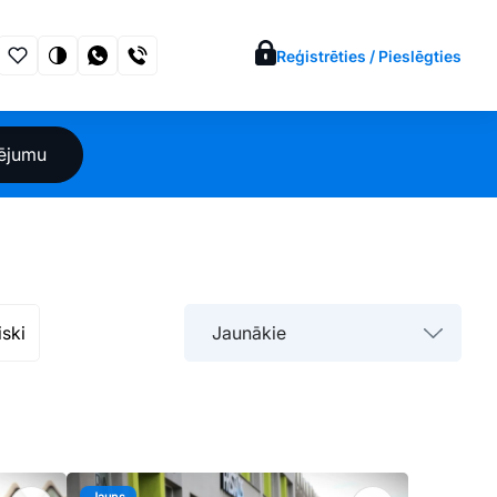
Reģistrēties / Pieslēgties
sējumu
iski
Jaunākie