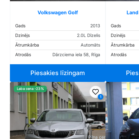
Volkswagen Golf
Land
Gads
2013
Gads
Dzinējs
2.0L Dīzelis
Dzinējs
Ātrumkārba
Automāts
Ātrumkārba
Atrodās
Dārzciema iela 58, Rīga
Atrodās
Piesakies līzingam
Pies
Laba cena -23%
Pievienot favorīt
1
Pilna cena