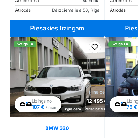
Ātrumkārba
Manuāla
Ātrumkārba
Atrodās
Dārzciema iela 58, Rīga
Atrodās
Piesakies līzingam
Pies
Svaiga TA
Svaiga TA
Pievienot favorīt
Pilna cena
12 495 €
Līzings no
Līzin
187 €
75 
/ mēn
Tirgus cenā
Pārliecība: 90%
BMW 320