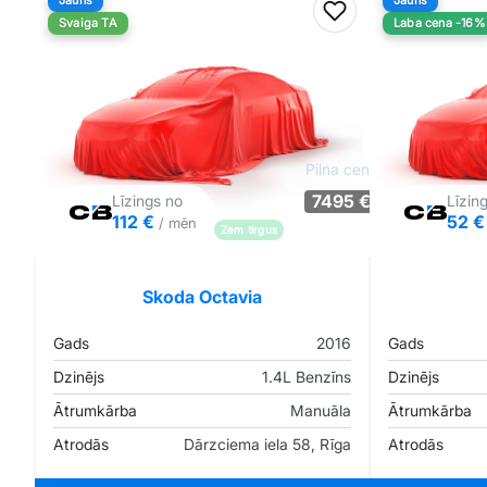
Jauns
Jauns
Pievienot favorīt
Svaiga TA
Laba cena -16%
Pilna cena
7495 €
Līzings no
Līzin
112 €
52 
/ mēn
Zem tirgus
Pārliecība: 83%
Skoda Octavia
Gads
2016
Gads
Dzinējs
1.4L Benzīns
Dzinējs
Ātrumkārba
Manuāla
Ātrumkārba
Atrodās
Dārzciema iela 58, Rīga
Atrodās