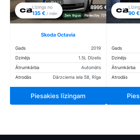
8995 €
Līzings no
Līzin
135 €
90 
/ mēn
Zem tirgus
Pārliecība: 72%
Skoda Octavia
Gads
2019
Gads
Dzinējs
1.5L Dīzelis
Dzinējs
Ātrumkārba
Automāts
Ātrumkārba
Atrodās
Dārzciema iela 58, Rīga
Atrodās
Piesakies līzingam
Pies