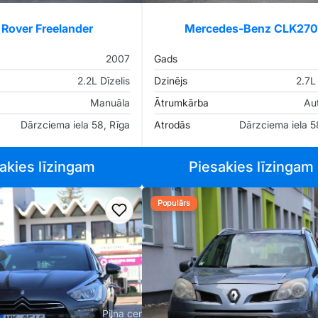
 Rover Freelander
Mercedes-Benz CLK270
2007
Gads
2.2L Dīzelis
Dzinējs
2.7L 
Manuāla
Ātrumkārba
Au
Dārzciema iela 58, Rīga
Atrodās
Dārzciema iela 5
akies līzingam
Piesakies līzingam
Populārs
iem
Pievienot favorītiem
Pilna cena