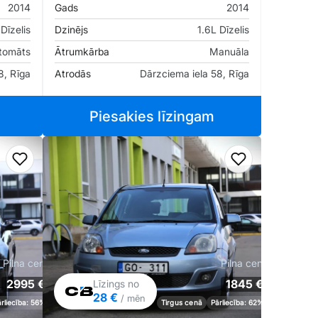
2014
Gads
2014
Dīzelis
Dzinējs
1.6L Dīzelis
tomāts
Ātrumkārba
Manuāla
8, Rīga
Atrodās
Dārzciema iela 58, Rīga
Piesakies līzingam
Pievienot favorītiem
Pievienot fav
Pilna cena
Pilna cena
2995 €
1845 €
Līzings no
28 €
/ mēn
ārliecība: 56%
Tirgus cenā
Pārliecība: 62%