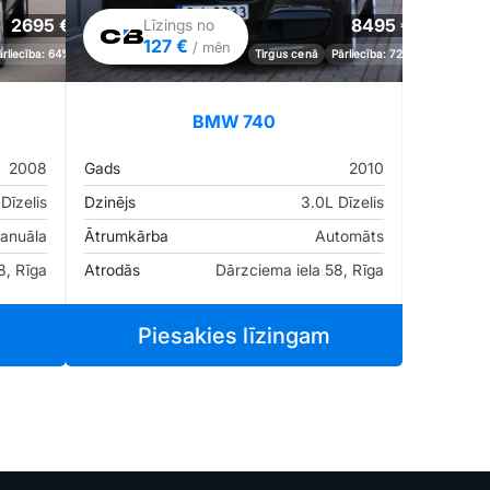
2695 €
8495 €
Līzings no
127 €
/ mēn
ārliecība: 64%
Tirgus cenā
Pārliecība: 72%
BMW 740
2008
Gads
2010
Dīzelis
Dzinējs
3.0L Dīzelis
anuāla
Ātrumkārba
Automāts
8, Rīga
Atrodās
Dārzciema iela 58, Rīga
Piesakies līzingam