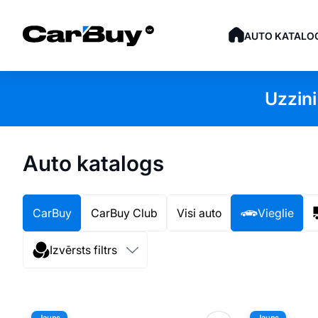
AUTO KATALO
Uzzini
Auto katalogs
CarBuy
CarBuy Club
Visi auto
Vieglie
Izvērsts filtrs