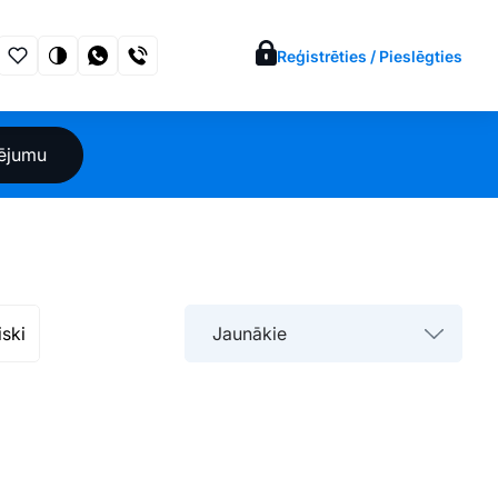
Reģistrēties / Pieslēgties
sējumu
iski
Jaunākie