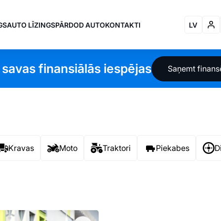
GS
AUTO LĪZINGS
PĀRDOD AUTO
KONTAKTI
LV
 savas finansiālās iespējas
Saņemt finan
Kravas
Moto
Traktori
Piekabes
D