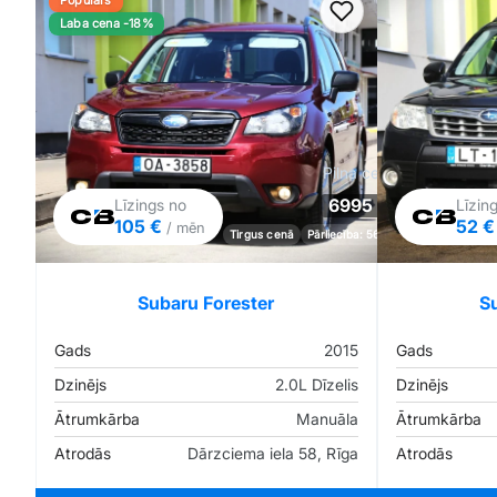
Populārs
Pievienot favorīt
Laba cena -18%
Pilna cena
6995 €
Līzings no
Līzin
105 €
52 
/ mēn
Tirgus cenā
Pārliecība: 56%
Subaru Forester
S
Gads
2015
Gads
Dzinējs
2.0L Dīzelis
Dzinējs
Ātrumkārba
Manuāla
Ātrumkārba
Atrodās
Dārzciema iela 58, Rīga
Atrodās