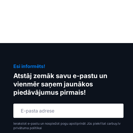
Esi informēts!
Atstāj zemāk savu e-pastu un
vienmēr saņem jaunākos
piedāvājumus pirmais!
Ierakstot e-pastu un nospiežot pogu apstiprināt Jūs piekrītat carbuy.lv
privātuma politikai