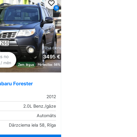
iem
Pievienot favorītiem
11
Pilna cena
3495 €
gs no
€
/ mēn
Zem tirgus
Pārliecība: 56%
ubaru Forester
2012
2.0L Benz./gāze
Automāts
Dārzciema iela 58, Rīga