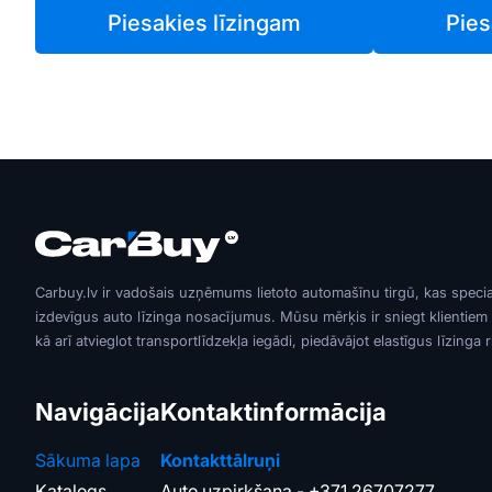
Piesakies līzingam
Pies
Carbuy.lv ir vadošais uzņēmums lietoto automašīnu tirgū, kas speci
izdevīgus auto līzinga nosacījumus. Mūsu mērķis ir sniegt klientiem
kā arī atvieglot transportlīdzekļa iegādi, piedāvājot elastīgus līzinga 
Navigācija
Kontaktinformācija
Sākuma lapa
Kontakttālruņi
Katalogs
Auto uzpirkšana -
+371 26707277