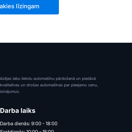
akies līzingam
alizējas labu lietotu automašīnu pārdošanā un piedāvā
 kvalitatīvas un drošas automašīnas par pieejamu cenu,
risinājumus.
Darba laiks
Darba dienās: 9:00 - 18:00
Sestdienās: 10:00 - 15:00