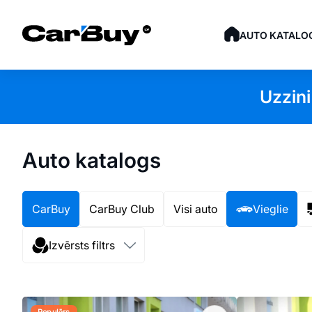
AUTO KATALO
Uzzini
Auto katalogs
CarBuy
CarBuy Club
Visi auto
Vieglie
Izvērsts filtrs