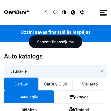
Uzzini savas finansiālās iespējas
Saņemt finansējumu
Auto katalogs
Jaunākie
CarBuy
CarBuy Club
Visi auto
Vieglie
Kravas
Moto
Traktori