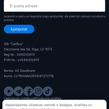
Ierakstot e-pastu un nospiežot pogu apstiprināt Jūs piekrītat carbuy.lv
privātuma
politikai
SIA "CarBuy"
Dārzciema iela 58, Rīga, LV-1073
Reģ Nr.: 54103129111
PVN Nr.: LV54103129111
Banka: AS Swedbank
Konts: LV79HABA0551047372716
Lietošanas noteikumi
Privātuma politika
© SIA CarBuy 2020 - 2026
Nepieciešamās sīkdatnes vienmēr ir ieslēgtas. Analītika un