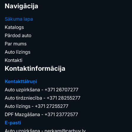
Navigācija
Sākuma lapa
Katalogs
Pārdod auto
Par mums
Auto līzings
Kontakti
Kontaktinformācija
Kontakttālruņi
Auto uzpirkšana -
+371 26707277
Auto tirdzniecība -
+371 28255277
Auto līzings -
+371 27255277
DPF Mazgāšana -
+371 23772577
E-pasti
Auto uzpirkšana -
perkam@carbuy.lv