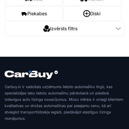
Piekabes
Diski
Izvērsts filtrs
Carbuy.lv ir vadošais uzņēmums lietoto automašīnu tirgū, kas
specializējas labu lietotu automašīnu pārdošanā un piedāvā
izdevīgus auto līzinga nosacījumus. Mūsu mērķis ir sniegt klientiem
kvalitatīvas un drošas automašīnas par pieejamu cenu, kā arī
atvieglot transportlīdzekļa iegādi, piedāvājot elastīgus līzinga
risinājumus.