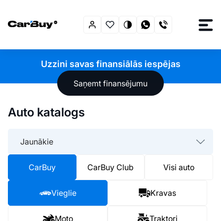
Uzzini savas finansiālās iespējas
Saņemt finansējumu
Auto katalogs
Jaunākie
CarBuy
CarBuy Club
Visi auto
Vieglie
Kravas
Moto
Traktori