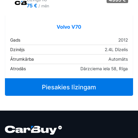
75 €
/ mēn
Tirgus cenā
Pārliecība: 80%
Volvo V70
Gads
2012
Dzinējs
2.4L Dīzelis
Ātrumkārba
Automāts
Atrodās
Dārzciema iela 58, Rīga
Piesakies līzingam