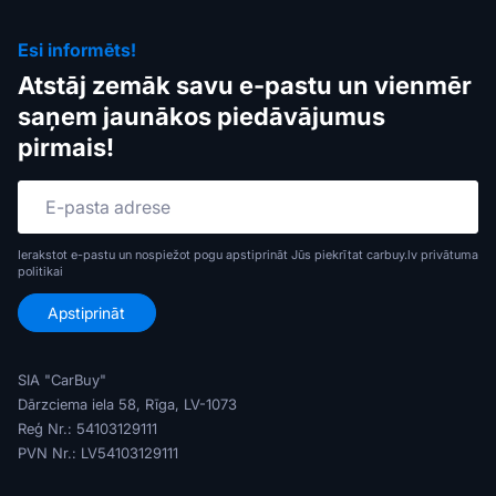
Esi informēts!
Atstāj zemāk savu e-pastu un vienmēr
saņem jaunākos piedāvājumus
pirmais!
Ierakstot e-pastu un nospiežot pogu apstiprināt Jūs piekrītat carbuy.lv
privātuma
politikai
SIA "CarBuy"
Dārzciema iela 58, Rīga, LV-1073
Reģ Nr.: 54103129111
PVN Nr.: LV54103129111