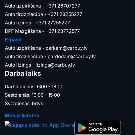
Auto uzpirkšana -
+371 26707277
Auto tirdzniecība -
+371 28255277
Auto līzings -
+371 27255277
DPF Mazgāšana -
+371 23772577
E-pasti
Auto uzpirkšana -
perkam@carbuy.lv
Auto tirdzniecība -
pardodam@carbuy.lv
Auto līzings -
lizings@carbuy.lv
Darba laiks
Darba dienās: 9:00 - 18:00
Sestdienās: 10:00 - 15:00
Svētdienās: brīvs
Mobilā lietotne