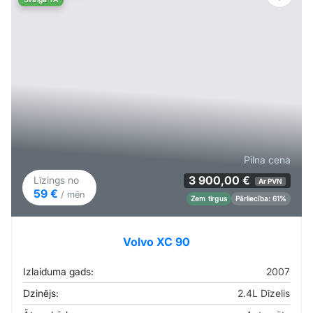
Pievi
Pilna cena
3 900,00 €
Līzings no
Ar PVN
59 €
/ mēn
Zem tirgus
Pārliecība: 61%
Volvo XC 90
Izlaiduma gads:
2007
Dzinējs:
2.4L Dīzelis