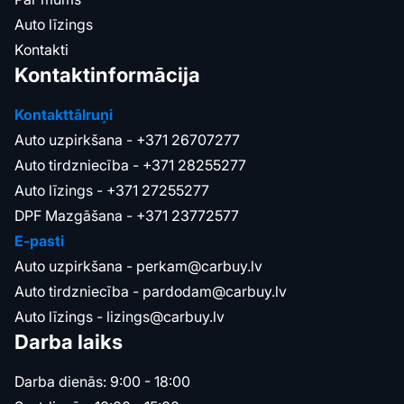
Auto līzings
Kontakti
Kontaktinformācija
Kontakttālruņi
Auto uzpirkšana -
+371 26707277
Auto tirdzniecība -
+371 28255277
Auto līzings -
+371 27255277
DPF Mazgāšana -
+371 23772577
E-pasti
Auto uzpirkšana -
perkam@carbuy.lv
Auto tirdzniecība -
pardodam@carbuy.lv
Auto līzings -
lizings@carbuy.lv
Darba laiks
Darba dienās: 9:00 - 18:00