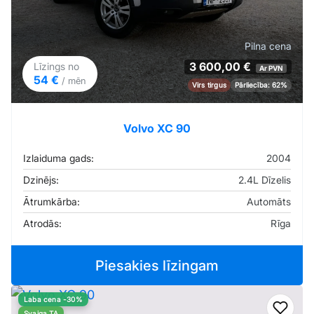
Pilna cena
3 600,00 €
Līzings no
Ar PVN
54 €
/ mēn
Virs tirgus
Pārliecība: 62%
Volvo XC 90
Izlaiduma gads:
2004
Dzinējs:
2.4L Dīzelis
Ātrumkārba:
Automāts
Atrodās:
Rīga
Piesakies līzingam
Laba cena -30%
Svaiga TA