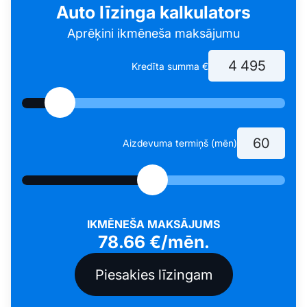
Auto līzinga kalkulators
Aprēķini ikmēneša maksājumu
Kredīta summa €
Aizdevuma termiņš (mēn)
IKMĒNEŠA MAKSĀJUMS
78.66
€/mēn.