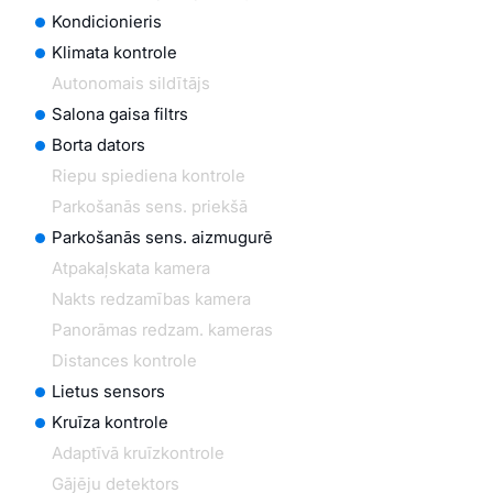
Kondicionieris
Klimata kontrole
Autonomais sildītājs
Salona gaisa filtrs
Borta dators
Riepu spiediena kontrole
Parkošanās sens. priekšā
Parkošanās sens. aizmugurē
Atpakaļskata kamera
Nakts redzamības kamera
Panorāmas redzam. kameras
Distances kontrole
Lietus sensors
Kruīza kontrole
Adaptīvā kruīzkontrole
Gājēju detektors