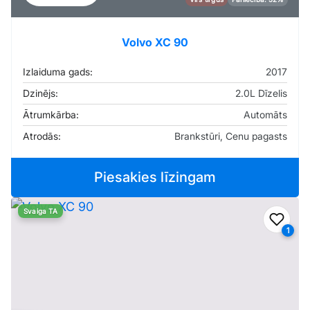
Volvo XC 90
Izlaiduma gads:
2017
Dzinējs:
2.0L Dīzelis
Ātrumkārba:
Automāts
Atrodās:
Brankstūri, Cenu pagasts
Piesakies līzingam
Svaiga TA
Pievi
1