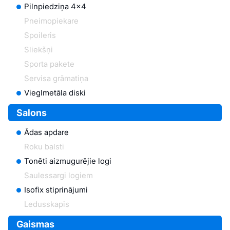
Pilnpiedziņa 4x4
Pneimopiekare
Spoileris
Sliekšņi
Sporta pakete
Servisa grāmatiņa
Vieglmetāla diski
Salons
Ādas apdare
Roku balsti
Tonēti aizmugurējie logi
Saulessargi logiem
Isofix stiprinājumi
Ledusskapis
Gaismas