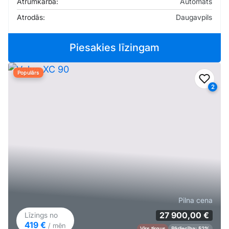
Ātrumkārba:
Automāts
Atrodās:
Daugavpils
Piesakies līzingam
Populārs
Pievi
2
Pilna cena
27 900,00 €
Līzings no
419 €
/ mēn
Virs tirgus
Pārliecība: 52%