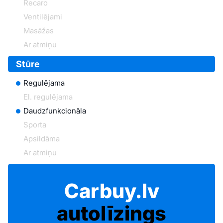
Recaro
Ventilējami
Masāžas
Ar atmiņu
Stūre
Regulējama
El. regulējama
Daudzfunkcionāla
Sporta
Apsildāma
Ar atmiņu
Carbuy.lv
autolīzings