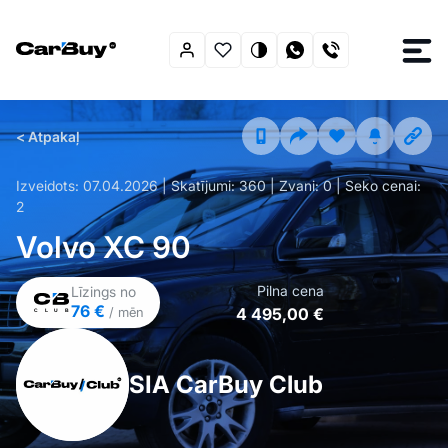
< Atpakaļ
Izveidots:
07.04.2026
| Skatījumi:
360
| Zvani:
0
| Seko cenai:
2
Volvo XC 90
Pilna cena
Līzings no
76 €
4 495,00 €
/ mēn
SIA CarBuy Club