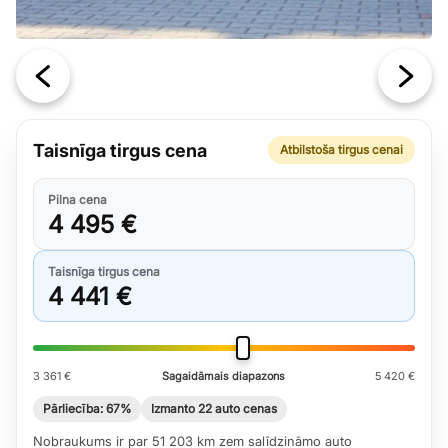
Taisnīga tirgus cena
Atbilstoša tirgus cenai
Pilna cena
4 495 €
Taisnīga tirgus cena
4 441 €
3 361 €
Sagaidāmais diapazons
5 420 €
Pārliecība: 67%
Izmanto 22 auto cenas
Nobraukums ir par 51 203 km zem salīdzināmo auto