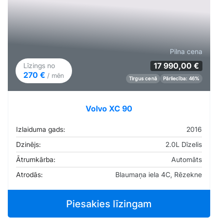
Pilna cena
17 990,00 €
Līzings no
270 €
/ mēn
Tirgus cenā
Pārliecība: 46%
Volvo XC 90
Izlaiduma gads:
2016
Dzinējs:
2.0L Dīzelis
Ātrumkārba:
Automāts
Atrodās:
Blaumaņa iela 4C, Rēzekne
Piesakies līzingam