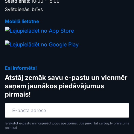
Sestdienās: 10:00 - 15:00
Svētdienās: brīvs
Mobilā lietotne
Esi informēts!
Atstāj zemāk savu e-pastu un vienmēr
saņem jaunākos piedāvājumus
pirmais!
Ierakstot e-pastu un nospiežot pogu apstiprināt Jūs piekrītat carbuy.lv
privātuma
politikai