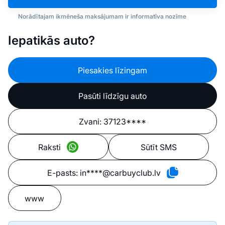
Norādītajam ikmēneša maksājumam ir informatīva nozīme
Iepatikās auto?
Piesakies līzingam
Pasūti līdzīgu auto
Zvani:
37123****
Raksti
Sūtīt SMS
E-pasts:
in****@carbuyclub.lv
www