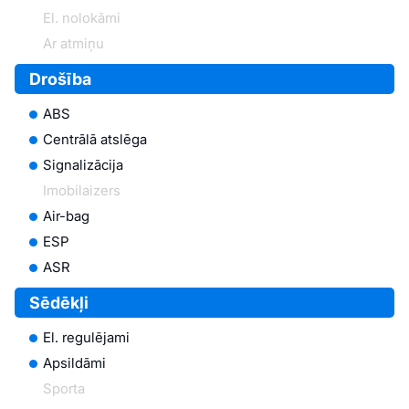
El. nolokāmi
Ar atmiņu
Drošība
ABS
Centrālā atslēga
Signalizācija
Imobilaizers
Air-bag
ESP
ASR
Sēdēkļi
El. regulējami
Apsildāmi
Sporta