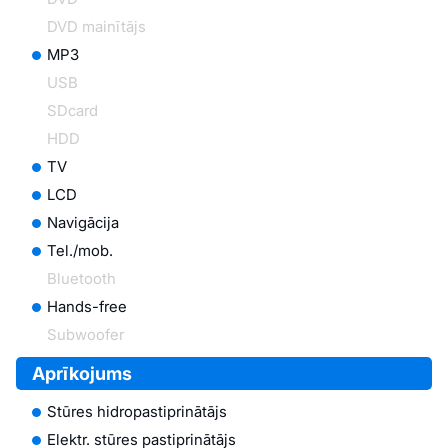
DVD mainītājs
MP3
USB
SDcard
HDD
TV
LCD
Navigācija
Tel./mob.
Bluetooth
Hands-free
Subwoofer
Aprīkojums
Stūres hidropastiprinātājs
Elektr. stūres pastiprinātājs