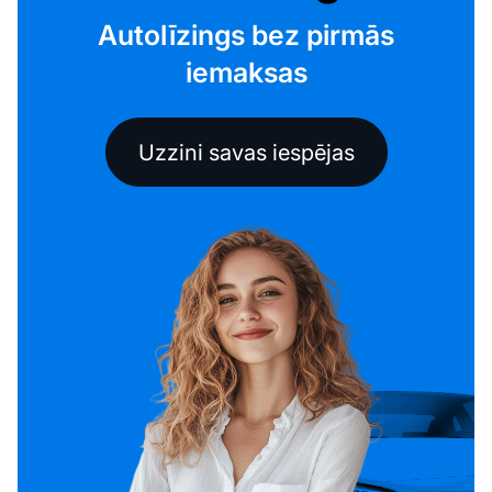
Autolīzings bez pirmās
iemaksas
Uzzini savas iespējas