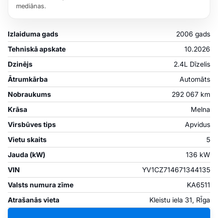
mediānas.
Izlaiduma gads
2006 gads
Tehniskā apskate
10.2026
Dzinējs
2.4L Dīzelis
Ātrumkārba
Automāts
Nobraukums
292 067 km
Krāsa
Melna
Virsbūves tips
Apvidus
Vietu skaits
5
Jauda (kW)
136 kW
VIN
YV1CZ714671344135
Valsts numura zīme
KA6511
Atrašanās vieta
Kleistu iela 31, RĪga