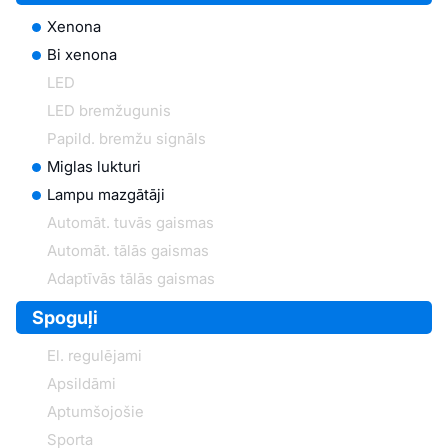
Xenona
Bi xenona
LED
LED bremžugunis
Papild. bremžu signāls
Miglas lukturi
Lampu mazgātāji
Automāt. tuvās gaismas
Automāt. tālās gaismas
Adaptīvās tālās gaismas
Spoguļi
El. regulējami
Apsildāmi
Aptumšojošie
Sporta