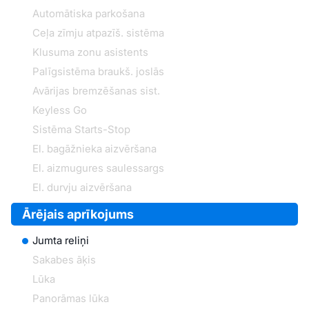
Automātiska parkošana
Ceļa zīmju atpazīš. sistēma
Klusuma zonu asistents
Palīgsistēma braukš. joslās
Avārijas bremzēšanas sist.
Keyless Go
Sistēma Starts-Stop
El. bagāžnieka aizvēršana
El. aizmugures saulessargs
El. durvju aizvēršana
Ārējais aprīkojums
Jumta reliņi
Sakabes āķis
Lūka
Panorāmas lūka