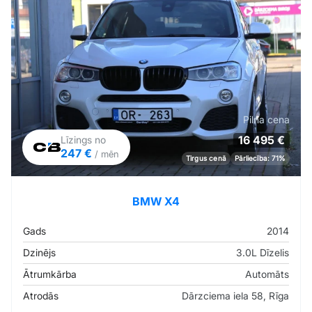
Pilna cena
16 495 €
Līzings no
247 €
/ mēn
Tirgus cenā
Pārliecība: 71%
BMW X4
Gads
2014
Dzinējs
3.0L Dīzelis
Ātrumkārba
Automāts
Atrodās
Dārzciema iela 58, Rīga