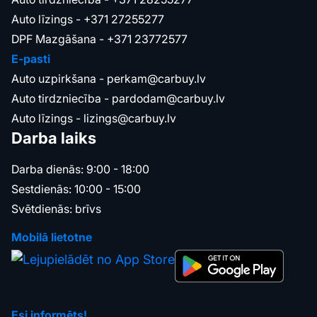
Auto līzings -
+371 27255277
DPF Mazgāšana -
+371 23772577
E-pasti
Auto uzpirkšana -
perkam@carbuy.lv
Auto tirdzniecība -
pardodam@carbuy.lv
Auto līzings -
lizings@carbuy.lv
Darba laiks
Darba dienās: 9:00 - 18:00
Sestdienās: 10:00 - 15:00
Svētdienās: brīvs
Mobilā lietotne
Esi informēts!