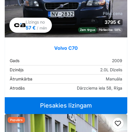
Pilna cena
3795 €
Līzings no
57 €
/ mēn
Zem tirgus
Pārliecība: 58%
Volvo C70
Gads
2009
Dzinējs
2.0L Dīzelis
Ātrumkārba
Manuāla
Atrodās
Dārzciema iela 58, Rīga
Piesakies līzingam
Populārs
Pievi