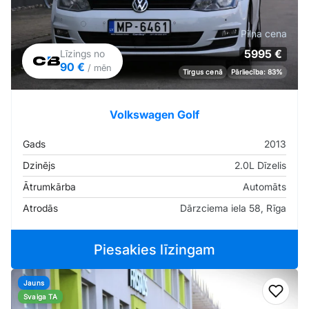
Pilna cena
5995 €
Līzings no
90 €
/ mēn
Tirgus cenā
Pārliecība: 83%
Volkswagen Golf
Gads
2013
Dzinējs
2.0L Dīzelis
Ātrumkārba
Automāts
Atrodās
Dārzciema iela 58, Rīga
Piesakies līzingam
Jauns
Pievi
Svaiga TA