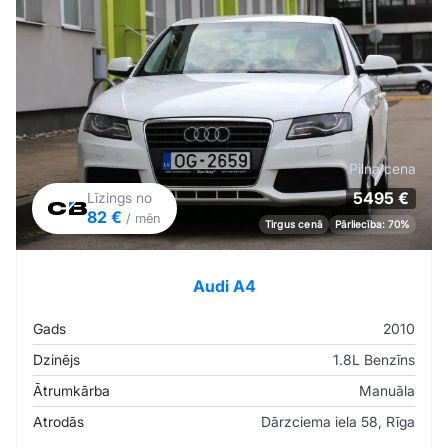
Pilna cena
5495 €
Līzings no
82 €
/ mēn
Tirgus cenā
Pārliecība: 70%
Audi A4
Gads
2010
Dzinējs
1.8L Benzīns
Ātrumkārba
Manuāla
Atrodās
Dārzciema iela 58, Rīga