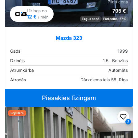
Pilna cena
795 €
Līzings no
12 €
/ mēn
Tirgus cenā
Pārliecība: 67%
Mazda 323
Gads
1999
Dzinējs
1.5L Benzīns
Ātrumkārba
Automāts
Atrodās
Dārzciema iela 58, Rīga
Piesakies līzingam
Populārs
Pievi
2