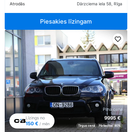
Atrodās
Dārzciema iela 58, Rīga
Piesakies līzingam
Pievi
Pilna cena
9995 €
Līzings no
150 €
/ mēn
Tirgus cenā
Pārliecība: 90%