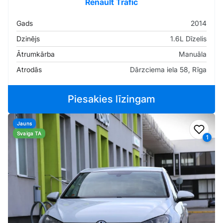
Renault Trafic
Gads
2014
Dzinējs
1.6L Dīzelis
Ātrumkārba
Manuāla
Atrodās
Dārzciema iela 58, Rīga
Piesakies līzingam
Jauns
Pievi
Svaiga TA
1