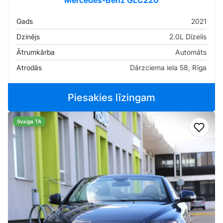
Mercedes-Benz GLC220
Gads
2021
Dzinējs
2.0L Dīzelis
Ātrumkārba
Automāts
Atrodās
Dārzciema iela 58, Rīga
Piesakies līzingam
Svaiga TA
Pievi