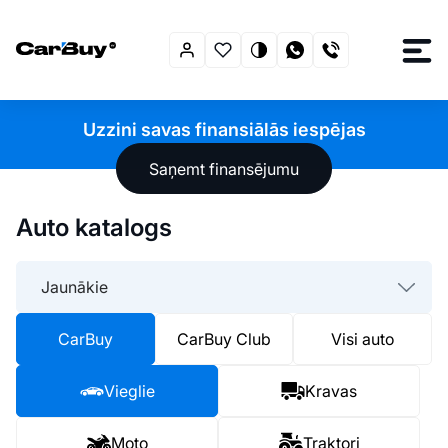
Uzzini savas finansiālās iespējas
Saņemt finansējumu
Auto katalogs
Jaunākie
CarBuy
CarBuy Club
Visi auto
Vieglie
Kravas
Moto
Traktori