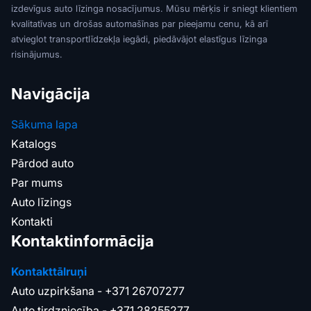
izdevīgus auto līzinga nosacījumus. Mūsu mērķis ir sniegt klientiem
kvalitatīvas un drošas automašīnas par pieejamu cenu, kā arī
atvieglot transportlīdzekļa iegādi, piedāvājot elastīgus līzinga
risinājumus.
Navigācija
Sākuma lapa
Katalogs
Pārdod auto
Par mums
Auto līzings
Kontakti
Kontaktinformācija
Kontakttālruņi
Auto uzpirkšana -
+371 26707277
Auto tirdzniecība -
+371 28255277