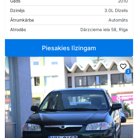
Gads
2010
Dzinējs
3.0L Dīzelis
Ātrumkārba
Automāts
Atrodās
Dārzciema iela 58, Rīga
Piesakies līzingam
Pievi
2