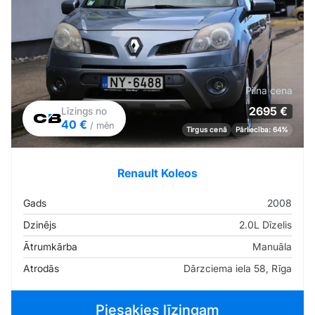
Pilna cena
2695 €
Līzings no
40 €
/ mēn
Tirgus cenā
Pārliecība: 64%
Renault Koleos
Gads
2008
Dzinējs
2.0L Dīzelis
Ātrumkārba
Manuāla
Atrodās
Dārzciema iela 58, Rīga
Piesakies līzingam