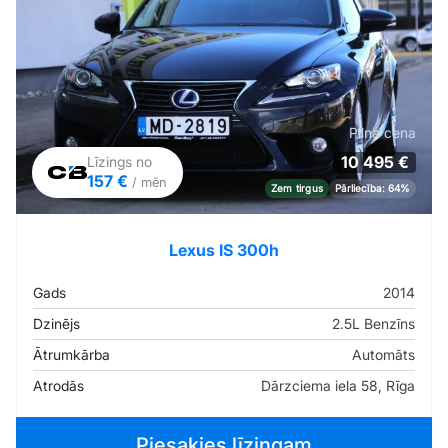
Pilna cena
10 495 €
Līzings no
157 €
/ mēn
Zem tirgus
Pārliecība: 64%
Lexus IS 300h
Gads
2014
Dzinējs
2.5L Benzīns
Ātrumkārba
Automāts
Atrodās
Dārzciema iela 58, Rīga
Piesakies līzingam