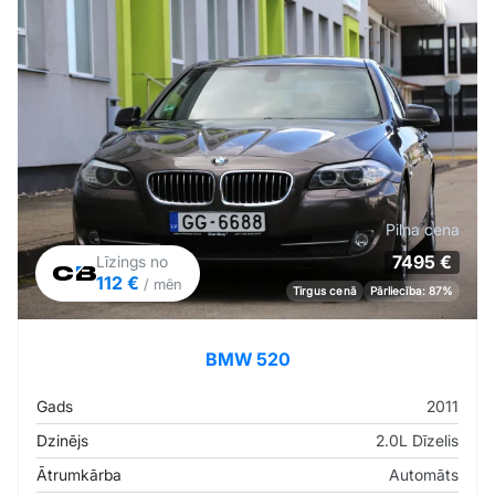
Pilna cena
7495 €
Līzings no
112 €
/ mēn
Tirgus cenā
Pārliecība: 87%
BMW 520
Gads
2011
Dzinējs
2.0L Dīzelis
Ātrumkārba
Automāts