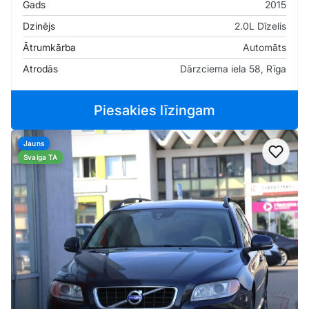
Gads
2015
Dzinējs
2.0L Dīzelis
Ātrumkārba
Automāts
Atrodās
Dārzciema iela 58, Rīga
Piesakies līzingam
Jauns
Pievi
Svaiga TA