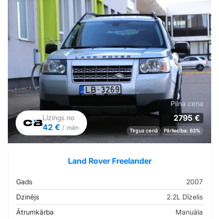
Pilna cena
2795 €
Līzings no
42 €
/ mēn
Tirgus cenā
Pārliecība: 63%
Land Rover Freelander
Gads
2007
Dzinējs
2.2L Dīzelis
Ātrumkārba
Manuāla