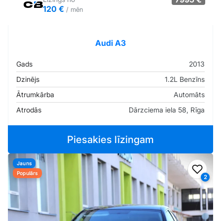
120 €
/ mēn
Tirgus cenā
Pārliecība: 75%
Audi A3
Gads
2013
Dzinējs
1.2L Benzīns
Ātrumkārba
Automāts
Atrodās
Dārzciema iela 58, Rīga
Piesakies līzingam
Jauns
Pievi
Populārs
2