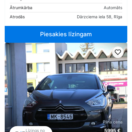
Ātrumkārba
Automāts
Atrodās
Dārzciema iela 58, Rīga
Piesakies līzingam
Pievi
Pilna cena
5995 €
Līzings no