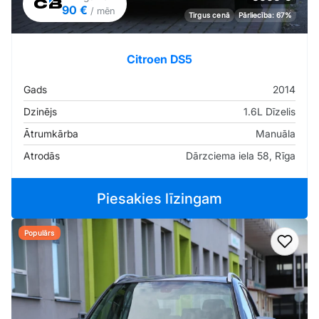
90 €
/ mēn
Tirgus cenā
Pārliecība: 67%
Citroen DS5
Gads
2014
Dzinējs
1.6L Dīzelis
Ātrumkārba
Manuāla
Atrodās
Dārzciema iela 58, Rīga
Piesakies līzingam
Populārs
Pievi