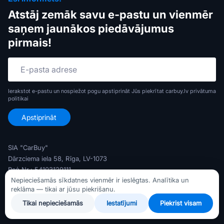
Atstāj zemāk savu e-pastu un vienmēr
saņem jaunākos piedāvājumus
pirmais!
Ierakstot e-pastu un nospiežot pogu apstiprināt Jūs piekrītat carbuy.lv
privātuma
politikai
SIA "CarBuy"
Dārzciema iela 58, Rīga, LV-1073
Reģ Nr.: 54103129111
Nepieciešamās sīkdatnes vienmēr ir ieslēgtas. Analītika un
PVN Nr.: LV54103129111
reklāma — tikai ar jūsu piekrišanu.
Banka: AS Swedbank
Tikai nepieciešamās
Iestatījumi
Piekrist visam
Konts: LV79HABA0551047372716