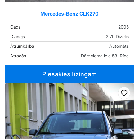
Mercedes-Benz CLK270
Gads
2005
Dzinējs
2.7L Dīzelis
Ātrumkārba
Automāts
Atrodās
Dārzciema iela 58, Rīga
Piesakies līzingam
Pievi