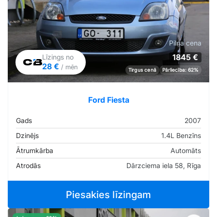
Pilna cena
1845 €
Līzings no
28 €
/ mēn
Tirgus cenā
Pārliecība: 62%
Ford Fiesta
Gads
2007
Dzinējs
1.4L Benzīns
Ātrumkārba
Automāts
Atrodās
Dārzciema iela 58, Rīga
Piesakies līzingam