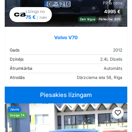
Pilna cena
4995 €
Līzings no
75 €
/ mēn
Zem tirgus
Pārliecība: 83%
Volvo V70
Gads
2012
Dzinējs
2.4L Dīzelis
Ātrumkārba
Automāts
Atrodās
Dārzciema iela 58, Rīga
Piesakies līzingam
Jauns
Pievi
Svaiga TA